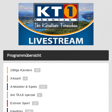
Programmübersicht
180ga Kärnten
68
Aktuell
4
Ankünder & Spots
417
der TALK spezial
1
Extrem Sport
22
FilmBlitz
194