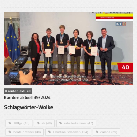
Kärnten.aktuell
Kärnten aktuell 39/2024
Schlagwörter-Wolke
180ga
(45)
ak
(48)
arbeiterkammer
(47)
beate prettner
(38)
Christian Scheider
(124)
corona
(69)