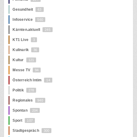
Gesundheit
63
Infoservice
560
Kärnten.aktuell
245
KT1 Live
3
Kulinarik
36
Kultur
121
Messe TV
94
Österreich Intim
14
Politik
278
Regionales
940
Spontan
204
Sport
107
Stadtgespräch
300