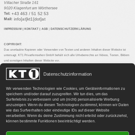
Villacher Straße 161
9020 Klagenfurt am Wörthersee
+43 463 / 51 52 53
Tel:
info[at]kt1[dot]at
Mail:
IMPRESSUM
|
KONTAKT
|
AGB
|
DATENSCHUTZERKLÄRUNG
COPYRIGHT:
Das unerlaubte Kopieren oder Verwenden von Texten und anderen Inhalten dieser Website ist
untersagt. KT1 Privatfernsehen GmbH behält sich alle Urheberrechte an Videos, Texten, Bildern
und sonstigen Inhalten dieser Website vor.
Datenschutzinformation
PARTNERLINKS:
Wir verwenden Technologien wie Cookies, um Geräteinformationen zu
speichern und/oder darauf zuzugreifen. Wir tun dies, um das
Surferlebnis zu verbessern und um (nicht) personalisierte Werbung
anzuzeigen. Wenn du diesen Technologien zustimmst, können wir Daten
wie das Surfverhalten oder eindeutige IDs auf dieser Website
verarbeiten. Wenn du deine Zustimmung nicht erteilst oder zurückziehst,
können bestimmte Funktionen beeinträchtigt werden.