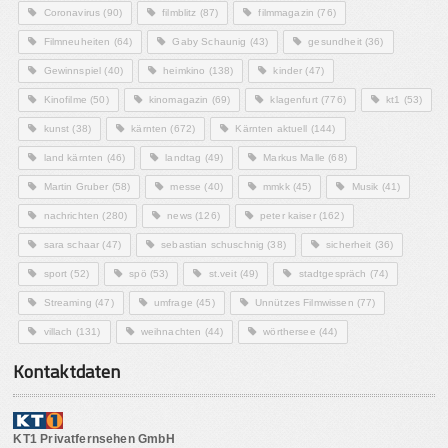
Coronavirus
(90)
filmblitz
(87)
filmmagazin
(76)
Filmneuheiten
(64)
Gaby Schaunig
(43)
gesundheit
(36)
Gewinnspiel
(40)
heimkino
(138)
kinder
(47)
Kinofilme
(50)
kinomagazin
(69)
klagenfurt
(776)
kt1
(53)
kunst
(38)
kärnten
(672)
Kärnten aktuell
(144)
land kärnten
(46)
landtag
(49)
Markus Malle
(68)
Martin Gruber
(58)
messe
(40)
mmkk
(45)
Musik
(41)
nachrichten
(280)
news
(126)
peter kaiser
(162)
sara schaar
(47)
sebastian schuschnig
(38)
sicherheit
(36)
sport
(52)
spö
(53)
st.veit
(49)
stadtgespräch
(74)
Streaming
(47)
umfrage
(45)
Unnützes Filmwissen
(77)
villach
(131)
weihnachten
(44)
wörthersee
(44)
Kontaktdaten
KT1 Privatfernsehen GmbH