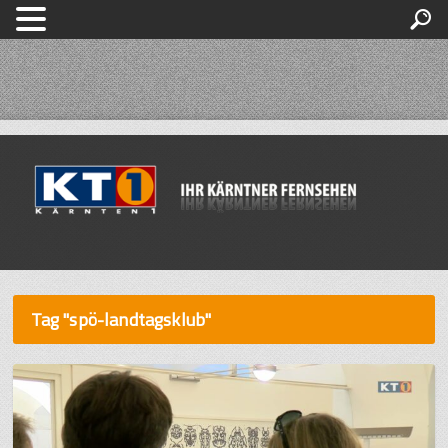
Tag "spö-landtagsklub"