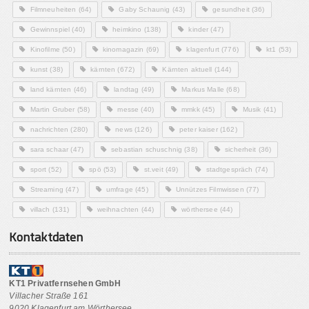
Filmneuheiten
(64)
Gaby Schaunig
(43)
gesundheit
(36)
Gewinnspiel
(40)
heimkino
(138)
kinder
(47)
Kinofilme
(50)
kinomagazin
(69)
klagenfurt
(776)
kt1
(53)
kunst
(38)
kärnten
(672)
Kärnten aktuell
(144)
land kärnten
(46)
landtag
(49)
Markus Malle
(68)
Martin Gruber
(58)
messe
(40)
mmkk
(45)
Musik
(41)
nachrichten
(280)
news
(126)
peter kaiser
(162)
sara schaar
(47)
sebastian schuschnig
(38)
sicherheit
(36)
sport
(52)
spö
(53)
st.veit
(49)
stadtgespräch
(74)
Streaming
(47)
umfrage
(45)
Unnützes Filmwissen
(77)
villach
(131)
weihnachten
(44)
wörthersee
(44)
Kontaktdaten
KT1 Privatfernsehen GmbH
Villacher Straße 161
9020 Klagenfurt am Wörthersee