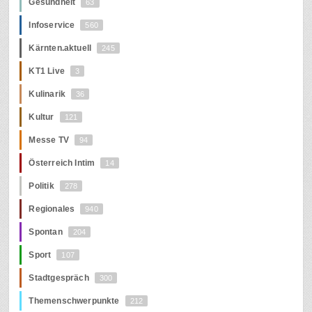
Gesundheit
63
Infoservice
560
Kärnten.aktuell
245
KT1 Live
3
Kulinarik
36
Kultur
121
Messe TV
94
Österreich Intim
14
Politik
278
Regionales
940
Spontan
204
Sport
107
Stadtgespräch
300
Themenschwerpunkte
212