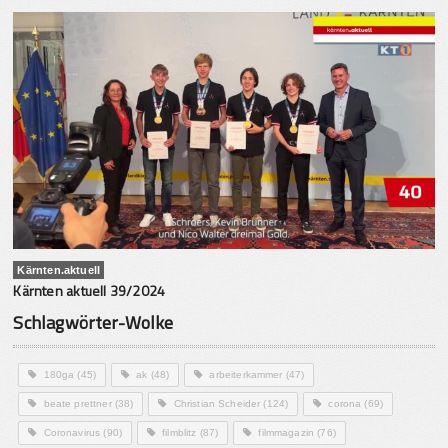
Kärnten.aktuell
Kärnten aktuell 39/2024
Schlagwörter-Wolke
180ga
(45)
ak
(48)
arbeiterkammer
(47)
beate prettner
(38)
Christian Scheider
(124)
corona
(69)
Coronavirus
(90)
filmblitz
(87)
filmmagazin
(76)