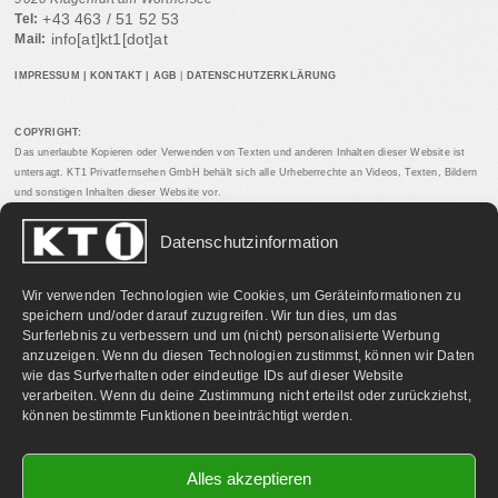
+43 463 / 51 52 53
Tel:
info[at]kt1[dot]at
Mail:
IMPRESSUM
|
KONTAKT
|
AGB
|
DATENSCHUTZERKLÄRUNG
COPYRIGHT:
Das unerlaubte Kopieren oder Verwenden von Texten und anderen Inhalten dieser Website ist
untersagt. KT1 Privatfernsehen GmbH behält sich alle Urheberrechte an Videos, Texten, Bildern
und sonstigen Inhalten dieser Website vor.
Datenschutzinformation
PARTNERLINKS:
Wir verwenden Technologien wie Cookies, um Geräteinformationen zu
speichern und/oder darauf zuzugreifen. Wir tun dies, um das
Surferlebnis zu verbessern und um (nicht) personalisierte Werbung
anzuzeigen. Wenn du diesen Technologien zustimmst, können wir Daten
wie das Surfverhalten oder eindeutige IDs auf dieser Website
verarbeiten. Wenn du deine Zustimmung nicht erteilst oder zurückziehst,
können bestimmte Funktionen beeinträchtigt werden.
Alles akzeptieren