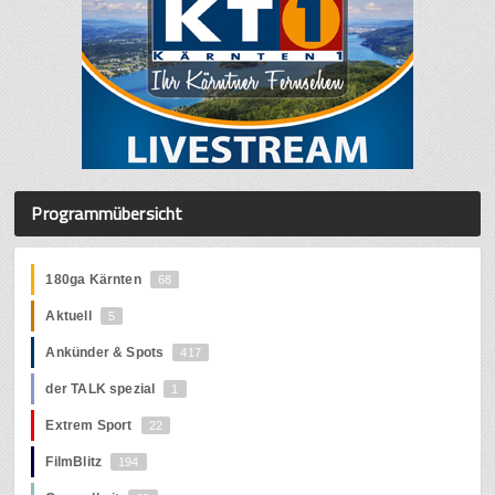
Programmübersicht
180ga Kärnten
68
Aktuell
5
Ankünder & Spots
417
der TALK spezial
1
Extrem Sport
22
FilmBlitz
194