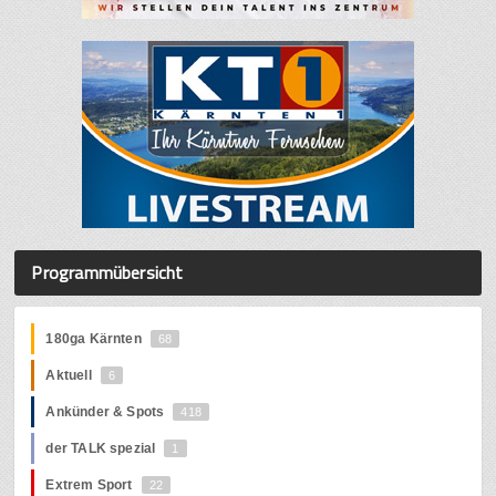
Programmübersicht
180ga Kärnten
68
Aktuell
6
Ankünder & Spots
418
der TALK spezial
1
Extrem Sport
22