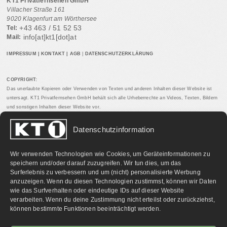
KT1 Privatfernsehen GmbH
Villacher Straße 161
9020 Klagenfurt am Wörthersee
+43 463 / 51 52 53
Tel:
info[at]kt1[dot]at
Mail:
IMPRESSUM
|
KONTAKT
|
AGB
|
DATENSCHUTZERKLÄRUNG
COPYRIGHT:
Das unerlaubte Kopieren oder Verwenden von Texten und anderen Inhalten dieser Website ist
untersagt. KT1 Privatfernsehen GmbH behält sich alle Urheberrechte an Videos, Texten, Bildern
und sonstigen Inhalten dieser Website vor.
Datenschutzinformation
PARTNERLINKS:
Wir verwenden Technologien wie Cookies, um Geräteinformationen zu
speichern und/oder darauf zuzugreifen. Wir tun dies, um das
Surferlebnis zu verbessern und um (nicht) personalisierte Werbung
anzuzeigen. Wenn du diesen Technologien zustimmst, können wir Daten
wie das Surfverhalten oder eindeutige IDs auf dieser Website
verarbeiten. Wenn du deine Zustimmung nicht erteilst oder zurückziehst,
können bestimmte Funktionen beeinträchtigt werden.