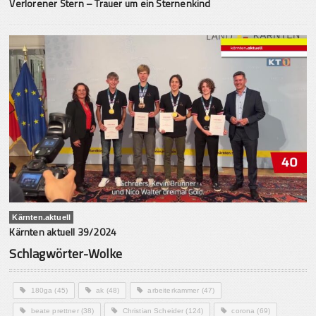
Verlorener Stern – Trauer um ein Sternenkind
Kärnten.aktuell
Kärnten aktuell 39/2024
Schlagwörter-Wolke
180ga
(45)
ak
(48)
arbeiterkammer
(47)
beate prettner
(38)
Christian Scheider
(124)
corona
(69)