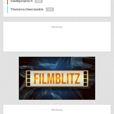
Stadtgespräch
300
Themenschwerpunkte
212
Werbung
Werbung