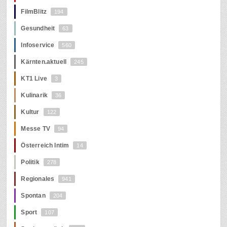
FilmBlitz
194
Gesundheit
63
Infoservice
560
Kärnten.aktuell
245
KT1 Live
3
Kulinarik
36
Kultur
122
Messe TV
94
Österreich Intim
14
Politik
278
Regionales
941
Spontan
204
Sport
107