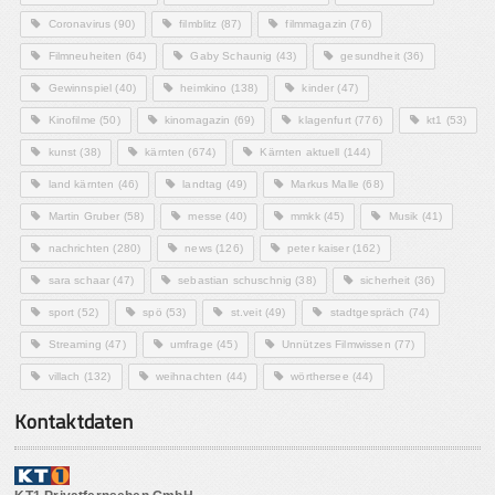
Coronavirus
(90)
filmblitz
(87)
filmmagazin
(76)
Filmneuheiten
(64)
Gaby Schaunig
(43)
gesundheit
(36)
Gewinnspiel
(40)
heimkino
(138)
kinder
(47)
Kinofilme
(50)
kinomagazin
(69)
klagenfurt
(776)
kt1
(53)
kunst
(38)
kärnten
(674)
Kärnten aktuell
(144)
land kärnten
(46)
landtag
(49)
Markus Malle
(68)
Martin Gruber
(58)
messe
(40)
mmkk
(45)
Musik
(41)
nachrichten
(280)
news
(126)
peter kaiser
(162)
sara schaar
(47)
sebastian schuschnig
(38)
sicherheit
(36)
sport
(52)
spö
(53)
st.veit
(49)
stadtgespräch
(74)
Streaming
(47)
umfrage
(45)
Unnützes Filmwissen
(77)
villach
(132)
weihnachten
(44)
wörthersee
(44)
Kontaktdaten