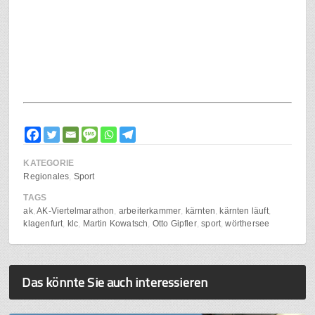
KATEGORIE
Regionales
Sport
TAGS
ak
AK-Viertelmarathon
arbeiterkammer
kärnten
kärnten läuft
klagenfurt
klc
Martin Kowatsch
Otto Gipfler
sport
wörthersee
Das könnte Sie auch interessieren