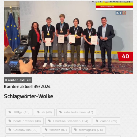
Kärnten.aktuell
Kärnten aktuell 39/2024
Schlagwörter-Wolke
180ga
(45)
ak
(48)
arbeiterkammer
(47)
beate prettner
(38)
Christian Scheider
(124)
corona
(69)
Coronavirus
(90)
filmblitz
(87)
filmmagazin
(76)