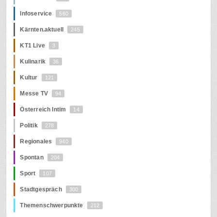
Infoservice
560
Kärnten.aktuell
245
KT1 Live
3
Kulinarik
36
Kultur
121
Messe TV
94
Österreich Intim
14
Politik
278
Regionales
940
Spontan
204
Sport
107
Stadtgespräch
300
Themenschwerpunkte
212