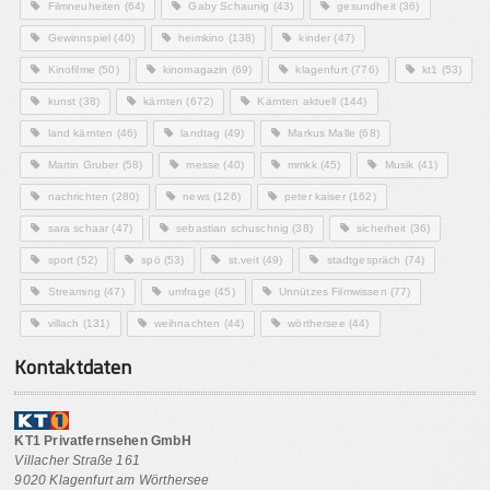
Filmneuheiten
(64)
Gaby Schaunig
(43)
gesundheit
(36)
Gewinnspiel
(40)
heimkino
(138)
kinder
(47)
Kinofilme
(50)
kinomagazin
(69)
klagenfurt
(776)
kt1
(53)
kunst
(38)
kärnten
(672)
Kärnten aktuell
(144)
land kärnten
(46)
landtag
(49)
Markus Malle
(68)
Martin Gruber
(58)
messe
(40)
mmkk
(45)
Musik
(41)
nachrichten
(280)
news
(126)
peter kaiser
(162)
sara schaar
(47)
sebastian schuschnig
(38)
sicherheit
(36)
sport
(52)
spö
(53)
st.veit
(49)
stadtgespräch
(74)
Streaming
(47)
umfrage
(45)
Unnützes Filmwissen
(77)
villach
(131)
weihnachten
(44)
wörthersee
(44)
Kontaktdaten
KT1 Privatfernsehen GmbH
Villacher Straße 161
9020 Klagenfurt am Wörthersee