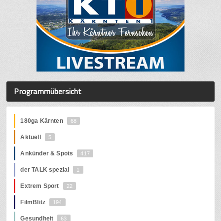
Programmübersicht
180ga Kärnten
68
Aktuell
5
Ankünder & Spots
417
der TALK spezial
1
Extrem Sport
22
FilmBlitz
194
Gesundheit
63