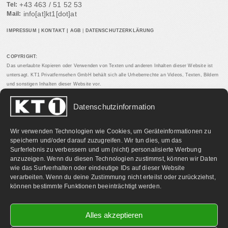
+43 463 / 51 52 53
Tel:
info[at]kt1[dot]at
Mail:
IMPRESSUM
|
KONTAKT
|
AGB
|
DATENSCHUTZERKLÄRUNG
COPYRIGHT:
Das unerlaubte Kopieren oder Verwenden von Texten und anderen Inhalten dieser Website ist
untersagt. KT1 Privatfernsehen GmbH behält sich alle Urheberrechte an Videos, Texten, Bildern
und sonstigen Inhalten dieser Website vor.
Datenschutzinformation
PARTNERLINKS:
Wir verwenden Technologien wie Cookies, um Geräteinformationen zu
speichern und/oder darauf zuzugreifen. Wir tun dies, um das
Surferlebnis zu verbessern und um (nicht) personalisierte Werbung
anzuzeigen. Wenn du diesen Technologien zustimmst, können wir Daten
wie das Surfverhalten oder eindeutige IDs auf dieser Website
verarbeiten. Wenn du deine Zustimmung nicht erteilst oder zurückziehst,
können bestimmte Funktionen beeinträchtigt werden.
Alles akzeptieren