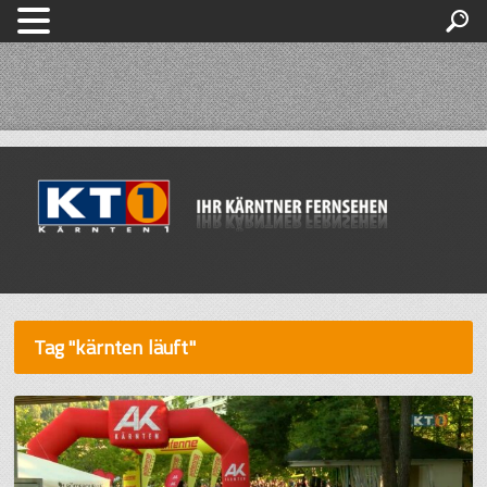
Tag "kärnten läuft"