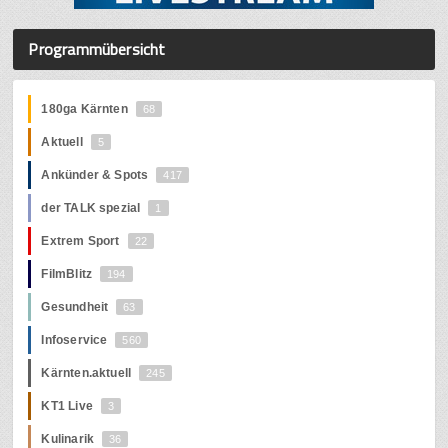
Programmübersicht
180ga Kärnten
68
Aktuell
5
Ankünder & Spots
417
der TALK spezial
1
Extrem Sport
22
FilmBlitz
194
Gesundheit
63
Infoservice
560
Kärnten.aktuell
245
KT1 Live
3
Kulinarik
36