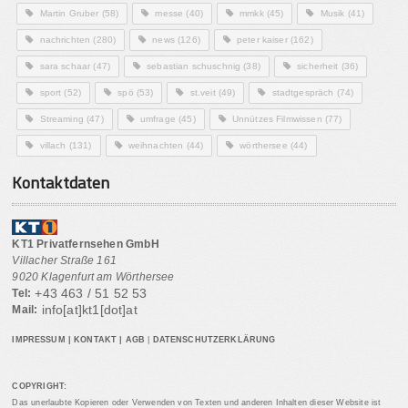
Martin Gruber
(58)
messe
(40)
mmkk
(45)
Musik
(41)
nachrichten
(280)
news
(126)
peter kaiser
(162)
sara schaar
(47)
sebastian schuschnig
(38)
sicherheit
(36)
sport
(52)
spö
(53)
st.veit
(49)
stadtgespräch
(74)
Streaming
(47)
umfrage
(45)
Unnützes Filmwissen
(77)
villach
(131)
weihnachten
(44)
wörthersee
(44)
Kontaktdaten
KT1 Privatfernsehen GmbH
Villacher Straße 161
9020 Klagenfurt am Wörthersee
+43 463 / 51 52 53
Tel:
info[at]kt1[dot]at
Mail:
IMPRESSUM
|
KONTAKT
|
AGB
|
DATENSCHUTZERKLÄRUNG
COPYRIGHT:
Das unerlaubte Kopieren oder Verwenden von Texten und anderen Inhalten dieser Website ist