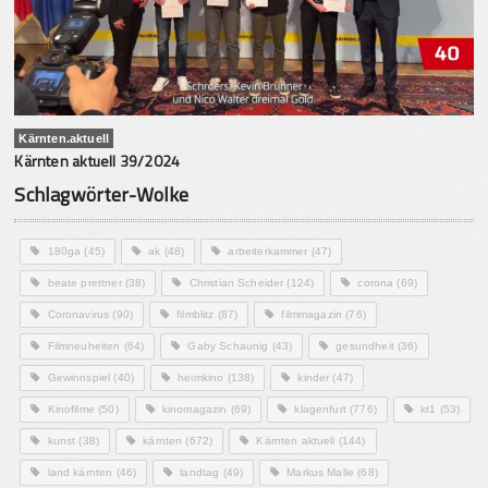
Kärnten.aktuell
Kärnten aktuell 39/2024
Schlagwörter-Wolke
180ga
(45)
ak
(48)
arbeiterkammer
(47)
beate prettner
(38)
Christian Scheider
(124)
corona
(69)
Coronavirus
(90)
filmblitz
(87)
filmmagazin
(76)
Filmneuheiten
(64)
Gaby Schaunig
(43)
gesundheit
(36)
Gewinnspiel
(40)
heimkino
(138)
kinder
(47)
Kinofilme
(50)
kinomagazin
(69)
klagenfurt
(776)
kt1
(53)
kunst
(38)
kärnten
(672)
Kärnten aktuell
(144)
land kärnten
(46)
landtag
(49)
Markus Malle
(68)