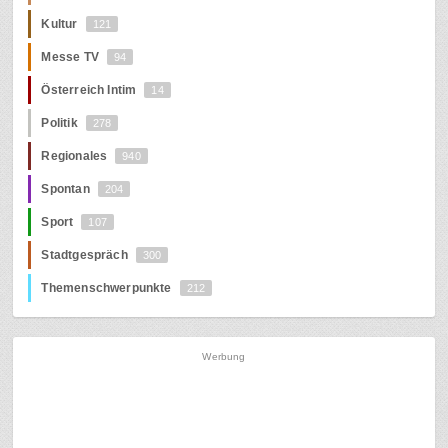
Kultur
121
Messe TV
94
Österreich Intim
14
Politik
278
Regionales
940
Spontan
204
Sport
107
Stadtgespräch
300
Themenschwerpunkte
212
Werbung