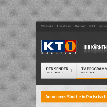
Startseite
Livestream
Kontakt
AGB
Impre
DER SENDER
TV PROGRAM
INFOS ÜBER KT1
MEDIATHEK
Autonomes Shuttle in Pörtschach