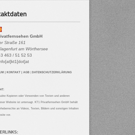
aktdaten
rivatfernsehen GmbH
her Straße 161
lagenfurt am Wörthersee
3 463 / 51 52 53
nfo[at]kt1[dot]at
SUM
|
KONTAKT
|
AGB
|
DATENSCHUTZERKLÄRUNG
HT:
aubte Kopieren oder Verwenden von Texten und anderen
ieser Website ist untersagt. KT1 Privatfernsehen GmbH behält
Urheberrechte an Videos, Texten, Bildern und sonstigen Inhalten
site vor.
ERLINKS: