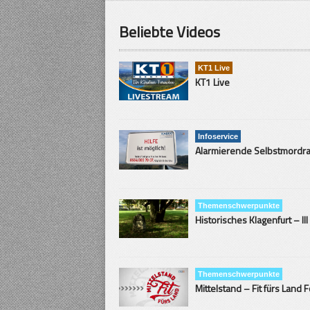
Beliebte Videos
KT1 Live
KT1 Live
Infoservice
Themenschwerpunkte
Historisches Klagenfurt – III
Themenschwerpunkte