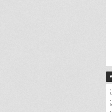
A
3
I