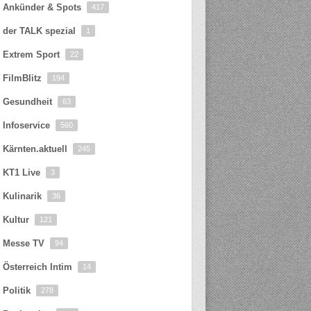
Ankünder & Spots
417
der TALK spezial
1
Extrem Sport
22
FilmBlitz
194
Gesundheit
63
Infoservice
560
Kärnten.aktuell
245
KT1 Live
3
Kulinarik
36
Kultur
121
Messe TV
94
Österreich Intim
14
Politik
278