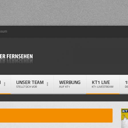
ssum
M
UNSER TEAM
WERBUNG
KT1 LIVE
1
STELLT SICH VOR
AUF KT1
KT1 LIVESTREAM
D