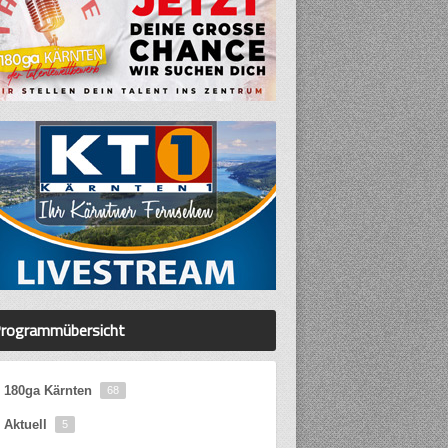
rogrammübersicht
180ga Kärnten
68
Aktuell
5