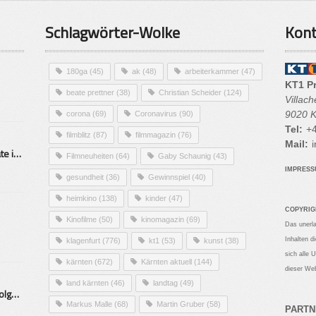
Schlagwörter-Wolke
Kont
180ga
(45)
ak
(48)
arbeiterkammer
(47)
KT1 P
beate prettner
(38)
Christian Scheider
(124)
Villac
9020 K
corona
(69)
Coronavirus
(90)
Tel:
+4
filmblitz
(87)
filmmagazin
(76)
Mail:
i
Alarmierende Selbstmordrate in Kärnten
Filmneuheiten
(64)
Gaby Schaunig
(43)
IMPRES
gesundheit
(36)
Gewinnspiel
(40)
heimkino
(138)
kinder
(47)
COPYRIG
Kinofilme
(50)
kinomagazin
(69)
Das unerl
Inhalten d
klagenfurt
(776)
kt1
(53)
kunst
(38)
sich alle 
kärnten
(672)
Kärnten aktuell
(144)
dieser Web
land kärnten
(46)
landtag
(49)
Mittelstand – Fit fürs Land Folge 9- Konditor
Markus Malle
(68)
Martin Gruber
(58)
PARTN