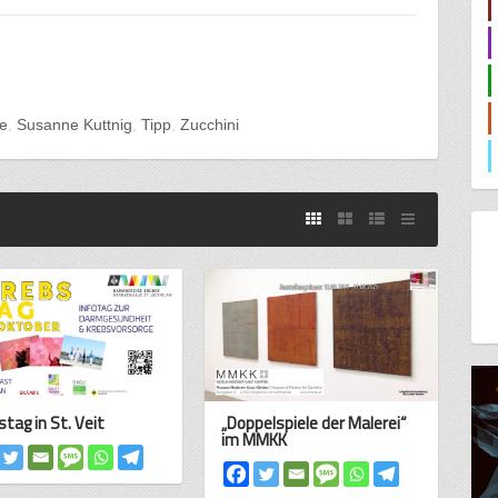
e
Susanne Kuttnig
Tipp
Zucchini
stag in St. Veit
„Doppelspiele der Malerei“
im MMKK