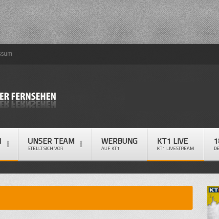
ssum
M
UNSER TEAM
WERBUNG
KT1 LIVE
1
STELLT SICH VOR
AUF KT1
KT1 LIVESTREAM
D