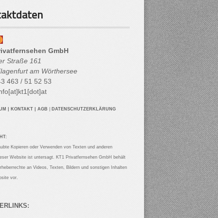
aktdaten
rivatfernsehen GmbH
her Straße 161
lagenfurt am Wörthersee
3 463 / 51 52 53
nfo[at]kt1[dot]at
SUM
|
KONTAKT
|
AGB
|
DATENSCHUTZERKLÄRUNG
HT:
aubte Kopieren oder Verwenden von Texten und anderen
ieser Website ist untersagt. KT1 Privatfernsehen GmbH behält
Urheberrechte an Videos, Texten, Bildern und sonstigen Inhalten
site vor.
ERLINKS: