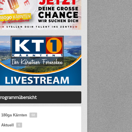
rogrammübersicht
180ga Kärnten
68
Aktuell
6