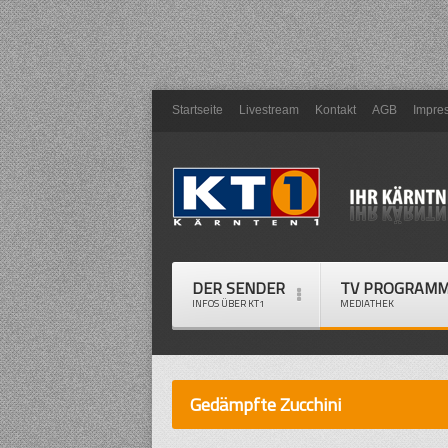
Startseite
Livestream
Kontakt
AGB
Impre
DER SENDER
TV PROGRAM
INFOS ÜBER KT1
MEDIATHEK
Gedämpfte Zucchini