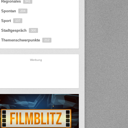
Regionales
941
Spontan
204
Sport
107
Stadtgespräch
300
Themenschwerpunkte
212
Werbung