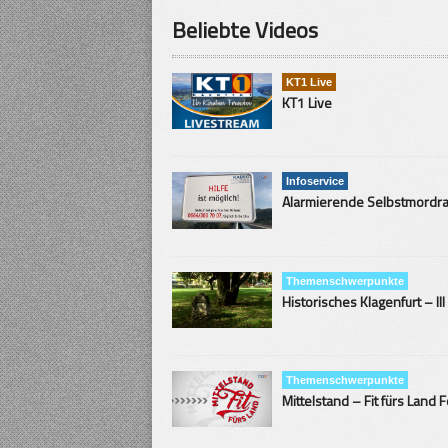
Beliebte Videos
KT1 Live
KT1 Live
Infoservice
Themenschwerpunkte
Historisches Klagenfurt – III
Themenschwerpunkte