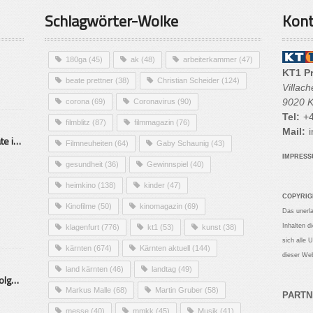
Schlagwörter-Wolke
Kont
180ga
(45)
ak
(48)
arbeiterkammer
(47)
KT1 P
beate prettner
(38)
Christian Scheider
(124)
Villac
9020 K
corona
(69)
Coronavirus
(90)
Tel:
+4
filmblitz
(87)
filmmagazin
(76)
Mail:
i
Alarmierende Selbstmordrate in Kärnten
Filmneuheiten
(64)
Gaby Schaunig
(43)
IMPRES
gesundheit
(36)
Gewinnspiel
(40)
heimkino
(138)
kinder
(47)
COPYRIG
Kinofilme
(50)
kinomagazin
(69)
Das unerl
Inhalten d
klagenfurt
(776)
kt1
(53)
kunst
(38)
sich alle 
kärnten
(674)
Kärnten aktuell
(144)
dieser Web
land kärnten
(46)
landtag
(49)
Mittelstand – Fit fürs Land Folge 9- Konditor
Markus Malle
(68)
Martin Gruber
(58)
PARTN
messe
(40)
mmkk
(45)
Musik
(41)