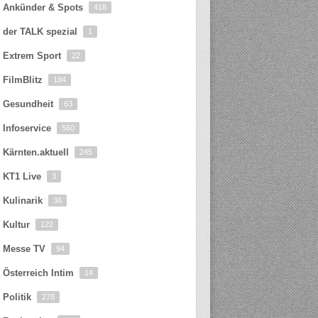
Ankünder & Spots
418
der TALK spezial
1
Extrem Sport
22
FilmBlitz
194
Gesundheit
63
Infoservice
560
Kärnten.aktuell
245
KT1 Live
3
Kulinarik
36
Kultur
122
Messe TV
94
Österreich Intim
14
Politik
278