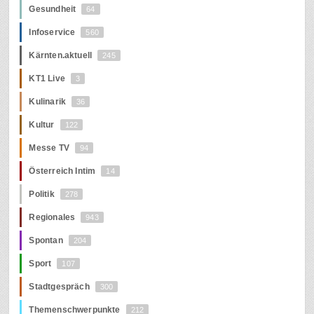
Gesundheit
64
Infoservice
560
Kärnten.aktuell
245
KT1 Live
3
Kulinarik
36
Kultur
122
Messe TV
94
Österreich Intim
14
Politik
278
Regionales
943
Spontan
204
Sport
107
Stadtgespräch
300
Themenschwerpunkte
212