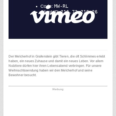
Der Melcherhof in Grafenstein gibt Tieren, die oft Schlimmes erlebt
haben, ein neues Zuhause und damit ein neues Leben. Vor allem
Nutztiere dürfen hier ihren Lebensabend verbringen. Für unsere
Weihnachtssendung haben wir den Melcherhof und seine
Bewohner besucht.
Werbung