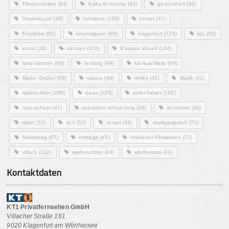
Filmneuheiten
(64)
Gaby Schaunig
(43)
gesundheit
(36)
Gewinnspiel
(40)
heimkino
(138)
kinder
(47)
Kinofilme
(50)
kinomagazin
(69)
klagenfurt
(776)
kt1
(53)
kunst
(38)
kärnten
(676)
Kärnten aktuell
(144)
land kärnten
(46)
landtag
(49)
Markus Malle
(68)
Martin Gruber
(58)
messe
(40)
mmkk
(45)
Musik
(41)
nachrichten
(280)
news
(126)
peter kaiser
(162)
sara schaar
(47)
sebastian schuschnig
(38)
sicherheit
(36)
sport
(52)
spö
(53)
st.veit
(49)
stadtgespräch
(74)
Streaming
(47)
umfrage
(45)
Unnützes Filmwissen
(77)
villach
(132)
weihnachten
(44)
wörthersee
(44)
Kontaktdaten
KT1 Privatfernsehen GmbH
Villacher Straße 161
9020 Klagenfurt am Wörthersee