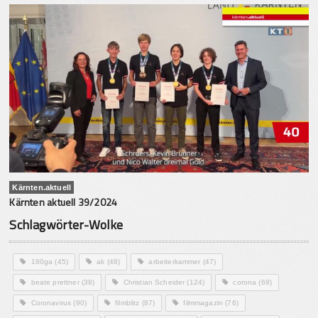
Kärnten.aktuell
Kärnten aktuell 39/2024
Schlagwörter-Wolke
180ga
(45)
ak
(48)
arbeiterkammer
(47)
beate prettner
(38)
Christian Scheider
(124)
corona
(69)
Coronavirus
(90)
filmblitz
(87)
filmmagazin
(76)