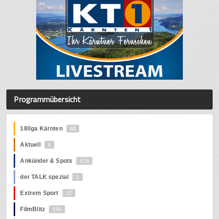
Programmübersicht
180ga Kärnten
68
Aktuell
6
Ankünder & Spots
418
der TALK spezial
1
Extrem Sport
22
FilmBlitz
194