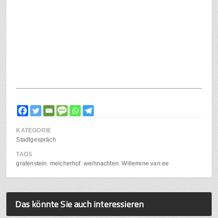
KATEGORIE
Stadtgespräch
TAGS
grafenstein
melcherhof
weihnachten
Willemine van ee
Das könnte Sie auch interessieren