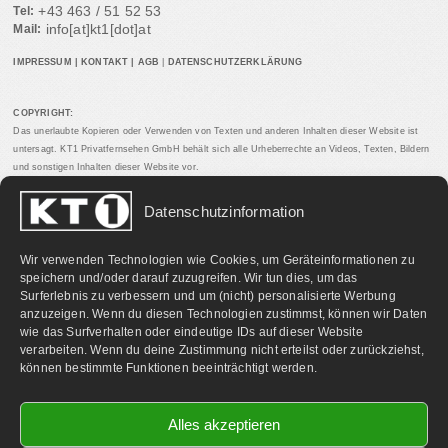
+43 463 / 51 52 53
Tel:
info[at]kt1[dot]at
Mail:
IMPRESSUM
|
KONTAKT
|
AGB
|
DATENSCHUTZERKLÄRUNG
COPYRIGHT:
Das unerlaubte Kopieren oder Verwenden von Texten und anderen Inhalten dieser Website ist
untersagt. KT1 Privatfernsehen GmbH behält sich alle Urheberrechte an Videos, Texten, Bildern
und sonstigen Inhalten dieser Website vor.
Datenschutzinformation
PARTNERLINKS:
Wir verwenden Technologien wie Cookies, um Geräteinformationen zu
speichern und/oder darauf zuzugreifen. Wir tun dies, um das
Surferlebnis zu verbessern und um (nicht) personalisierte Werbung
anzuzeigen. Wenn du diesen Technologien zustimmst, können wir Daten
wie das Surfverhalten oder eindeutige IDs auf dieser Website
verarbeiten. Wenn du deine Zustimmung nicht erteilst oder zurückziehst,
können bestimmte Funktionen beeinträchtigt werden.
Alles akzeptieren