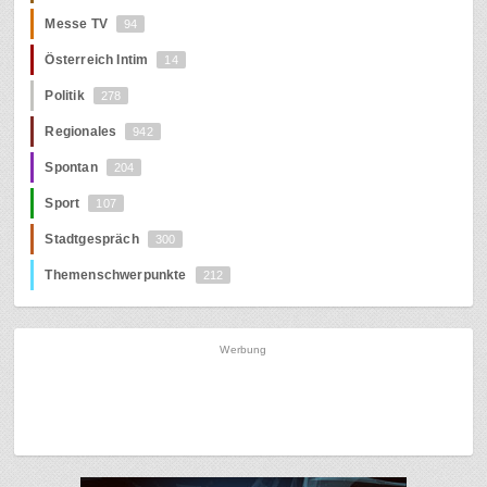
Messe TV
94
Österreich Intim
14
Politik
278
Regionales
942
Spontan
204
Sport
107
Stadtgespräch
300
Themenschwerpunkte
212
Werbung