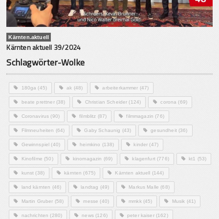
Kärnten.aktuell
Kärnten aktuell 39/2024
Schlagwörter-Wolke
180ga
(45)
ak
(48)
arbeiterkammer
(47)
beate prettner
(38)
Christian Scheider
(124)
corona
(69)
Coronavirus
(90)
filmblitz
(87)
filmmagazin
(76)
Filmneuheiten
(64)
Gaby Schaunig
(43)
gesundheit
(36)
Gewinnspiel
(40)
heimkino
(138)
kinder
(47)
Kinofilme
(50)
kinomagazin
(69)
klagenfurt
(776)
kt1
(53)
kunst
(38)
kärnten
(675)
Kärnten aktuell
(144)
land kärnten
(46)
landtag
(49)
Markus Malle
(68)
Martin Gruber
(58)
messe
(40)
mmkk
(45)
Musik
(41)
nachrichten
(280)
news
(126)
peter kaiser
(162)