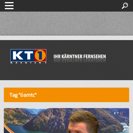
Tag "öamtc"