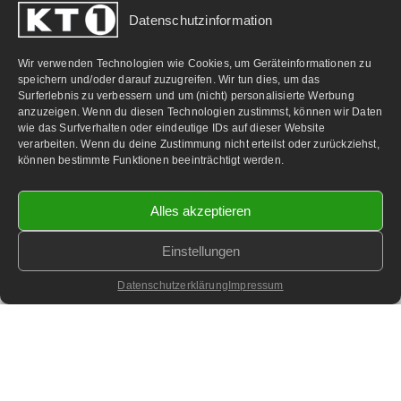
Datenschutzinformation
PARTNERLINKS:
Wir verwenden Technologien wie Cookies, um Geräteinformationen zu
speichern und/oder darauf zuzugreifen. Wir tun dies, um das
Surferlebnis zu verbessern und um (nicht) personalisierte Werbung
anzuzeigen. Wenn du diesen Technologien zustimmst, können wir Daten
wie das Surfverhalten oder eindeutige IDs auf dieser Website
verarbeiten. Wenn du deine Zustimmung nicht erteilst oder zurückziehst,
können bestimmte Funktionen beeinträchtigt werden.
Alles akzeptieren
Einstellungen
©
2026 KT1 Privatfernsehen - Alle Rechte vorbehalten.
Homepage & Webbetreuung DF-Media.at
Datenschutzerklärung
Impressum