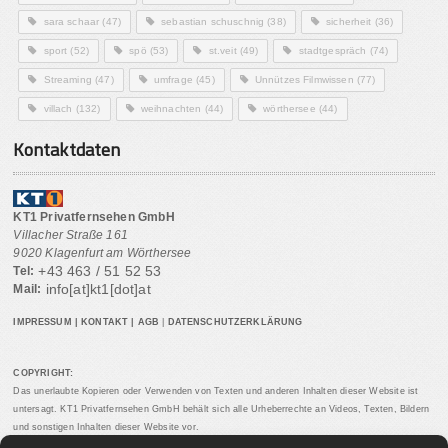
sara schaar
(47)
sebastian schuschnig
(38)
sicherheit
(36)
sport
(52)
spö
(53)
st.veit
(49)
stadtgespräch
(74)
Streaming
(47)
umfrage
(45)
Unnützes Filmwissen
(77)
villach
(132)
weihnachten
(44)
wörthersee
(44)
Kontaktdaten
KT1 Privatfernsehen GmbH
Villacher Straße 161
9020 Klagenfurt am Wörthersee
+43 463 / 51 52 53
Tel:
info[at]kt1[dot]at
Mail:
IMPRESSUM
|
KONTAKT
|
AGB
|
DATENSCHUTZERKLÄRUNG
COPYRIGHT:
Das unerlaubte Kopieren oder Verwenden von Texten und anderen Inhalten dieser Website ist
untersagt. KT1 Privatfernsehen GmbH behält sich alle Urheberrechte an Videos, Texten, Bildern
und sonstigen Inhalten dieser Website vor.