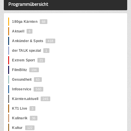
Programmübersicht
180ga Kärnten
68
Aktuell
6
Ankünder & Spots
418
der TALK spezial
1
Extrem Sport
21
FilmBlitz
194
Gesundheit
63
Infoservice
560
Kärnten.aktuell
245
KT1 Live
3
Kulinarik
36
Kultur
122