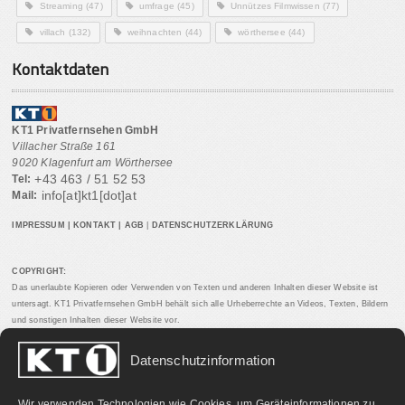
Streaming
(47)
umfrage
(45)
Unnützes Filmwissen
(77)
villach
(132)
weihnachten
(44)
wörthersee
(44)
Kontaktdaten
KT1 Privatfernsehen GmbH
Villacher Straße 161
9020 Klagenfurt am Wörthersee
+43 463 / 51 52 53
Tel:
info[at]kt1[dot]at
Mail:
IMPRESSUM
|
KONTAKT
|
AGB
|
DATENSCHUTZERKLÄRUNG
COPYRIGHT:
Das unerlaubte Kopieren oder Verwenden von Texten und anderen Inhalten dieser Website ist
untersagt. KT1 Privatfernsehen GmbH behält sich alle Urheberrechte an Videos, Texten, Bildern
und sonstigen Inhalten dieser Website vor.
Datenschutzinformation
PARTNERLINKS:
Wir verwenden Technologien wie Cookies, um Geräteinformationen zu