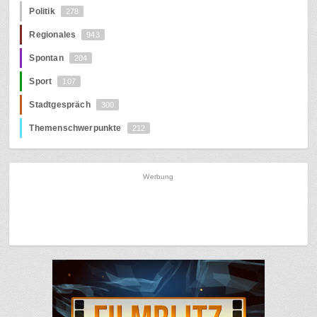
Politik
278
Regionales
943
Spontan
204
Sport
107
Stadtgespräch
300
Themenschwerpunkte
212
Werbung