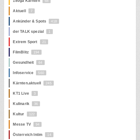
180ga Kärnten
68
Aktuell
7
Ankünder & Spots
418
der TALK spezial
1
Extrem Sport
21
FilmBlitz
194
Gesundheit
64
Infoservice
560
Kärnten.aktuell
245
KT1 Live
3
Kulinarik
36
Kultur
122
Messe TV
94
Österreich Intim
14