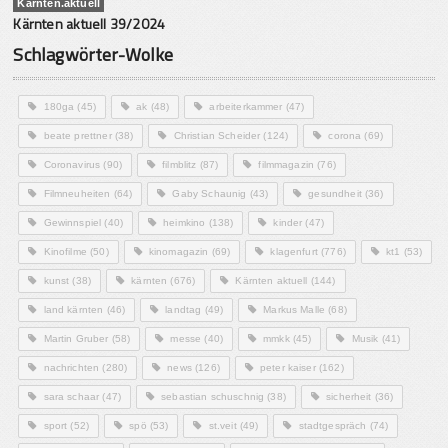
Kärnten.aktuell
Kärnten aktuell 39/2024
Schlagwörter-Wolke
180ga
(45)
ak
(48)
arbeiterkammer
(47)
beate prettner
(38)
Christian Scheider
(124)
corona
(69)
Coronavirus
(90)
filmblitz
(87)
filmmagazin
(76)
Filmneuheiten
(64)
Gaby Schaunig
(43)
gesundheit
(36)
Gewinnspiel
(40)
heimkino
(138)
kinder
(47)
Kinofilme
(50)
kinomagazin
(69)
klagenfurt
(776)
kt1
(53)
kunst
(38)
kärnten
(676)
Kärnten aktuell
(144)
land kärnten
(46)
landtag
(49)
Markus Malle
(68)
Martin Gruber
(58)
messe
(40)
mmkk
(45)
Musik
(41)
nachrichten
(280)
news
(126)
peter kaiser
(162)
sara schaar
(47)
sebastian schuschnig
(38)
sicherheit
(36)
sport
(52)
spö
(53)
st.veit
(49)
stadtgespräch
(74)