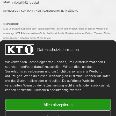
info[at]kt1[dot]at
Mail:
IMPRESSUM
|
KONTAKT
|
AGB
|
DATENSCHUTZERKLÄRUNG
COPYRIGHT:
Das unerlaubte Kopieren oder Verwenden von Texten und anderen Inhalten dieser Website ist
untersagt. KT1 Privatfernsehen GmbH behält sich alle Urheberrechte an Videos, Texten, Bildern
und sonstigen Inhalten dieser Website vor.
Datenschutzinformation
PARTNERLINKS:
Wir verwenden Technologien wie Cookies, um Geräteinformationen zu
speichern und/oder darauf zuzugreifen. Wir tun dies, um das
Surferlebnis zu verbessern und um (nicht) personalisierte Werbung
anzuzeigen. Wenn du diesen Technologien zustimmst, können wir Daten
wie das Surfverhalten oder eindeutige IDs auf dieser Website
verarbeiten. Wenn du deine Zustimmung nicht erteilst oder zurückziehst,
können bestimmte Funktionen beeinträchtigt werden.
Alles akzeptieren