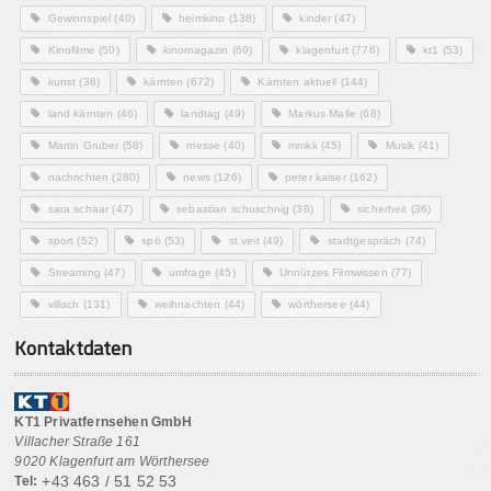
Gewinnspiel
(40)
heimkino
(138)
kinder
(47)
Kinofilme
(50)
kinomagazin
(69)
klagenfurt
(776)
kt1
(53)
kunst
(38)
kärnten
(672)
Kärnten aktuell
(144)
land kärnten
(46)
landtag
(49)
Markus Malle
(68)
Martin Gruber
(58)
messe
(40)
mmkk
(45)
Musik
(41)
nachrichten
(280)
news
(126)
peter kaiser
(162)
sara schaar
(47)
sebastian schuschnig
(38)
sicherheit
(36)
sport
(52)
spö
(53)
st.veit
(49)
stadtgespräch
(74)
Streaming
(47)
umfrage
(45)
Unnützes Filmwissen
(77)
villach
(131)
weihnachten
(44)
wörthersee
(44)
Kontaktdaten
KT1 Privatfernsehen GmbH
Villacher Straße 161
9020 Klagenfurt am Wörthersee
+43 463 / 51 52 53
Tel: