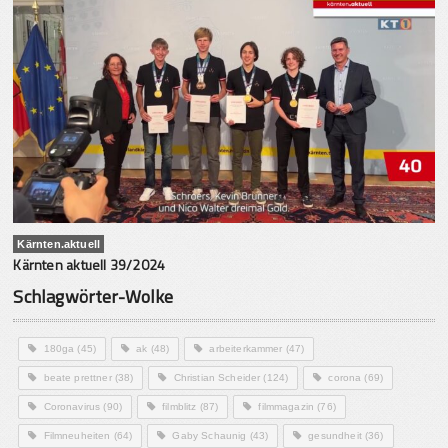
Kärnten.aktuell
Kärnten aktuell 39/2024
Schlagwörter-Wolke
180ga
(45)
ak
(48)
arbeiterkammer
(47)
beate prettner
(38)
Christian Scheider
(124)
corona
(69)
Coronavirus
(90)
filmblitz
(87)
filmmagazin
(76)
Filmneuheiten
(64)
Gaby Schaunig
(43)
gesundheit
(36)