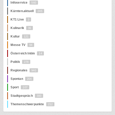
Infoservice
560
Kärnten.aktuell
245
KT1 Live
3
Kulinarik
36
Kultur
121
Messe TV
94
Österreich Intim
14
Politik
278
Regionales
940
Spontan
204
Sport
107
Stadtgespräch
300
Themenschwerpunkte
212