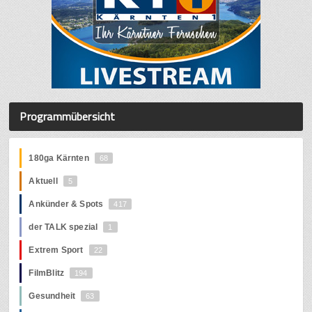
Programmübersicht
180ga Kärnten
68
Aktuell
5
Ankünder & Spots
417
der TALK spezial
1
Extrem Sport
22
FilmBlitz
194
Gesundheit
63