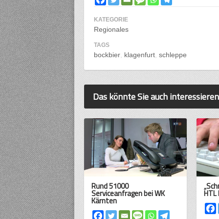
KATEGORIE
Regionales
TAGS
bockbier
klagenfurt
schleppe
Das könnte Sie auch interessieren
Rund 51000
„Sch
Serviceanfragen bei WK
HTL 
Kärnten