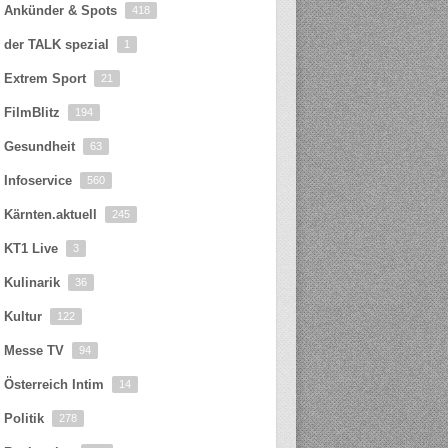
Ankünder & Spots
418
der TALK spezial
1
Extrem Sport
21
FilmBlitz
194
Gesundheit
63
Infoservice
560
Kärnten.aktuell
245
KT1 Live
3
Kulinarik
36
Kultur
122
Messe TV
94
Österreich Intim
14
Politik
278