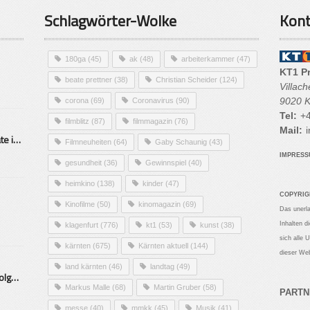
Schlagwörter-Wolke
Kont
180ga
(45)
ak
(48)
arbeiterkammer
(47)
KT1 P
beate prettner
(38)
Christian Scheider
(124)
Villac
9020 K
corona
(69)
Coronavirus
(90)
Tel:
+4
filmblitz
(87)
filmmagazin
(76)
Mail:
i
Alarmierende Selbstmordrate in Kärnten
Filmneuheiten
(64)
Gaby Schaunig
(43)
IMPRES
gesundheit
(36)
Gewinnspiel
(40)
heimkino
(138)
kinder
(47)
COPYRIG
Kinofilme
(50)
kinomagazin
(69)
Das unerl
Inhalten d
klagenfurt
(776)
kt1
(53)
kunst
(38)
sich alle 
kärnten
(675)
Kärnten aktuell
(144)
dieser Web
land kärnten
(46)
landtag
(49)
Mittelstand – Fit fürs Land Folge 9- Konditor
Markus Malle
(68)
Martin Gruber
(58)
PARTN
messe
(40)
mmkk
(45)
Musik
(41)