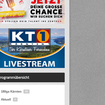
rogrammübersicht
180ga Kärnten
68
Aktuell
6