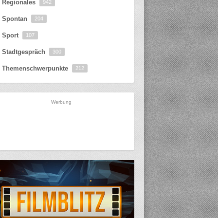
Regionales
942
Spontan
204
Sport
107
Stadtgespräch
300
Themenschwerpunkte
212
Werbung