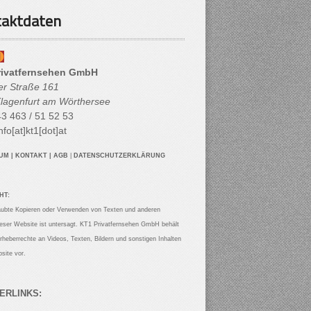
aktdaten
rivatfernsehen GmbH
her Straße 161
lagenfurt am Wörthersee
3 463 / 51 52 53
nfo[at]kt1[dot]at
SUM
|
KONTAKT
|
AGB
|
DATENSCHUTZERKLÄRUNG
HT:
aubte Kopieren oder Verwenden von Texten und anderen
ieser Website ist untersagt. KT1 Privatfernsehen GmbH behält
Urheberrechte an Videos, Texten, Bildern und sonstigen Inhalten
site vor.
ERLINKS: