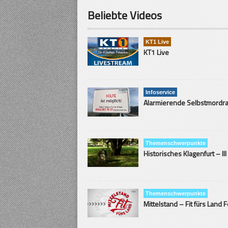
Beliebte Videos
KT1 Live
KT1 Live
Infoservice
Themenschwerpunkte
Historisches Klagenfurt – III
Themenschwerpunkte