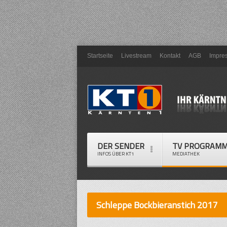
Startseite
Livestream
Kontakt
AGB
Impre
DER SENDER
TV PROGRAM
INFOS ÜBER KT1
MEDIATHEK
Schleppe Bockbieranstich 2017