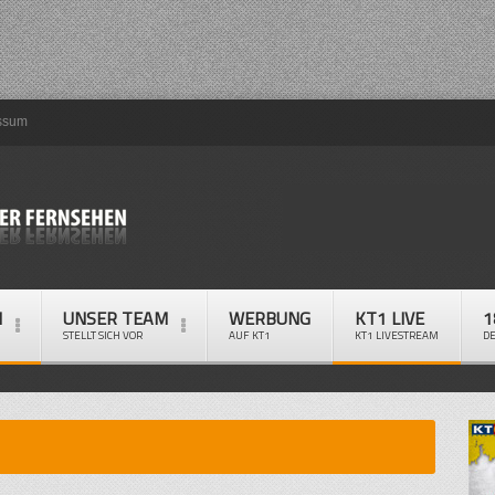
ssum
M
UNSER TEAM
WERBUNG
KT1 LIVE
1
STELLT SICH VOR
AUF KT1
KT1 LIVESTREAM
D