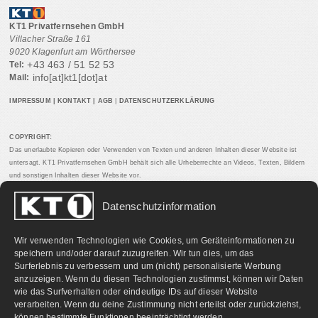
KT1 Privatfernsehen GmbH
Villacher Straße 161
9020 Klagenfurt am Wörthersee
+43 463 / 51 52 53
Tel:
info[at]kt1[dot]at
Mail:
IMPRESSUM
|
KONTAKT
|
AGB
|
DATENSCHUTZERKLÄRUNG
COPYRIGHT:
Das unerlaubte Kopieren oder Verwenden von Texten und anderen Inhalten dieser Website ist
untersagt. KT1 Privatfernsehen GmbH behält sich alle Urheberrechte an Videos, Texten, Bildern
und sonstigen Inhalten dieser Website vor.
Datenschutzinformation
PARTNERLINKS:
Wir verwenden Technologien wie Cookies, um Geräteinformationen zu
speichern und/oder darauf zuzugreifen. Wir tun dies, um das
Surferlebnis zu verbessern und um (nicht) personalisierte Werbung
anzuzeigen. Wenn du diesen Technologien zustimmst, können wir Daten
wie das Surfverhalten oder eindeutige IDs auf dieser Website
verarbeiten. Wenn du deine Zustimmung nicht erteilst oder zurückziehst,
können bestimmte Funktionen beeinträchtigt werden.