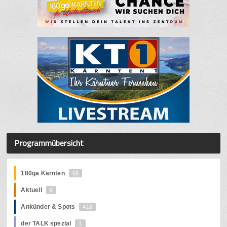
Programmübersicht
180ga Kärnten
68
Aktuell
6
Ankünder & Spots
418
der TALK spezial
1