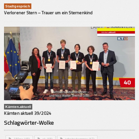
Stadtgespräch
Verlorener Stern – Trauer um ein Sternenkind
Kärnten.aktuell
Kärnten aktuell 39/2024
Schlagwörter-Wolke
180ga
(45)
ak
(48)
arbeiterkammer
(47)