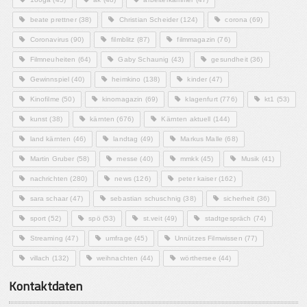
beate prettner
(38)
Christian Scheider
(124)
corona
(69)
Coronavirus
(90)
filmblitz
(87)
filmmagazin
(76)
Filmneuheiten
(64)
Gaby Schaunig
(43)
gesundheit
(36)
Gewinnspiel
(40)
heimkino
(138)
kinder
(47)
Kinofilme
(50)
kinomagazin
(69)
klagenfurt
(776)
kt1
(53)
kunst
(38)
kärnten
(676)
Kärnten aktuell
(144)
land kärnten
(46)
landtag
(49)
Markus Malle
(68)
Martin Gruber
(58)
messe
(40)
mmkk
(45)
Musik
(41)
nachrichten
(280)
news
(126)
peter kaiser
(162)
sara schaar
(47)
sebastian schuschnig
(38)
sicherheit
(36)
sport
(52)
spö
(53)
st.veit
(49)
stadtgespräch
(74)
Streaming
(47)
umfrage
(45)
Unnützes Filmwissen
(77)
villach
(132)
weihnachten
(44)
wörthersee
(44)
Kontaktdaten