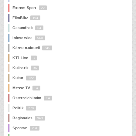
Extrem Sport
22
FilmBlitz
194
Gesundheit
64
Infoservice
560
Kärnten.aktuell
245
KT1 Live
3
Kulinarik
36
Kultur
122
Messe TV
94
Österreich Intim
14
Politik
278
Regionales
943
Spontan
204