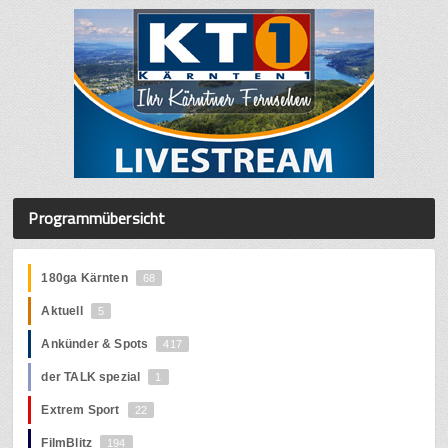
Programmübersicht
180ga Kärnten
68
Aktuell
5
Ankünder & Spots
417
der TALK spezial
1
Extrem Sport
22
FilmBlitz
194