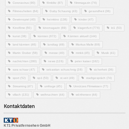
Coronavirus
(90)
filmblitz
(87)
filmmagazin
(76)
Filmneuheiten
(64)
Gaby Schaunig
(43)
gesundheit
(36)
Gewinnspiel
(40)
heimkino
(138)
kinder
(47)
Kinofilme
(50)
kinomagazin
(69)
klagenfurt
(776)
kt1
(53)
kunst
(38)
kärnten
(672)
Kärnten aktuell
(144)
land kärnten
(46)
landtag
(49)
Markus Malle
(68)
Martin Gruber
(58)
messe
(40)
mmkk
(45)
Musik
(41)
nachrichten
(280)
news
(126)
peter kaiser
(162)
sara schaar
(47)
sebastian schuschnig
(38)
sicherheit
(36)
sport
(52)
spö
(53)
st.veit
(49)
stadtgespräch
(74)
Streaming
(47)
umfrage
(45)
Unnützes Filmwissen
(77)
villach
(131)
weihnachten
(44)
wörthersee
(44)
Kontaktdaten
KT1 Privatfernsehen GmbH