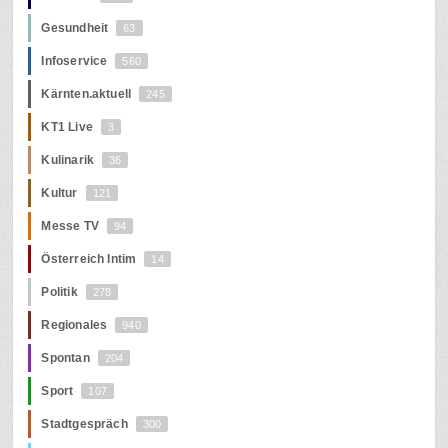
Gesundheit
63
Infoservice
560
Kärnten.aktuell
245
KT1 Live
3
Kulinarik
36
Kultur
121
Messe TV
94
Österreich Intim
14
Politik
278
Regionales
940
Spontan
204
Sport
107
Stadtgespräch
300