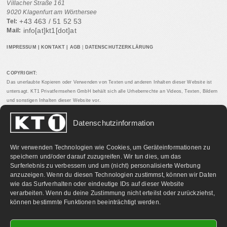
Villacher Straße 161
9020 Klagenfurt am Wörthersee
+43 463 / 51 52 53
Tel:
info[at]kt1[dot]at
Mail:
IMPRESSUM
|
KONTAKT
|
AGB
|
DATENSCHUTZERKLÄRUNG
COPYRIGHT:
Das unerlaubte Kopieren oder Verwenden von Texten und anderen Inhalten dieser Website ist
untersagt. KT1 Privatfernsehen GmbH behält sich alle Urheberrechte an Videos, Texten, Bildern
und sonstigen Inhalten dieser Website vor.
Datenschutzinformation
PARTNERLINKS:
Wir verwenden Technologien wie Cookies, um Geräteinformationen zu
speichern und/oder darauf zuzugreifen. Wir tun dies, um das
Surferlebnis zu verbessern und um (nicht) personalisierte Werbung
anzuzeigen. Wenn du diesen Technologien zustimmst, können wir Daten
wie das Surfverhalten oder eindeutige IDs auf dieser Website
verarbeiten. Wenn du deine Zustimmung nicht erteilst oder zurückziehst,
können bestimmte Funktionen beeinträchtigt werden.