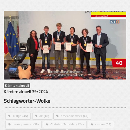
Kärnten.aktuell
Kärnten aktuell 39/2024
Schlagwörter-Wolke
180ga
(45)
ak
(48)
arbeiterkammer
(47)
beate prettner
(38)
Christian Scheider
(124)
corona
(69)