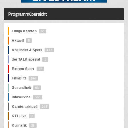
Programmübersicht
180ga Kärnten
68
Aktuell
5
Ankünder & Spots
417
der TALK spezial
1
Extrem Sport
22
FilmBlitz
194
Gesundheit
63
Infoservice
560
Kärnten.aktuell
245
KT1 Live
3
Kulinarik
36