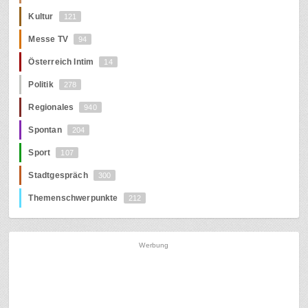
Kultur
121
Messe TV
94
Österreich Intim
14
Politik
278
Regionales
940
Spontan
204
Sport
107
Stadtgespräch
300
Themenschwerpunkte
212
Werbung