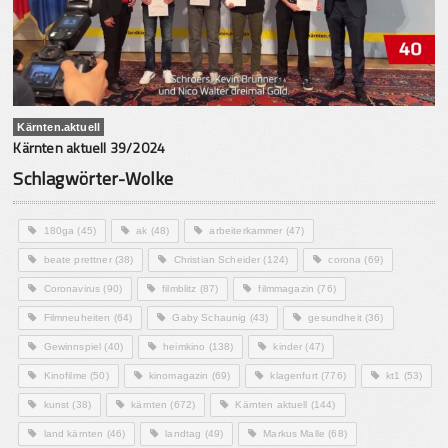
Kärnten.aktuell
Kärnten aktuell 39/2024
Schlagwörter-Wolke
180ga
(45)
ak
(48)
arbeiterkammer
(47)
beate prettner
(38)
Christian Scheider
(124)
corona
(69)
Coronavirus
(90)
filmblitz
(87)
filmmagazin
(76)
Filmneuheiten
(64)
Gaby Schaunig
(43)
gesundheit
(36)
Gewinnspiel
(40)
heimkino
(138)
kinder
(47)
Kinofilme
(50)
kinomagazin
(69)
klagenfurt
(776)
kt1
(53)
kunst
(38)
kärnten
(672)
Kärnten aktuell
(144)
land kärnten
(46)
landtag
(49)
Markus Malle
(68)