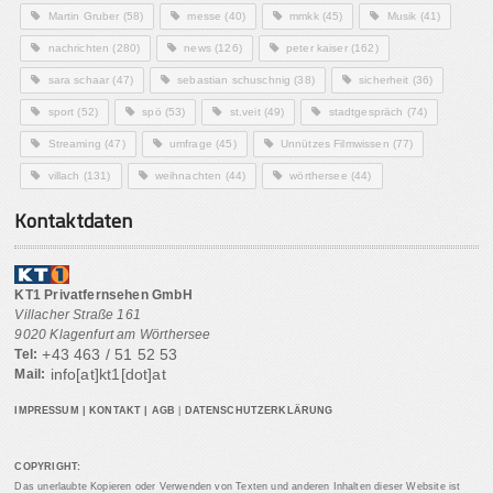
Martin Gruber
(58)
messe
(40)
mmkk
(45)
Musik
(41)
nachrichten
(280)
news
(126)
peter kaiser
(162)
sara schaar
(47)
sebastian schuschnig
(38)
sicherheit
(36)
sport
(52)
spö
(53)
st.veit
(49)
stadtgespräch
(74)
Streaming
(47)
umfrage
(45)
Unnützes Filmwissen
(77)
villach
(131)
weihnachten
(44)
wörthersee
(44)
Kontaktdaten
KT1 Privatfernsehen GmbH
Villacher Straße 161
9020 Klagenfurt am Wörthersee
+43 463 / 51 52 53
Tel:
info[at]kt1[dot]at
Mail:
IMPRESSUM
|
KONTAKT
|
AGB
|
DATENSCHUTZERKLÄRUNG
COPYRIGHT:
Das unerlaubte Kopieren oder Verwenden von Texten und anderen Inhalten dieser Website ist