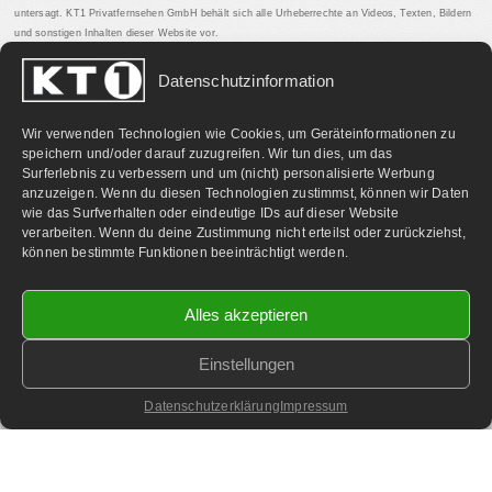
untersagt. KT1 Privatfernsehen GmbH behält sich alle Urheberrechte an Videos, Texten, Bildern
und sonstigen Inhalten dieser Website vor.
Datenschutzinformation
PARTNERLINKS:
Wir verwenden Technologien wie Cookies, um Geräteinformationen zu
speichern und/oder darauf zuzugreifen. Wir tun dies, um das
Surferlebnis zu verbessern und um (nicht) personalisierte Werbung
anzuzeigen. Wenn du diesen Technologien zustimmst, können wir Daten
wie das Surfverhalten oder eindeutige IDs auf dieser Website
verarbeiten. Wenn du deine Zustimmung nicht erteilst oder zurückziehst,
können bestimmte Funktionen beeinträchtigt werden.
Alles akzeptieren
Einstellungen
©
2026 KT1 Privatfernsehen - Alle Rechte vorbehalten.
Homepage & Webbetreuung DF-Media.at
Datenschutzerklärung
Impressum