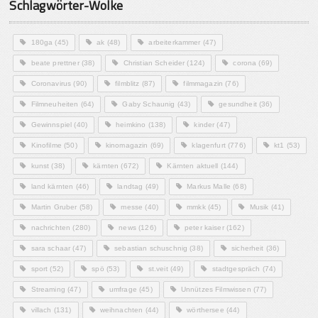
Schlagwörter-Wolke
180ga
(45)
ak
(48)
arbeiterkammer
(47)
beate prettner
(38)
Christian Scheider
(124)
corona
(69)
Coronavirus
(90)
filmblitz
(87)
filmmagazin
(76)
Filmneuheiten
(64)
Gaby Schaunig
(43)
gesundheit
(36)
Gewinnspiel
(40)
heimkino
(138)
kinder
(47)
Kinofilme
(50)
kinomagazin
(69)
klagenfurt
(776)
kt1
(53)
kunst
(38)
kärnten
(672)
Kärnten aktuell
(144)
land kärnten
(46)
landtag
(49)
Markus Malle
(68)
Martin Gruber
(58)
messe
(40)
mmkk
(45)
Musik
(41)
nachrichten
(280)
news
(126)
peter kaiser
(162)
sara schaar
(47)
sebastian schuschnig
(38)
sicherheit
(36)
sport
(52)
spö
(53)
st.veit
(49)
stadtgespräch
(74)
Streaming
(47)
umfrage
(45)
Unnützes Filmwissen
(77)
villach
(131)
weihnachten
(44)
wörthersee
(44)