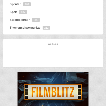
Spontan
204
Sport
107
Stadtgespräch
300
Themenschwerpunkte
212
Werbung