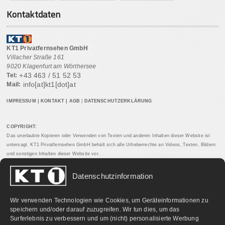
Kontaktdaten
KT1 Privatfernsehen GmbH
Villacher Straße 161
9020 Klagenfurt am Wörthersee
+43 463 / 51 52 53
Tel:
info[at]kt1[dot]at
Mail:
IMPRESSUM
|
KONTAKT
|
AGB
|
DATENSCHUTZERKLÄRUNG
COPYRIGHT:
Das unerlaubte Kopieren oder Verwenden von Texten und anderen Inhalten dieser Website ist
untersagt. KT1 Privatfernsehen GmbH behält sich alle Urheberrechte an Videos, Texten, Bildern
und sonstigen Inhalten dieser Website vor.
Datenschutzinformation
PARTNERLINKS:
Wir verwenden Technologien wie Cookies, um Geräteinformationen zu
speichern und/oder darauf zuzugreifen. Wir tun dies, um das
Surferlebnis zu verbessern und um (nicht) personalisierte Werbung