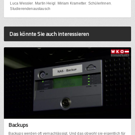
Luca Wessler
Martin Heigl
Miriam Krametter
SchülerInnen
Studierendenaustausch
Das könnte Sie auch interessieren
Backups
Backups werden oft vernachlässigt. Und das obwohl sie eigentlich für