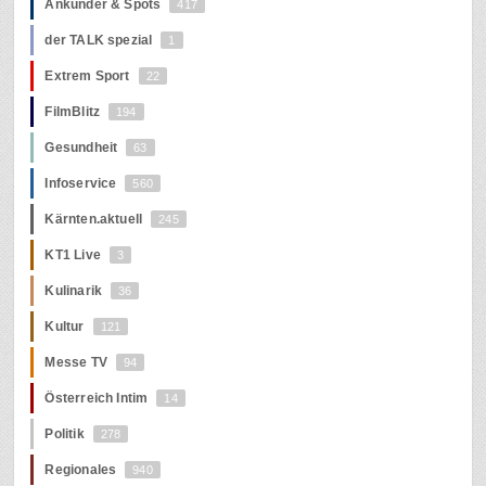
Ankünder & Spots
417
der TALK spezial
1
Extrem Sport
22
FilmBlitz
194
Gesundheit
63
Infoservice
560
Kärnten.aktuell
245
KT1 Live
3
Kulinarik
36
Kultur
121
Messe TV
94
Österreich Intim
14
Politik
278
Regionales
940