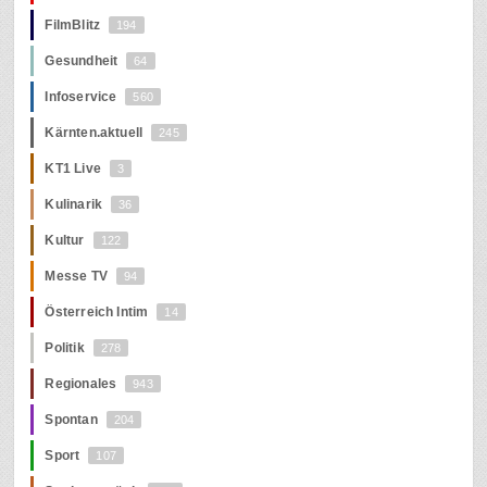
FilmBlitz
194
Gesundheit
64
Infoservice
560
Kärnten.aktuell
245
KT1 Live
3
Kulinarik
36
Kultur
122
Messe TV
94
Österreich Intim
14
Politik
278
Regionales
943
Spontan
204
Sport
107