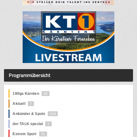
Programmübersicht
180ga Kärnten
68
Aktuell
7
Ankünder & Spots
418
der TALK spezial
1
Extrem Sport
21