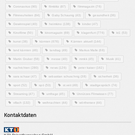
Coronavirus
(90)
filmblitz
(87)
filmmagazin
(76)
Filmneuheiten
(64)
Gaby Schaunig
(43)
gesundheit
(36)
Gewinnspiel
(40)
heimkino
(138)
kinder
(47)
Kinofilme
(50)
kinomagazin
(69)
klagenfurt
(776)
kt1
(53)
kunst
(38)
kärnten
(676)
Kärnten aktuell
(144)
land kärnten
(46)
landtag
(49)
Markus Malle
(68)
Martin Gruber
(58)
messe
(40)
mmkk
(45)
Musik
(41)
nachrichten
(280)
news
(126)
peter kaiser
(162)
sara schaar
(47)
sebastian schuschnig
(38)
sicherheit
(36)
sport
(52)
spö
(53)
st.veit
(49)
stadtgespräch
(74)
Streaming
(47)
umfrage
(45)
Unnützes Filmwissen
(77)
villach
(132)
weihnachten
(44)
wörthersee
(44)
Kontaktdaten