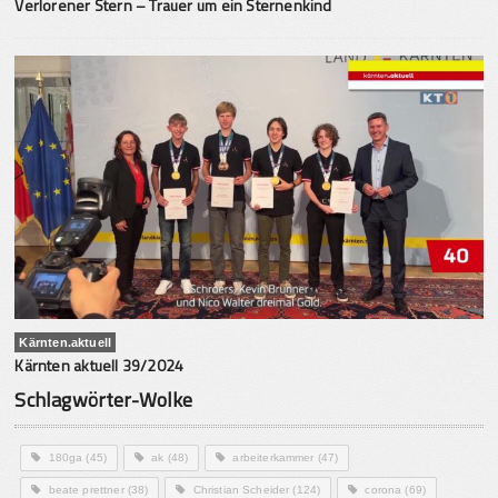
Verlorener Stern – Trauer um ein Sternenkind
Kärnten.aktuell
Kärnten aktuell 39/2024
Schlagwörter-Wolke
180ga
(45)
ak
(48)
arbeiterkammer
(47)
beate prettner
(38)
Christian Scheider
(124)
corona
(69)