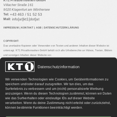
KT1 Privatfernsehen GmbH
Villacher Straße 161
9020 Klagenfurt am Wörthersee
+43 463 / 51 52 53
Tel:
info[at]kt1[dot]at
Mail:
IMPRESSUM
|
KONTAKT
|
AGB
|
DATENSCHUTZERKLÄRUNG
COPYRIGHT:
Das unerlaubte Kopieren oder Verwenden von Texten und anderen Inhalten dieser Website ist
untersagt. KT1 Privatfernsehen GmbH behält sich alle Urheberrechte an Videos, Texten, Bildern
und sonstigen Inhalten dieser Website vor.
Datenschutzinformation
PARTNERLINKS:
Wir verwenden Technologien wie Cookies, um Geräteinformationen zu
speichern und/oder darauf zuzugreifen. Wir tun dies, um das
Surferlebnis zu verbessern und um (nicht) personalisierte Werbung
anzuzeigen. Wenn du diesen Technologien zustimmst, können wir Daten
wie das Surfverhalten oder eindeutige IDs auf dieser Website
verarbeiten. Wenn du deine Zustimmung nicht erteilst oder zurückziehst,
können bestimmte Funktionen beeinträchtigt werden.