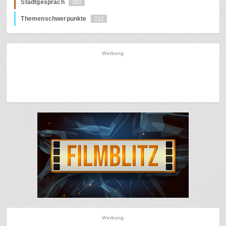
Stadtgespräch
300
Themenschwerpunkte
212
Werbung
Werbung