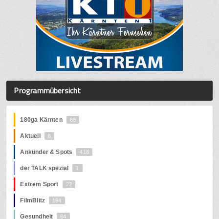
Programmübersicht
180ga Kärnten
68
Aktuell
6
Ankünder & Spots
418
der TALK spezial
1
Extrem Sport
22
FilmBlitz
194
Gesundheit
64