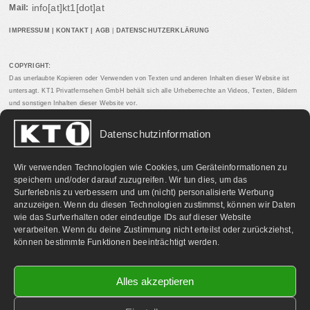
info[at]kt1[dot]at
Mail:
IMPRESSUM
|
KONTAKT
|
AGB
|
DATENSCHUTZERKLÄRUNG
COPYRIGHT:
Das unerlaubte Kopieren oder Verwenden von Texten und anderen Inhalten dieser Website ist
untersagt. KT1 Privatfernsehen GmbH behält sich alle Urheberrechte an Videos, Texten, Bildern
und sonstigen Inhalten dieser Website vor.
Datenschutzinformation
PARTNERLINKS:
Wir verwenden Technologien wie Cookies, um Geräteinformationen zu
speichern und/oder darauf zuzugreifen. Wir tun dies, um das
Surferlebnis zu verbessern und um (nicht) personalisierte Werbung
anzuzeigen. Wenn du diesen Technologien zustimmst, können wir Daten
wie das Surfverhalten oder eindeutige IDs auf dieser Website
verarbeiten. Wenn du deine Zustimmung nicht erteilst oder zurückziehst,
können bestimmte Funktionen beeinträchtigt werden.
Alles akzeptieren