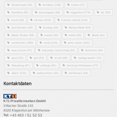
Gewinnspiel
(40)
heimkino
(138)
kinder
(47)
Kinofilme
(50)
kinomagazin
(69)
klagenfurt
(776)
kt1
(53)
kunst
(38)
kärnten
(676)
Kärnten aktuell
(144)
land kärnten
(46)
landtag
(49)
Markus Malle
(68)
Martin Gruber
(58)
messe
(40)
mmkk
(45)
Musik
(41)
nachrichten
(280)
news
(126)
peter kaiser
(162)
sara schaar
(47)
sebastian schuschnig
(38)
sicherheit
(36)
sport
(52)
spö
(53)
st.veit
(49)
stadtgespräch
(74)
Streaming
(47)
umfrage
(45)
Unnützes Filmwissen
(77)
villach
(132)
weihnachten
(44)
wörthersee
(44)
Kontaktdaten
KT1 Privatfernsehen GmbH
Villacher Straße 161
9020 Klagenfurt am Wörthersee
+43 463 / 51 52 53
Tel: