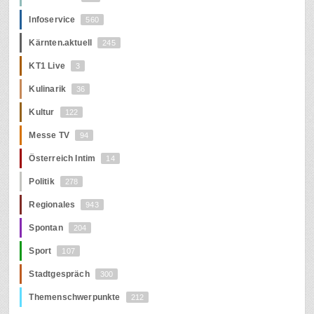
Infoservice
560
Kärnten.aktuell
245
KT1 Live
3
Kulinarik
36
Kultur
122
Messe TV
94
Österreich Intim
14
Politik
278
Regionales
943
Spontan
204
Sport
107
Stadtgespräch
300
Themenschwerpunkte
212