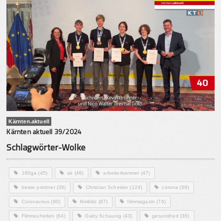
Kärnten.aktuell
Kärnten aktuell 39/2024
Schlagwörter-Wolke
180ga
(45)
ak
(48)
arbeiterkammer
(47)
beate prettner
(38)
Christian Scheider
(124)
corona
(69)
Coronavirus
(90)
filmblitz
(87)
filmmagazin
(76)
Filmneuheiten
(64)
Gaby Schaunig
(43)
gesundheit
(36)