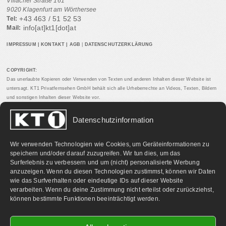
Villacher Straße 161
9020 Klagenfurt am Wörthersee
+43 463 / 51 52 53
Tel:
info[at]kt1[dot]at
Mail:
IMPRESSUM
|
KONTAKT
|
AGB
|
DATENSCHUTZERKLÄRUNG
COPYRIGHT:
Das unerlaubte Kopieren oder Verwenden von Texten und anderen Inhalten dieser Website ist
untersagt. KT1 Privatfernsehen GmbH behält sich alle Urheberrechte an Videos, Texten, Bildern
und sonstigen Inhalten dieser Website vor.
Datenschutzinformation
PARTNERLINKS:
Wir verwenden Technologien wie Cookies, um Geräteinformationen zu
speichern und/oder darauf zuzugreifen. Wir tun dies, um das
Surferlebnis zu verbessern und um (nicht) personalisierte Werbung
anzuzeigen. Wenn du diesen Technologien zustimmst, können wir Daten
wie das Surfverhalten oder eindeutige IDs auf dieser Website
verarbeiten. Wenn du deine Zustimmung nicht erteilst oder zurückziehst,
können bestimmte Funktionen beeinträchtigt werden.