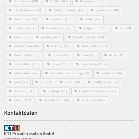
Coronavirus
(90)
filmblitz
(87)
filmmagazin
(76)
Filmneuheiten
(64)
Gaby Schaunig
(43)
gesundheit
(36)
Gewinnspiel
(40)
heimkino
(138)
kinder
(47)
Kinofilme
(50)
kinomagazin
(69)
klagenfurt
(776)
kt1
(53)
kunst
(38)
kärnten
(674)
Kärnten aktuell
(144)
land kärnten
(46)
landtag
(49)
Markus Malle
(68)
Martin Gruber
(58)
messe
(40)
mmkk
(45)
Musik
(41)
nachrichten
(280)
news
(126)
peter kaiser
(162)
sara schaar
(47)
sebastian schuschnig
(38)
sicherheit
(36)
sport
(52)
spö
(53)
st.veit
(49)
stadtgespräch
(74)
Streaming
(47)
umfrage
(45)
Unnützes Filmwissen
(77)
villach
(132)
weihnachten
(44)
wörthersee
(44)
Kontaktdaten
KT1 Privatfernsehen GmbH