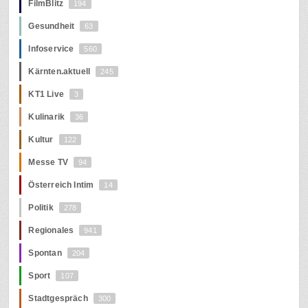
FilmBlitz
194
Gesundheit
63
Infoservice
560
Kärnten.aktuell
245
KT1 Live
3
Kulinarik
36
Kultur
122
Messe TV
94
Österreich Intim
14
Politik
278
Regionales
941
Spontan
204
Sport
107
Stadtgespräch
300