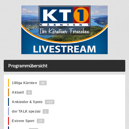
Programmübersicht
180ga Kärnten
68
Aktuell
6
Ankünder & Spots
418
der TALK spezial
1
Extrem Sport
22