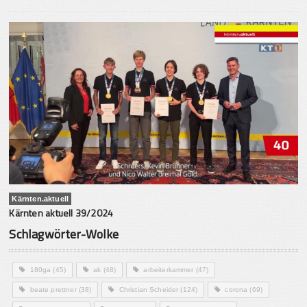
Kärnten.aktuell
Kärnten aktuell 39/2024
Schlagwörter-Wolke
180ga
(45)
ak
(48)
arbeiterkammer
(47)
beate prettner
(38)
Christian Scheider
(124)
corona
(69)