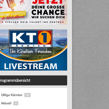
rogrammübersicht
180ga Kärnten
68
Aktuell
5