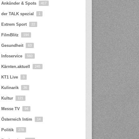
Ankünder & Spots
417
der TALK spezial
1
Extrem Sport
22
FilmBlitz
194
Gesundheit
63
Infoservice
560
Kärnten.aktuell
245
KT1 Live
3
Kulinarik
36
Kultur
121
Messe TV
94
Österreich Intim
14
Politik
278