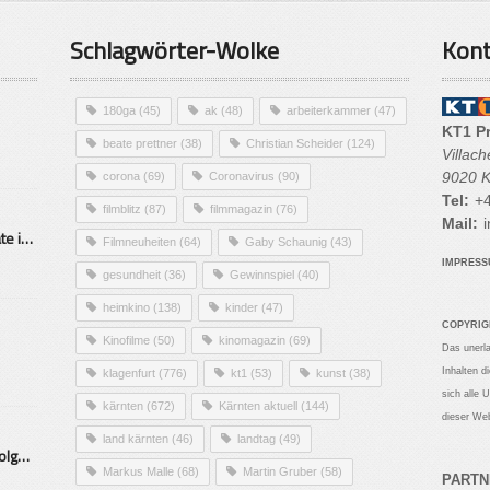
Schlagwörter-Wolke
Kont
180ga
(45)
ak
(48)
arbeiterkammer
(47)
KT1 P
beate prettner
(38)
Christian Scheider
(124)
Villac
9020 K
corona
(69)
Coronavirus
(90)
Tel:
+4
filmblitz
(87)
filmmagazin
(76)
Mail:
i
Alarmierende Selbstmordrate in Kärnten
Filmneuheiten
(64)
Gaby Schaunig
(43)
IMPRES
gesundheit
(36)
Gewinnspiel
(40)
heimkino
(138)
kinder
(47)
COPYRIG
Kinofilme
(50)
kinomagazin
(69)
Das unerl
Inhalten d
klagenfurt
(776)
kt1
(53)
kunst
(38)
sich alle 
kärnten
(672)
Kärnten aktuell
(144)
dieser Web
land kärnten
(46)
landtag
(49)
Mittelstand – Fit fürs Land Folge 9- Konditor
Markus Malle
(68)
Martin Gruber
(58)
PARTN