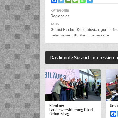
KATEGORIE
Regionales
TAGS
Gernot Fischer-Kondratovich
gernot fis
peter kaiser
Ulli Sturm
vernissage
Das könnte Sie auch interessieren
Kärntner
Ursu
Landesversicherung feiert
Geburtstag