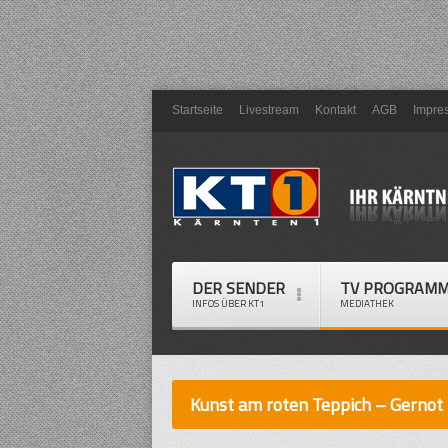
Startseite
Livestream
Kontakt
AGB
Impre
DER SENDER
TV PROGRAM
INFOS ÜBER KT1
MEDIATHEK
Kunst am roten Teppich – Gernot 