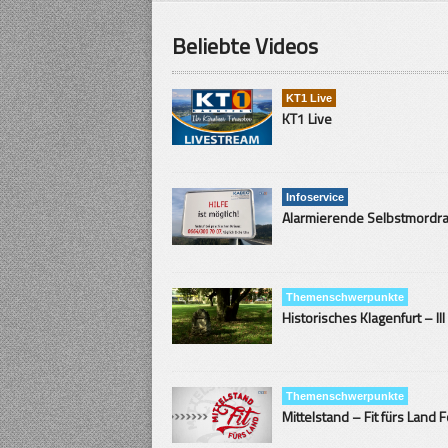
Beliebte Videos
KT1 Live
KT1 Live
Infoservice
Themenschwerpunkte
Historisches Klagenfurt – III
Themenschwerpunkte