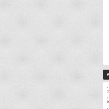
A
3
I