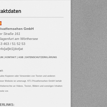
aktdaten
rivatfernsehen GmbH
her Straße 161
lagenfurt am Wörthersee
3 463 / 51 52 53
nfo[at]kt1[dot]at
SUM
|
KONTAKT
|
AGB
|
DATENSCHUTZERKLÄRUNG
HT:
aubte Kopieren oder Verwenden von Texten und anderen
ieser Website ist untersagt. KT1 Privatfernsehen GmbH behält
Urheberrechte an Videos, Texten, Bildern und sonstigen Inhalten
site vor.
ERLINKS: