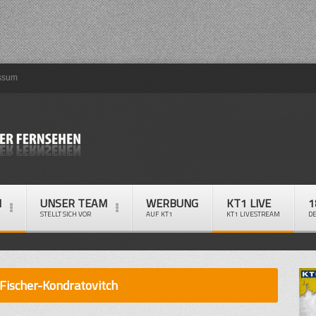
ssum
M
UNSER TEAM
WERBUNG
KT1 LIVE
1
STELLT SICH VOR
AUF KT1
KT1 LIVESTREAM
D
Fischer-Kondratovitch