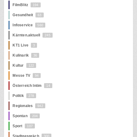
FilmBlitz
194
Gesundheit
63
Infoservice
560
Kärnten.aktuell
245
KT1 Live
3
Kulinarik
36
Kultur
122
Messe TV
94
Österreich Intim
14
Politik
278
Regionales
942
Spontan
204
Sport
107
Stadtgespräch
300