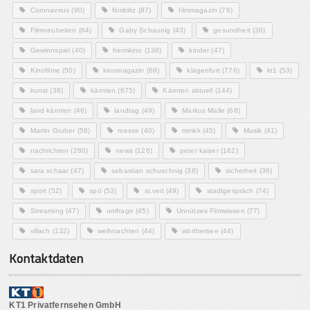
Coronavirus
(90)
filmblitz
(87)
filmmagazin
(76)
Filmneuheiten
(64)
Gaby Schaunig
(43)
gesundheit
(36)
Gewinnspiel
(40)
heimkino
(138)
kinder
(47)
Kinofilme
(50)
kinomagazin
(69)
klagenfurt
(776)
kt1
(53)
kunst
(38)
kärnten
(675)
Kärnten aktuell
(144)
land kärnten
(46)
landtag
(49)
Markus Malle
(68)
Martin Gruber
(58)
messe
(40)
mmkk
(45)
Musik
(41)
nachrichten
(280)
news
(126)
peter kaiser
(162)
sara schaar
(47)
sebastian schuschnig
(38)
sicherheit
(36)
sport
(52)
spö
(53)
st.veit
(49)
stadtgespräch
(74)
Streaming
(47)
umfrage
(45)
Unnützes Filmwissen
(77)
villach
(132)
weihnachten
(44)
wörthersee
(44)
Kontaktdaten
KT1 Privatfernsehen GmbH