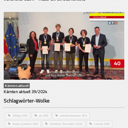
Kärnten.aktuell
Kärnten aktuell 39/2024
Schlagwörter-Wolke
180ga
(45)
ak
(48)
arbeiterkammer
(47)
beate prettner
(38)
Christian Scheider
(124)
corona
(69)