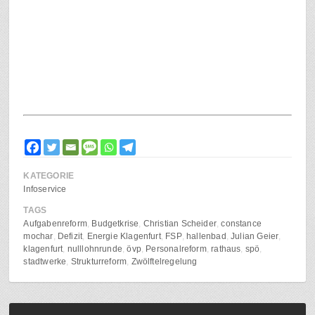
KATEGORIE
Infoservice
TAGS
Aufgabenreform
Budgetkrise
Christian Scheider
constance
mochar
Defizit
Energie Klagenfurt
FSP
hallenbad
Julian Geier
klagenfurt
nulllohnrunde
övp
Personalreform
rathaus
spö
stadtwerke
Strukturreform
Zwölftelregelung