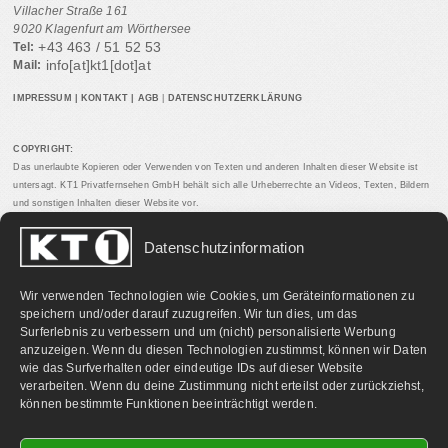
Villacher Straße 161
9020 Klagenfurt am Wörthersee
+43 463 / 51 52 53
Tel:
info[at]kt1[dot]at
Mail:
IMPRESSUM
|
KONTAKT
|
AGB
|
DATENSCHUTZERKLÄRUNG
COPYRIGHT:
Das unerlaubte Kopieren oder Verwenden von Texten und anderen Inhalten dieser Website ist
untersagt. KT1 Privatfernsehen GmbH behält sich alle Urheberrechte an Videos, Texten, Bildern
und sonstigen Inhalten dieser Website vor.
Datenschutzinformation
PARTNERLINKS:
Wir verwenden Technologien wie Cookies, um Geräteinformationen zu
speichern und/oder darauf zuzugreifen. Wir tun dies, um das
Surferlebnis zu verbessern und um (nicht) personalisierte Werbung
anzuzeigen. Wenn du diesen Technologien zustimmst, können wir Daten
wie das Surfverhalten oder eindeutige IDs auf dieser Website
verarbeiten. Wenn du deine Zustimmung nicht erteilst oder zurückziehst,
können bestimmte Funktionen beeinträchtigt werden.