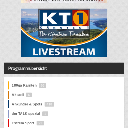
Programmübersicht
180ga Kärnten
68
Aktuell
6
Ankünder & Spots
418
der TALK spezial
1
Extrem Sport
21