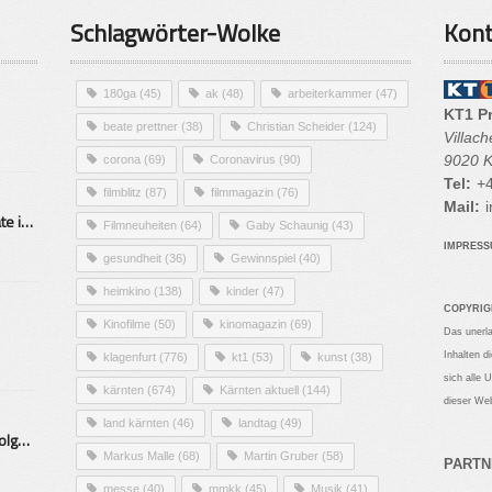
Schlagwörter-Wolke
Kont
180ga
(45)
ak
(48)
arbeiterkammer
(47)
KT1 P
beate prettner
(38)
Christian Scheider
(124)
Villac
9020 K
corona
(69)
Coronavirus
(90)
Tel:
+4
filmblitz
(87)
filmmagazin
(76)
Mail:
i
Alarmierende Selbstmordrate in Kärnten
Filmneuheiten
(64)
Gaby Schaunig
(43)
IMPRES
gesundheit
(36)
Gewinnspiel
(40)
heimkino
(138)
kinder
(47)
COPYRIG
Kinofilme
(50)
kinomagazin
(69)
Das unerl
Inhalten d
klagenfurt
(776)
kt1
(53)
kunst
(38)
sich alle 
kärnten
(674)
Kärnten aktuell
(144)
dieser Web
land kärnten
(46)
landtag
(49)
Mittelstand – Fit fürs Land Folge 9- Konditor
Markus Malle
(68)
Martin Gruber
(58)
PARTN
messe
(40)
mmkk
(45)
Musik
(41)