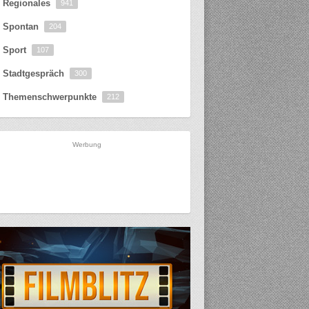
Regionales
941
Spontan
204
Sport
107
Stadtgespräch
300
Themenschwerpunkte
212
Werbung