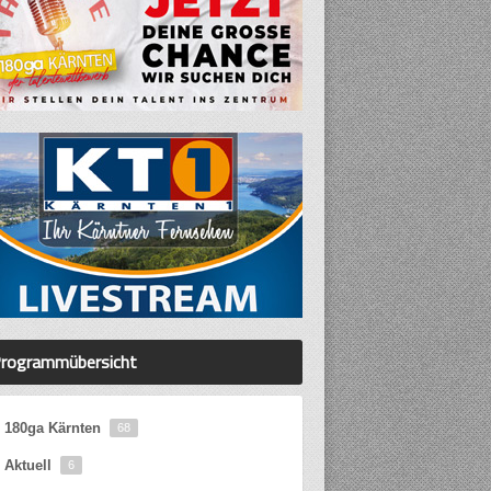
rogrammübersicht
180ga Kärnten
68
Aktuell
6