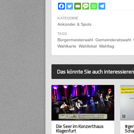
KATEGORIE
Ankünder & Spots
TAGS
Bürgermeisterwahl
Gemeinderatswahl
Wahlkarte
Wahllokal
Wahltag
Das könnte Sie auch interessieren
Die Seer im Konzerthaus
#gem
Klagenfurt
Scha