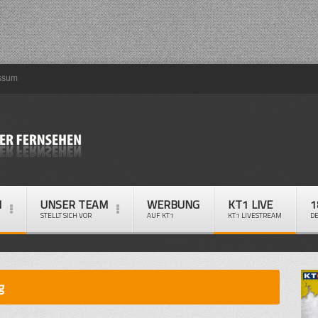
ssum
M
UNSER TEAM
WERBUNG
KT1 LIVE
1
STELLT SICH VOR
AUF KT1
KT1 LIVESTREAM
D
g