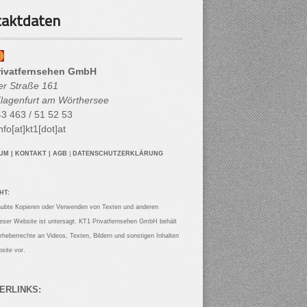
aktdaten
rivatfernsehen GmbH
her Straße 161
lagenfurt am Wörthersee
3 463 / 51 52 53
nfo[at]kt1[dot]at
SUM
|
KONTAKT
|
AGB
|
DATENSCHUTZERKLÄRUNG
HT:
aubte Kopieren oder Verwenden von Texten und anderen
ieser Website ist untersagt. KT1 Privatfernsehen GmbH behält
Urheberrechte an Videos, Texten, Bildern und sonstigen Inhalten
site vor.
ERLINKS: