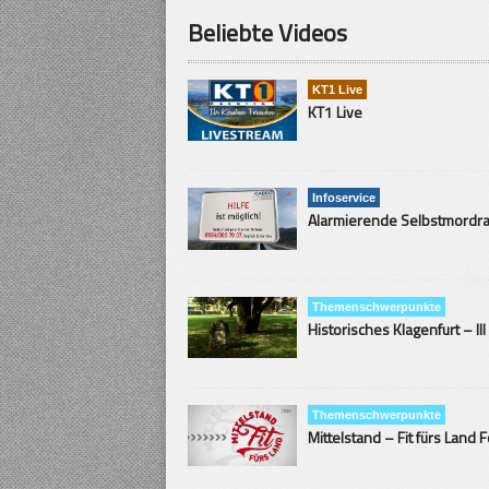
Beliebte Videos
KT1 Live
KT1 Live
Infoservice
Themenschwerpunkte
Historisches Klagenfurt – III
Themenschwerpunkte