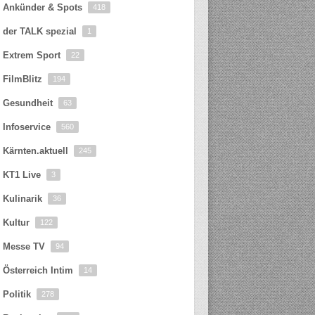
Ankünder & Spots
418
der TALK spezial
1
Extrem Sport
22
FilmBlitz
194
Gesundheit
63
Infoservice
560
Kärnten.aktuell
245
KT1 Live
3
Kulinarik
36
Kultur
122
Messe TV
94
Österreich Intim
14
Politik
278