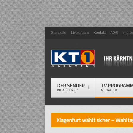
Startseite
Livestream
Kontakt
AGB
Impre
DER SENDER
TV PROGRAM
INFOS ÜBER KT1
MEDIATHEK
Klagenfurt wählt sicher – Wahlta