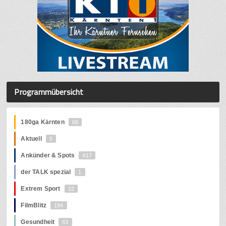
Programmübersicht
180ga Kärnten
68
Aktuell
5
Ankünder & Spots
417
der TALK spezial
1
Extrem Sport
22
FilmBlitz
194
Gesundheit
63