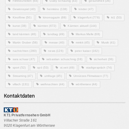
Filmneuheiten
(64)
Gaby Schaunig
(43)
gesundheit
(36)
Gewinnspiel
(40)
heimkino
(138)
kinder
(47)
Kinofilme
(50)
kinomagazin
(69)
klagenfurt
(776)
kt1
(53)
kunst
(38)
kärnten
(672)
Kärnten aktuell
(144)
land kärnten
(46)
landtag
(49)
Markus Malle
(68)
Martin Gruber
(58)
messe
(40)
mmkk
(45)
Musik
(41)
nachrichten
(280)
news
(126)
peter kaiser
(162)
sara schaar
(47)
sebastian schuschnig
(38)
sicherheit
(36)
sport
(52)
spö
(53)
st.veit
(49)
stadtgespräch
(74)
Streaming
(47)
umfrage
(45)
Unnützes Filmwissen
(77)
villach
(131)
weihnachten
(44)
wörthersee
(44)
Kontaktdaten
KT1 Privatfernsehen GmbH
Villacher Straße 161
9020 Klagenfurt am Wörthersee