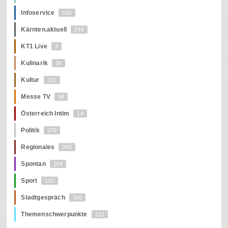
Infoservice
560
Kärnten.aktuell
245
KT1 Live
3
Kulinarik
36
Kultur
121
Messe TV
94
Österreich Intim
14
Politik
278
Regionales
940
Spontan
204
Sport
107
Stadtgespräch
300
Themenschwerpunkte
212