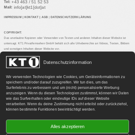
+43 463 / 51 52 53
Tel:
info[at]kt1[dot]at
Mail:
IMPRESSUM
|
KONTAKT
|
AGB
|
DATENSCHUTZERKLÄRUNG
COPYRIGHT:
Das unerlaubte Kopieren oder Verwenden von Texten und anderen Inhalten dieser Website ist
untersagt. KT1 Privatfernsehen GmbH behält sich alle Urheberrechte an Videos, Texten, Bildern
und sonstigen Inhalten dieser Website vor.
Datenschutzinformation
PARTNERLINKS:
Wir verwenden Technologien wie Cookies, um Geräteinformationen zu
speichern und/oder darauf zuzugreifen. Wir tun dies, um das
Surferlebnis zu verbessern und um (nicht) personalisierte Werbung
anzuzeigen. Wenn du diesen Technologien zustimmst, können wir Daten
wie das Surfverhalten oder eindeutige IDs auf dieser Website
verarbeiten. Wenn du deine Zustimmung nicht erteilst oder zurückziehst,
können bestimmte Funktionen beeinträchtigt werden.
Alles akzeptieren