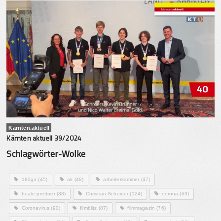
Kärnten.aktuell
Kärnten aktuell 39/2024
Schlagwörter-Wolke
180ga
(45)
ak
(48)
arbeiterkammer
(47)
beate prettner
(38)
Christian Scheider
(124)
corona
(69)
Coronavirus
(90)
filmblitz
(87)
filmmagazin
(76)