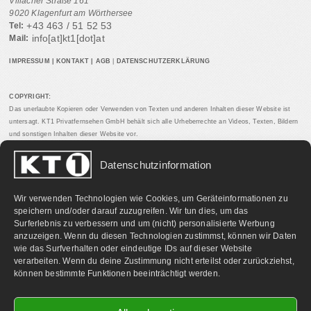
Villacher Straße 161
9020 Klagenfurt am Wörthersee
+43 463 / 51 52 53
Tel:
info[at]kt1[dot]at
Mail:
IMPRESSUM
|
KONTAKT
|
AGB
|
DATENSCHUTZERKLÄRUNG
COPYRIGHT:
Das unerlaubte Kopieren oder Verwenden von Texten und anderen Inhalten dieser Website ist
untersagt. KT1 Privatfernsehen GmbH behält sich alle Urheberrechte an Videos, Texten, Bildern
und sonstigen Inhalten dieser Website vor.
Datenschutzinformation
PARTNERLINKS:
Wir verwenden Technologien wie Cookies, um Geräteinformationen zu
speichern und/oder darauf zuzugreifen. Wir tun dies, um das
Surferlebnis zu verbessern und um (nicht) personalisierte Werbung
anzuzeigen. Wenn du diesen Technologien zustimmst, können wir Daten
wie das Surfverhalten oder eindeutige IDs auf dieser Website
verarbeiten. Wenn du deine Zustimmung nicht erteilst oder zurückziehst,
können bestimmte Funktionen beeinträchtigt werden.