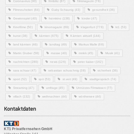
Coronavirus
(90)
filmblitz
(87)
filmmagazin
(76)
Filmneuheiten
(64)
Gaby Schaunig
(43)
gesundheit
(36)
Gewinnspiel
(40)
heimkino
(138)
kinder
(47)
Kinofilme
(50)
kinomagazin
(69)
klagenfurt
(776)
kt1
(53)
kunst
(38)
kärnten
(675)
Kärnten aktuell
(144)
land kärnten
(46)
landtag
(49)
Markus Malle
(68)
Martin Gruber
(58)
messe
(40)
mmkk
(45)
Musik
(41)
nachrichten
(280)
news
(126)
peter kaiser
(162)
sara schaar
(47)
sebastian schuschnig
(38)
sicherheit
(36)
sport
(52)
spö
(53)
st.veit
(49)
stadtgespräch
(74)
Streaming
(47)
umfrage
(45)
Unnützes Filmwissen
(77)
villach
(132)
weihnachten
(44)
wörthersee
(44)
Kontaktdaten
KT1 Privatfernsehen GmbH