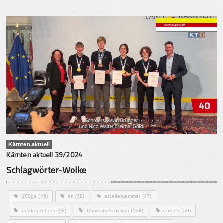
Kärnten.aktuell
Kärnten aktuell 39/2024
Schlagwörter-Wolke
180ga
(45)
ak
(48)
arbeiterkammer
(47)
beate prettner
(38)
Christian Scheider
(124)
corona
(69)