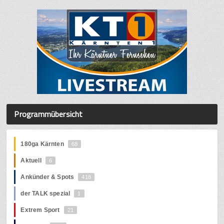
Programmübersicht
180ga Kärnten
68
Aktuell
6
Ankünder & Spots
418
der TALK spezial
1
Extrem Sport
21