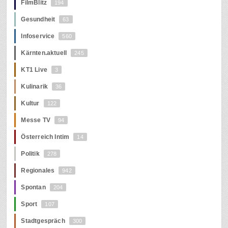
FilmBlitz
194
Gesundheit
63
Infoservice
560
Kärnten.aktuell
245
KT1 Live
3
Kulinarik
36
Kultur
122
Messe TV
94
Österreich Intim
14
Politik
278
Regionales
942
Spontan
204
Sport
107
Stadtgespräch
300