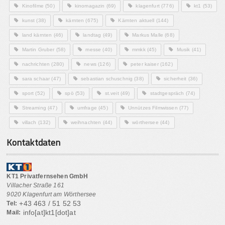
Kinofilme
(50)
kinomagazin
(69)
klagenfurt
(776)
kt1
(53)
kunst
(38)
kärnten
(675)
Kärnten aktuell
(144)
land kärnten
(46)
landtag
(49)
Markus Malle
(68)
Martin Gruber
(58)
messe
(40)
mmkk
(45)
Musik
(41)
nachrichten
(280)
news
(126)
peter kaiser
(162)
sara schaar
(47)
sebastian schuschnig
(38)
sicherheit
(36)
sport
(52)
spö
(53)
st.veit
(49)
stadtgespräch
(74)
Streaming
(47)
umfrage
(45)
Unnützes Filmwissen
(77)
villach
(132)
weihnachten
(44)
wörthersee
(44)
Kontaktdaten
KT1 Privatfernsehen GmbH
Villacher Straße 161
9020 Klagenfurt am Wörthersee
+43 463 / 51 52 53
Tel:
info[at]kt1[dot]at
Mail: