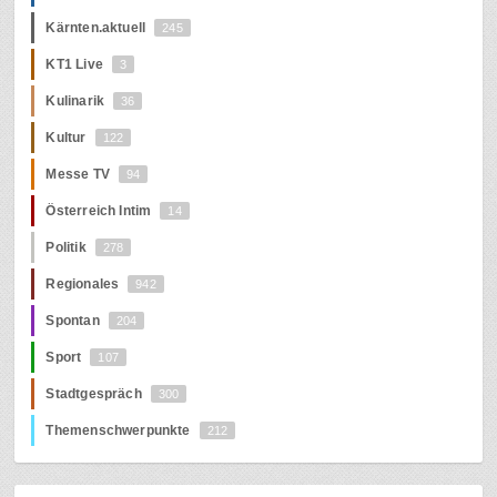
Kärnten.aktuell
245
KT1 Live
3
Kulinarik
36
Kultur
122
Messe TV
94
Österreich Intim
14
Politik
278
Regionales
942
Spontan
204
Sport
107
Stadtgespräch
300
Themenschwerpunkte
212