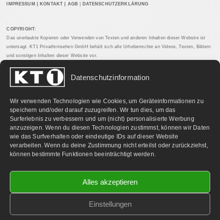
IMPRESSUM
|
KONTAKT
|
AGB
|
DATENSCHUTZERKLÄRUNG
COPYRIGHT:
Das unerlaubte Kopieren oder Verwenden von Texten und anderen Inhalten dieser Website ist
untersagt. KT1 Privatfernsehen GmbH behält sich alle Urheberrechte an Videos, Texten, Bildern
und sonstigen Inhalten dieser Website vor.
Datenschutzinformation
PARTNERLINKS:
Wir verwenden Technologien wie Cookies, um Geräteinformationen zu
speichern und/oder darauf zuzugreifen. Wir tun dies, um das
Surferlebnis zu verbessern und um (nicht) personalisierte Werbung
anzuzeigen. Wenn du diesen Technologien zustimmst, können wir Daten
wie das Surfverhalten oder eindeutige IDs auf dieser Website
verarbeiten. Wenn du deine Zustimmung nicht erteilst oder zurückziehst,
können bestimmte Funktionen beeinträchtigt werden.
Alles akzeptieren
Einstellungen
©
2026 KT1 Privatfernsehen - Alle Rechte vorbehalten.
Homepage & Webbetreuung DF-Media.at