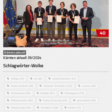
Kärnten.aktuell
Kärnten aktuell 39/2024
Schlagwörter-Wolke
180ga
(45)
ak
(48)
arbeiterkammer
(47)
beate prettner
(38)
Christian Scheider
(124)
corona
(69)
Coronavirus
(90)
filmblitz
(87)
filmmagazin
(76)
Filmneuheiten
(64)
Gaby Schaunig
(43)
gesundheit
(36)
Gewinnspiel
(40)
heimkino
(138)
kinder
(47)