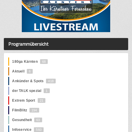
Programmübersicht
180ga Kärnten
68
Aktuell
6
Ankünder & Spots
418
der TALK spezial
1
Extrem Sport
21
FilmBlitz
194
Gesundheit
63
Infoservice
560