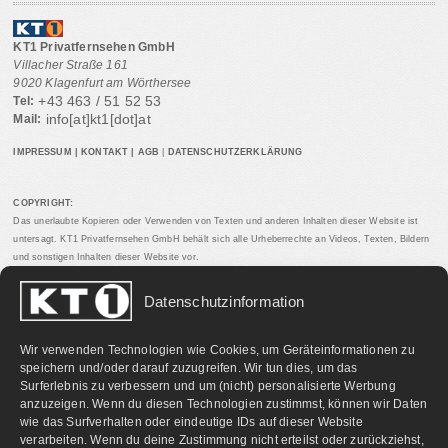
KT1 Privatfernsehen GmbH
Villacher Straße 161
9020 Klagenfurt am Wörthersee
+43 463 / 51 52 53
Tel:
info[at]kt1[dot]at
Mail:
IMPRESSUM
|
KONTAKT
|
AGB
|
DATENSCHUTZERKLÄRUNG
COPYRIGHT:
Das unerlaubte Kopieren oder Verwenden von Texten und anderen Inhalten dieser Website ist
untersagt. KT1 Privatfernsehen GmbH behält sich alle Urheberrechte an Videos, Texten, Bildern
und sonstigen Inhalten dieser Website vor.
Datenschutzinformation
PARTNERLINKS:
Wir verwenden Technologien wie Cookies, um Geräteinformationen zu
speichern und/oder darauf zuzugreifen. Wir tun dies, um das
Surferlebnis zu verbessern und um (nicht) personalisierte Werbung
anzuzeigen. Wenn du diesen Technologien zustimmst, können wir Daten
wie das Surfverhalten oder eindeutige IDs auf dieser Website
verarbeiten. Wenn du deine Zustimmung nicht erteilst oder zurückziehst,