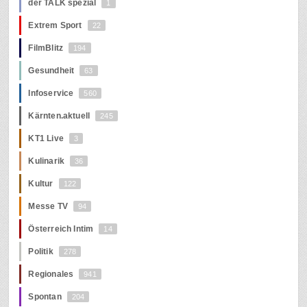
der TALK spezial
1
Extrem Sport
22
FilmBlitz
194
Gesundheit
63
Infoservice
560
Kärnten.aktuell
245
KT1 Live
3
Kulinarik
36
Kultur
122
Messe TV
94
Österreich Intim
14
Politik
278
Regionales
941
Spontan
204