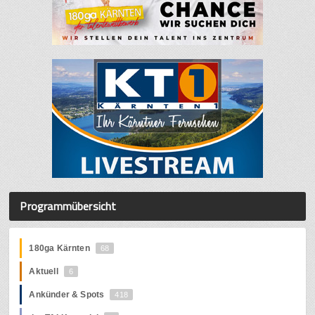
Programmübersicht
180ga Kärnten
68
Aktuell
6
Ankünder & Spots
418