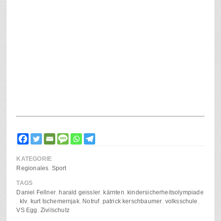
KATEGORIE
Regionales
Sport
TAGS
Daniel Fellner
harald geissler
kärnten
kindersicherheitsolympiade
klv
kurt tschemernjak
Notruf
patrick kerschbaumer
volksschule
VS Egg
Zivilschutz