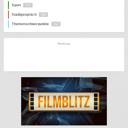
Sport
107
Stadtgespräch
300
Themenschwerpunkte
212
Werbung