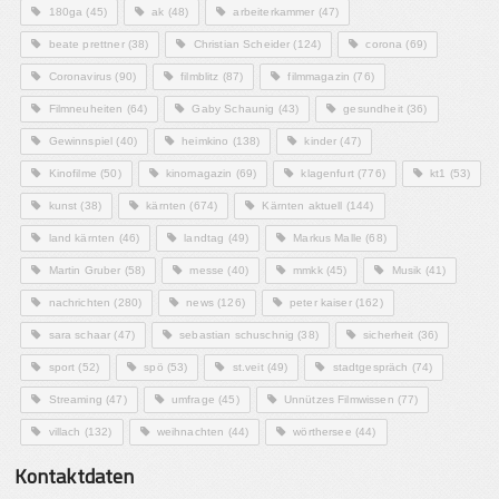
180ga
(45)
ak
(48)
arbeiterkammer
(47)
beate prettner
(38)
Christian Scheider
(124)
corona
(69)
Coronavirus
(90)
filmblitz
(87)
filmmagazin
(76)
Filmneuheiten
(64)
Gaby Schaunig
(43)
gesundheit
(36)
Gewinnspiel
(40)
heimkino
(138)
kinder
(47)
Kinofilme
(50)
kinomagazin
(69)
klagenfurt
(776)
kt1
(53)
kunst
(38)
kärnten
(674)
Kärnten aktuell
(144)
land kärnten
(46)
landtag
(49)
Markus Malle
(68)
Martin Gruber
(58)
messe
(40)
mmkk
(45)
Musik
(41)
nachrichten
(280)
news
(126)
peter kaiser
(162)
sara schaar
(47)
sebastian schuschnig
(38)
sicherheit
(36)
sport
(52)
spö
(53)
st.veit
(49)
stadtgespräch
(74)
Streaming
(47)
umfrage
(45)
Unnützes Filmwissen
(77)
villach
(132)
weihnachten
(44)
wörthersee
(44)
Kontaktdaten