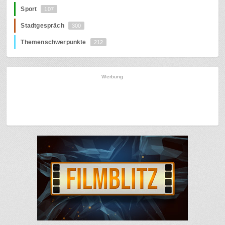
Sport
107
Stadtgespräch
300
Themenschwerpunkte
212
Werbung