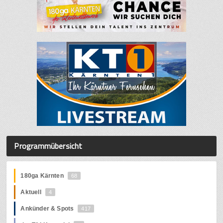
Programmübersicht
180ga Kärnten
68
Aktuell
4
Ankünder & Spots
417