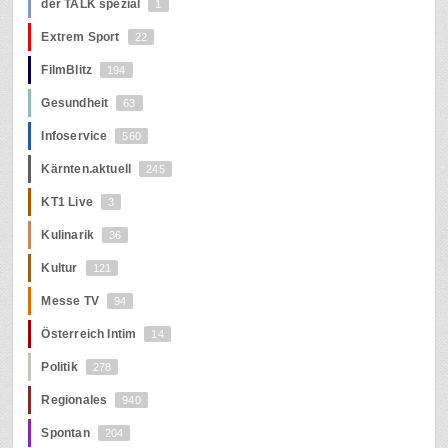
der TALK spezial
1
Extrem Sport
22
FilmBlitz
194
Gesundheit
63
Infoservice
560
Kärnten.aktuell
245
KT1 Live
3
Kulinarik
36
Kultur
121
Messe TV
94
Österreich Intim
14
Politik
278
Regionales
940
Spontan
204