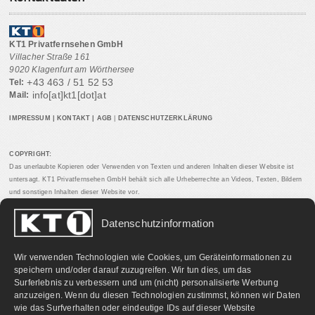
KT1 Privatfernsehen GmbH
Villacher Straße 161
9020 Klagenfurt am Wörthersee
+43 463 / 51 52 53
Tel:
info[at]kt1[dot]at
Mail:
IMPRESSUM
|
KONTAKT
|
AGB
|
DATENSCHUTZERKLÄRUNG
COPYRIGHT:
Das unerlaubte Kopieren oder Verwenden von Texten und anderen Inhalten dieser Website ist
untersagt. KT1 Privatfernsehen GmbH behält sich alle Urheberrechte an Videos, Texten, Bildern
und sonstigen Inhalten dieser Website vor.
Datenschutzinformation
PARTNERLINKS:
Wir verwenden Technologien wie Cookies, um Geräteinformationen zu
speichern und/oder darauf zuzugreifen. Wir tun dies, um das
Surferlebnis zu verbessern und um (nicht) personalisierte Werbung
anzuzeigen. Wenn du diesen Technologien zustimmst, können wir Daten
wie das Surfverhalten oder eindeutige IDs auf dieser Website