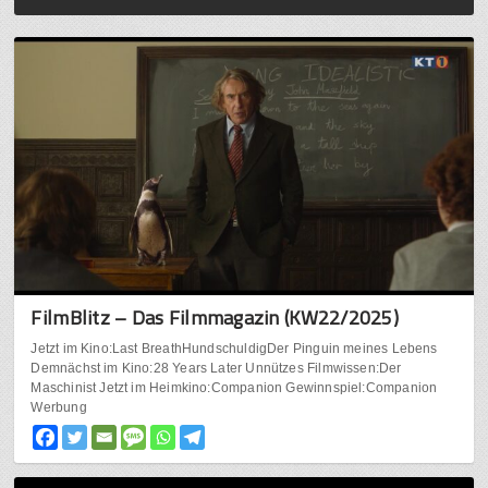
FilmBlitz – Das Filmmagazin (KW22/2025)
Jetzt im Kino:Last BreathHundschuldigDer Pinguin meines Lebens
Demnächst im Kino:28 Years Later Unnützes Filmwissen:Der
Maschinist Jetzt im Heimkino:Companion Gewinnspiel:Companion
Werbung