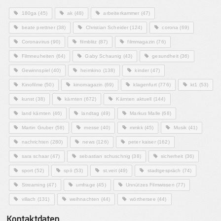
180ga
(45)
ak
(48)
arbeiterkammer
(47)
beate prettner
(38)
Christian Scheider
(124)
corona
(69)
Coronavirus
(90)
filmblitz
(87)
filmmagazin
(76)
Filmneuheiten
(64)
Gaby Schaunig
(43)
gesundheit
(36)
Gewinnspiel
(40)
heimkino
(138)
kinder
(47)
Kinofilme
(50)
kinomagazin
(69)
klagenfurt
(776)
kt1
(53)
kunst
(38)
kärnten
(672)
Kärnten aktuell
(144)
land kärnten
(46)
landtag
(49)
Markus Malle
(68)
Martin Gruber
(58)
messe
(40)
mmkk
(45)
Musik
(41)
nachrichten
(280)
news
(126)
peter kaiser
(162)
sara schaar
(47)
sebastian schuschnig
(38)
sicherheit
(36)
sport
(52)
spö
(53)
st.veit
(49)
stadtgespräch
(74)
Streaming
(47)
umfrage
(45)
Unnützes Filmwissen
(77)
villach
(131)
weihnachten
(44)
wörthersee
(44)
Kontaktdaten