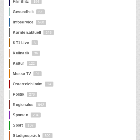
FilmBlitz
194
Gesundheit
63
Infoservice
560
Kärnten.aktuell
245
KT1 Live
3
Kulinarik
36
Kultur
122
Messe TV
94
Österreich Intim
14
Politik
278
Regionales
942
Spontan
204
Sport
107
Stadtgespräch
300