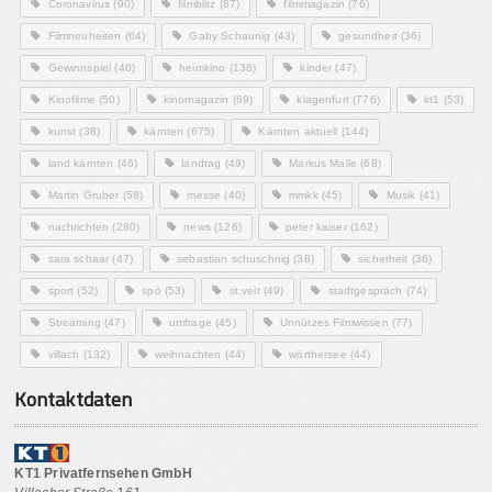
Coronavirus
(90)
filmblitz
(87)
filmmagazin
(76)
Filmneuheiten
(64)
Gaby Schaunig
(43)
gesundheit
(36)
Gewinnspiel
(40)
heimkino
(138)
kinder
(47)
Kinofilme
(50)
kinomagazin
(69)
klagenfurt
(776)
kt1
(53)
kunst
(38)
kärnten
(675)
Kärnten aktuell
(144)
land kärnten
(46)
landtag
(49)
Markus Malle
(68)
Martin Gruber
(58)
messe
(40)
mmkk
(45)
Musik
(41)
nachrichten
(280)
news
(126)
peter kaiser
(162)
sara schaar
(47)
sebastian schuschnig
(38)
sicherheit
(36)
sport
(52)
spö
(53)
st.veit
(49)
stadtgespräch
(74)
Streaming
(47)
umfrage
(45)
Unnützes Filmwissen
(77)
villach
(132)
weihnachten
(44)
wörthersee
(44)
Kontaktdaten
KT1 Privatfernsehen GmbH