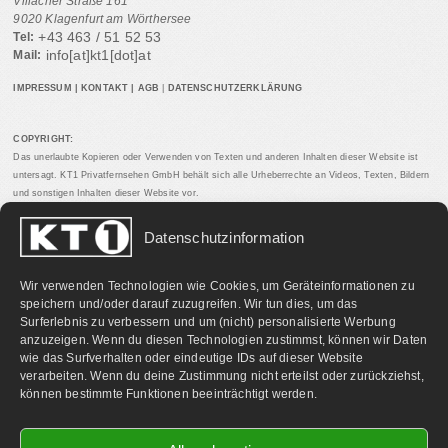
Villacher Straße 161
9020 Klagenfurt am Wörthersee
+43 463 / 51 52 53
Tel:
info[at]kt1[dot]at
Mail:
IMPRESSUM
|
KONTAKT
|
AGB
|
DATENSCHUTZERKLÄRUNG
COPYRIGHT:
Das unerlaubte Kopieren oder Verwenden von Texten und anderen Inhalten dieser Website ist
untersagt. KT1 Privatfernsehen GmbH behält sich alle Urheberrechte an Videos, Texten, Bildern
und sonstigen Inhalten dieser Website vor.
Datenschutzinformation
PARTNERLINKS:
Wir verwenden Technologien wie Cookies, um Geräteinformationen zu
speichern und/oder darauf zuzugreifen. Wir tun dies, um das
Surferlebnis zu verbessern und um (nicht) personalisierte Werbung
anzuzeigen. Wenn du diesen Technologien zustimmst, können wir Daten
wie das Surfverhalten oder eindeutige IDs auf dieser Website
verarbeiten. Wenn du deine Zustimmung nicht erteilst oder zurückziehst,
können bestimmte Funktionen beeinträchtigt werden.