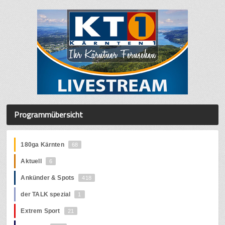
Programmübersicht
180ga Kärnten
68
Aktuell
6
Ankünder & Spots
418
der TALK spezial
1
Extrem Sport
21