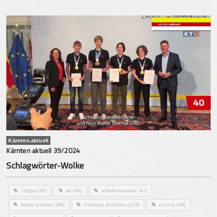
Kärnten.aktuell
Kärnten aktuell 39/2024
Schlagwörter-Wolke
180ga
(45)
ak
(48)
arbeiterkammer
(47)
beate prettner
(38)
Christian Scheider
(124)
corona
(69)