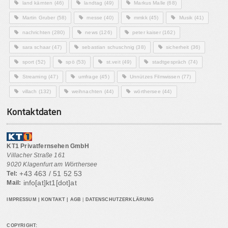
land kärnten
(46)
landtag
(49)
Markus Malle
(68)
Martin Gruber
(58)
messe
(40)
mmkk
(45)
Musik
(41)
nachrichten
(280)
news
(126)
peter kaiser
(162)
sara schaar
(47)
sebastian schuschnig
(38)
sicherheit
(36)
sport
(52)
spö
(53)
st.veit
(49)
stadtgespräch
(74)
Streaming
(47)
umfrage
(45)
Unnützes Filmwissen
(77)
villach
(132)
weihnachten
(44)
wörthersee
(44)
Kontaktdaten
KT1 Privatfernsehen GmbH
Villacher Straße 161
9020 Klagenfurt am Wörthersee
+43 463 / 51 52 53
Tel:
info[at]kt1[dot]at
Mail:
IMPRESSUM
|
KONTAKT
|
AGB
|
DATENSCHUTZERKLÄRUNG
COPYRIGHT: