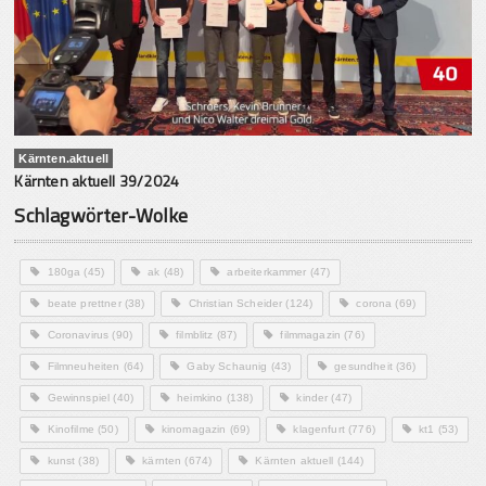
Kärnten.aktuell
Kärnten aktuell 39/2024
Schlagwörter-Wolke
180ga
(45)
ak
(48)
arbeiterkammer
(47)
beate prettner
(38)
Christian Scheider
(124)
corona
(69)
Coronavirus
(90)
filmblitz
(87)
filmmagazin
(76)
Filmneuheiten
(64)
Gaby Schaunig
(43)
gesundheit
(36)
Gewinnspiel
(40)
heimkino
(138)
kinder
(47)
Kinofilme
(50)
kinomagazin
(69)
klagenfurt
(776)
kt1
(53)
kunst
(38)
kärnten
(674)
Kärnten aktuell
(144)