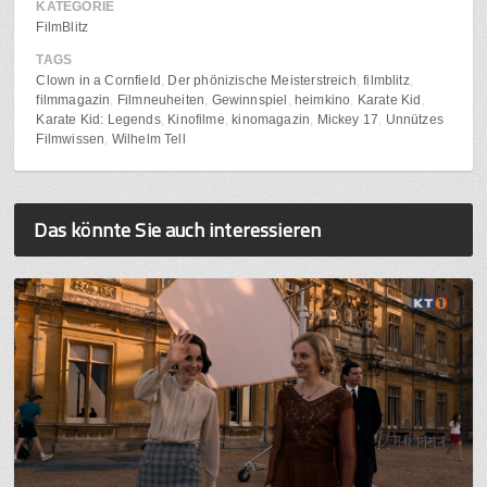
KATEGORIE
FilmBlitz
TAGS
Clown in a Cornfield
Der phönizische Meisterstreich
filmblitz
filmmagazin
Filmneuheiten
Gewinnspiel
heimkino
Karate Kid
Karate Kid: Legends
Kinofilme
kinomagazin
Mickey 17
Unnützes
Filmwissen
Wilhelm Tell
Das könnte Sie auch interessieren