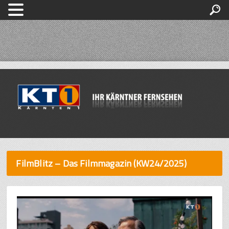
FilmBlitz – Das Filmmagazin (KW24/2025)