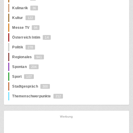
Kulinarik
36
Kultur
122
Messe TV
94
Österreich Intim
14
Politik
278
Regionales
941
Spontan
204
Sport
107
Stadtgespräch
300
Themenschwerpunkte
212
Werbung