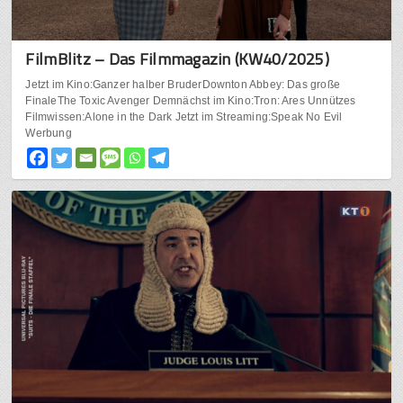
FilmBlitz – Das Filmmagazin (KW40/2025)
Jetzt im Kino:Ganzer halber BruderDownton Abbey: Das große
FinaleThe Toxic Avenger Demnächst im Kino:Tron: Ares Unnützes
Filmwissen:Alone in the Dark Jetzt im Streaming:Speak No Evil
Werbung