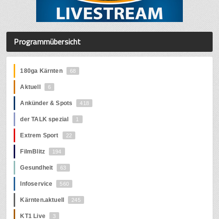
Programmübersicht
180ga Kärnten
68
Aktuell
6
Ankünder & Spots
418
der TALK spezial
1
Extrem Sport
22
FilmBlitz
194
Gesundheit
63
Infoservice
560
Kärnten.aktuell
245
KT1 Live
3