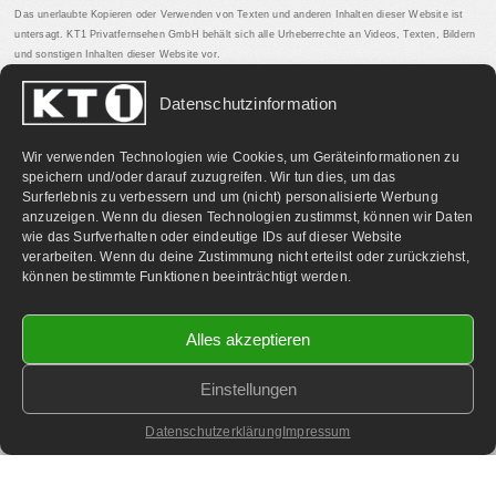
Das unerlaubte Kopieren oder Verwenden von Texten und anderen Inhalten dieser Website ist
untersagt. KT1 Privatfernsehen GmbH behält sich alle Urheberrechte an Videos, Texten, Bildern
und sonstigen Inhalten dieser Website vor.
Datenschutzinformation
PARTNERLINKS:
Wir verwenden Technologien wie Cookies, um Geräteinformationen zu
speichern und/oder darauf zuzugreifen. Wir tun dies, um das
Surferlebnis zu verbessern und um (nicht) personalisierte Werbung
anzuzeigen. Wenn du diesen Technologien zustimmst, können wir Daten
wie das Surfverhalten oder eindeutige IDs auf dieser Website
verarbeiten. Wenn du deine Zustimmung nicht erteilst oder zurückziehst,
können bestimmte Funktionen beeinträchtigt werden.
Alles akzeptieren
Einstellungen
©
2026 KT1 Privatfernsehen - Alle Rechte vorbehalten.
Homepage & Webbetreuung DF-Media.at
Datenschutzerklärung
Impressum