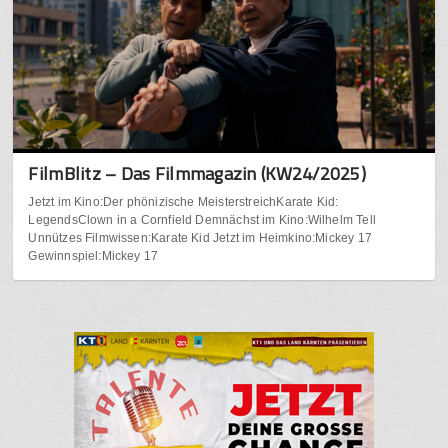
FilmBlitz – Das Filmmagazin (KW24/2025)
Jetzt im Kino:Der phönizische MeisterstreichKarate Kid:
LegendsClown in a Cornfield Demnächst im Kino:Wilhelm Tell
Unnützes Filmwissen:Karate Kid Jetzt im Heimkino:Mickey 17
Gewinnspiel:Mickey 17