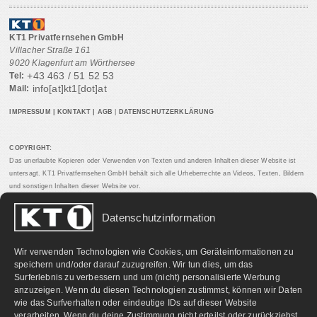
KT1 Privatfernsehen GmbH
Villacher Straße 161
9020 Klagenfurt am Wörthersee
+43 463 / 51 52 53
Tel:
info[at]kt1[dot]at
Mail:
IMPRESSUM
|
KONTAKT
|
AGB
|
DATENSCHUTZERKLÄRUNG
COPYRIGHT:
Das unerlaubte Kopieren oder Verwenden von Texten und anderen Inhalten dieser Website ist
untersagt. KT1 Privatfernsehen GmbH behält sich alle Urheberrechte an Videos, Texten, Bildern
und sonstigen Inhalten dieser Website vor.
Datenschutzinformation
PARTNERLINKS:
Wir verwenden Technologien wie Cookies, um Geräteinformationen zu
speichern und/oder darauf zuzugreifen. Wir tun dies, um das
Surferlebnis zu verbessern und um (nicht) personalisierte Werbung
anzuzeigen. Wenn du diesen Technologien zustimmst, können wir Daten
wie das Surfverhalten oder eindeutige IDs auf dieser Website
verarbeiten. Wenn du deine Zustimmung nicht erteilst oder zurückziehst,