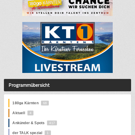
Programmübersicht
180ga Kärnten
68
Aktuell
4
Ankünder & Spots
417
der TALK spezial
1