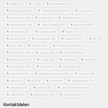
180ga
(45)
ak
(48)
arbeiterkammer
(47)
beate prettner
(38)
Christian Scheider
(124)
corona
(69)
Coronavirus
(90)
filmblitz
(87)
filmmagazin
(76)
Filmneuheiten
(64)
Gaby Schaunig
(43)
gesundheit
(36)
Gewinnspiel
(40)
heimkino
(138)
kinder
(47)
Kinofilme
(50)
kinomagazin
(69)
klagenfurt
(776)
kt1
(53)
kunst
(38)
kärnten
(672)
Kärnten aktuell
(144)
land kärnten
(46)
landtag
(49)
Markus Malle
(68)
Martin Gruber
(58)
messe
(40)
mmkk
(45)
Musik
(41)
nachrichten
(280)
news
(126)
peter kaiser
(162)
sara schaar
(47)
sebastian schuschnig
(38)
sicherheit
(36)
sport
(52)
spö
(53)
st.veit
(49)
stadtgespräch
(74)
Streaming
(47)
umfrage
(45)
Unnützes Filmwissen
(77)
villach
(131)
weihnachten
(44)
wörthersee
(44)
Kontaktdaten