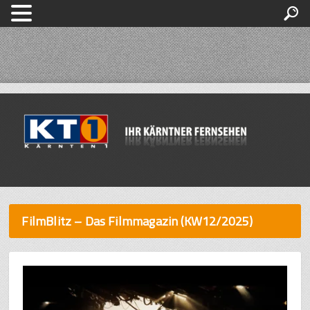
FilmBlitz – Das Filmmagazin (KW12/2025)