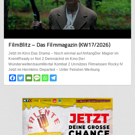
FilmBlitz – Das Filmmagazin (KW17/2026)
Jetzt im Kino:Das Drama – Noch einmal auf AnfangDer Magier im
KremlReady or Not 2 Demnächst im Kino:Der
WunderweltenbaumMortal Kombat 2 Unnützes Filmwissen:Rocky IV
Jetzt im Heimkino:Departed – Unter Feinden Werbung