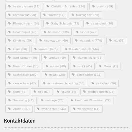
beate prettner
(38)
Christian Scheider
(124)
corona
(69)
Coronavirus
(90)
filmblitz
(87)
filmmagazin
(76)
Filmneuheiten
(64)
Gaby Schaunig
(43)
gesundheit
(36)
Gewinnspiel
(40)
heimkino
(138)
kinder
(47)
Kinofilme
(50)
kinomagazin
(69)
klagenfurt
(776)
kt1
(53)
kunst
(38)
kärnten
(675)
Kärnten aktuell
(144)
land kärnten
(46)
landtag
(49)
Markus Malle
(68)
Martin Gruber
(58)
messe
(40)
mmkk
(45)
Musik
(41)
nachrichten
(280)
news
(126)
peter kaiser
(162)
sara schaar
(47)
sebastian schuschnig
(38)
sicherheit
(36)
sport
(52)
spö
(53)
st.veit
(49)
stadtgespräch
(74)
Streaming
(47)
umfrage
(45)
Unnützes Filmwissen
(77)
villach
(132)
weihnachten
(44)
wörthersee
(44)
Kontaktdaten