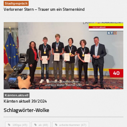
Stadtgespräch
Verlorener Stern – Trauer um ein Sternenkind
Kärnten.aktuell
Kärnten aktuell 39/2024
Schlagwörter-Wolke
180ga
(45)
ak
(48)
arbeiterkammer
(47)