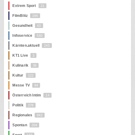
Extrem Sport
21
FilmBlitz
194
Gesundheit
63
Infoservice
560
Kärnten.aktuell
245
KT1 Live
3
Kulinarik
36
Kultur
122
Messe TV
94
Österreich Intim
14
Politik
278
Regionales
942
Spontan
204
Sport
107