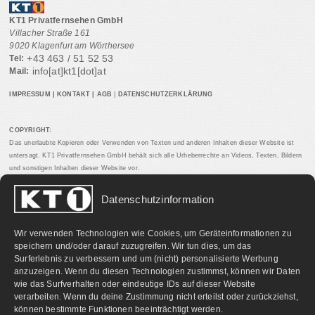
KT1 Privatfernsehen GmbH
Villacher Straße 161
9020 Klagenfurt am Wörthersee
+43 463 / 51 52 53
Tel:
info[at]kt1[dot]at
Mail:
IMPRESSUM
|
KONTAKT
|
AGB
|
DATENSCHUTZERKLÄRUNG
COPYRIGHT:
Das unerlaubte Kopieren oder Verwenden von Texten und anderen Inhalten dieser Website ist
untersagt. KT1 Privatfernsehen GmbH behält sich alle Urheberrechte an Videos, Texten, Bildern
und sonstigen Inhalten dieser Website vor.
Datenschutzinformation
PARTNERLINKS:
Wir verwenden Technologien wie Cookies, um Geräteinformationen zu
speichern und/oder darauf zuzugreifen. Wir tun dies, um das
Surferlebnis zu verbessern und um (nicht) personalisierte Werbung
anzuzeigen. Wenn du diesen Technologien zustimmst, können wir Daten
wie das Surfverhalten oder eindeutige IDs auf dieser Website
verarbeiten. Wenn du deine Zustimmung nicht erteilst oder zurückziehst,
können bestimmte Funktionen beeinträchtigt werden.