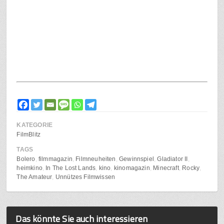
KATEGORIE
FilmBlitz
TAGS
Bolero
filmmagazin
Filmneuheiten
Gewinnspiel
Gladiator II
heimkino
In The Lost Lands
kino
kinomagazin
Minecraft
Rocky
The Amateur
Unnützes Filmwissen
Das könnte Sie auch interessieren