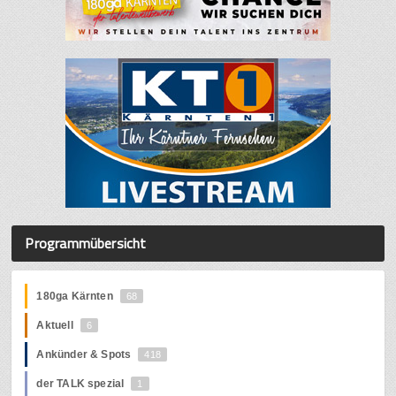
Programmübersicht
180ga Kärnten
68
Aktuell
6
Ankünder & Spots
418
der TALK spezial
1