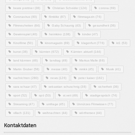
beate prettner
(38)
Christian Scheider
(124)
corona
(69)
Coronavirus
(90)
filmblitz
(87)
filmmagazin
(76)
Filmneuheiten
(64)
Gaby Schaunig
(43)
gesundheit
(36)
Gewinnspiel
(40)
heimkino
(138)
kinder
(47)
Kinofilme
(50)
kinomagazin
(69)
klagenfurt
(776)
kt1
(53)
kunst
(38)
kärnten
(672)
Kärnten aktuell
(144)
land kärnten
(46)
landtag
(49)
Markus Malle
(68)
Martin Gruber
(58)
messe
(40)
mmkk
(45)
Musik
(41)
nachrichten
(280)
news
(126)
peter kaiser
(162)
sara schaar
(47)
sebastian schuschnig
(38)
sicherheit
(36)
sport
(52)
spö
(53)
st.veit
(49)
stadtgespräch
(74)
Streaming
(47)
umfrage
(45)
Unnützes Filmwissen
(77)
villach
(131)
weihnachten
(44)
wörthersee
(44)
Kontaktdaten