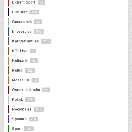
Extrem Sport
22
FilmBlitz
194
Gesundheit
63
Infoservice
560
Kärnten.aktuell
245
KT1 Live
3
Kulinarik
36
Kultur
121
Messe TV
94
Österreich Intim
14
Politik
278
Regionales
940
Spontan
204
Sport
107