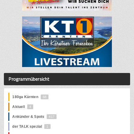
Programmübersicht
180ga Kärnten
68
Aktuell
4
Ankünder & Spots
417
der TALK spezial
1