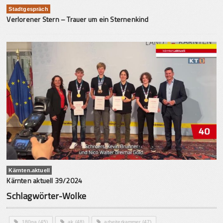
Stadtgespräch
Verlorener Stern – Trauer um ein Sternenkind
Kärnten.aktuell
Kärnten aktuell 39/2024
Schlagwörter-Wolke
180ga
(45)
ak
(48)
arbeiterkammer
(47)