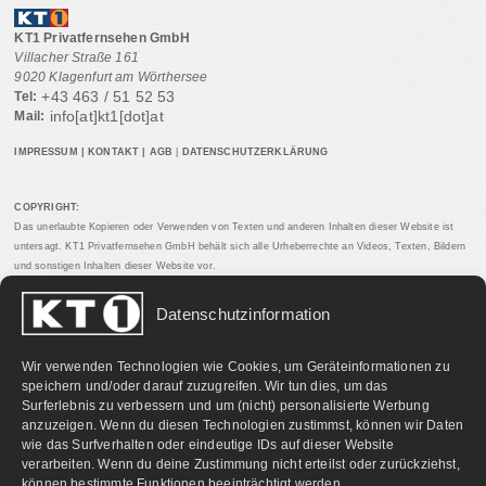
KT1 Privatfernsehen GmbH
Villacher Straße 161
9020 Klagenfurt am Wörthersee
+43 463 / 51 52 53
Tel:
info[at]kt1[dot]at
Mail:
IMPRESSUM
|
KONTAKT
|
AGB
|
DATENSCHUTZERKLÄRUNG
COPYRIGHT:
Das unerlaubte Kopieren oder Verwenden von Texten und anderen Inhalten dieser Website ist
untersagt. KT1 Privatfernsehen GmbH behält sich alle Urheberrechte an Videos, Texten, Bildern
und sonstigen Inhalten dieser Website vor.
Datenschutzinformation
PARTNERLINKS:
Wir verwenden Technologien wie Cookies, um Geräteinformationen zu
speichern und/oder darauf zuzugreifen. Wir tun dies, um das
Surferlebnis zu verbessern und um (nicht) personalisierte Werbung
anzuzeigen. Wenn du diesen Technologien zustimmst, können wir Daten
wie das Surfverhalten oder eindeutige IDs auf dieser Website
verarbeiten. Wenn du deine Zustimmung nicht erteilst oder zurückziehst,
können bestimmte Funktionen beeinträchtigt werden.