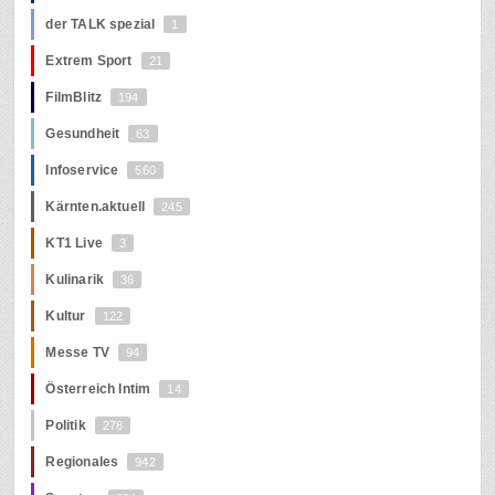
der TALK spezial
1
Extrem Sport
21
FilmBlitz
194
Gesundheit
63
Infoservice
560
Kärnten.aktuell
245
KT1 Live
3
Kulinarik
36
Kultur
122
Messe TV
94
Österreich Intim
14
Politik
278
Regionales
942