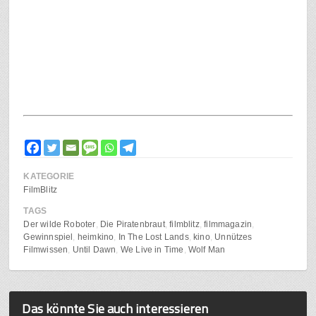
KATEGORIE
FilmBlitz
TAGS
Der wilde Roboter
Die Piratenbraut
filmblitz
filmmagazin
Gewinnspiel
heimkino
In The Lost Lands
kino
Unnützes
Filmwissen
Until Dawn
We Live in Time
Wolf Man
Das könnte Sie auch interessieren