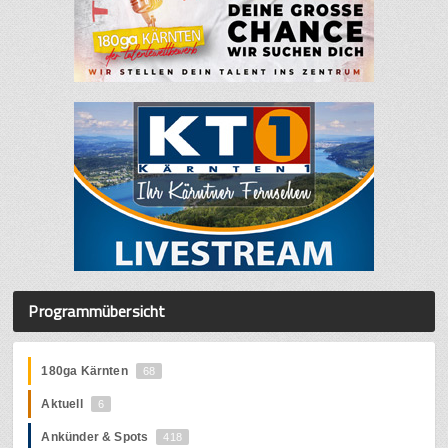
Programmübersicht
180ga Kärnten
68
Aktuell
6
Ankünder & Spots
418