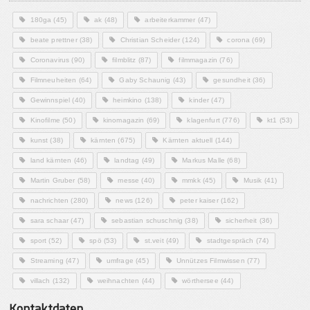
180ga
(45)
ak
(48)
arbeiterkammer
(47)
beate prettner
(38)
Christian Scheider
(124)
corona
(69)
Coronavirus
(90)
filmblitz
(87)
filmmagazin
(76)
Filmneuheiten
(64)
Gaby Schaunig
(43)
gesundheit
(36)
Gewinnspiel
(40)
heimkino
(138)
kinder
(47)
Kinofilme
(50)
kinomagazin
(69)
klagenfurt
(776)
kt1
(53)
kunst
(38)
kärnten
(675)
Kärnten aktuell
(144)
land kärnten
(46)
landtag
(49)
Markus Malle
(68)
Martin Gruber
(58)
messe
(40)
mmkk
(45)
Musik
(41)
nachrichten
(280)
news
(126)
peter kaiser
(162)
sara schaar
(47)
sebastian schuschnig
(38)
sicherheit
(36)
sport
(52)
spö
(53)
st.veit
(49)
stadtgespräch
(74)
Streaming
(47)
umfrage
(45)
Unnützes Filmwissen
(77)
villach
(132)
weihnachten
(44)
wörthersee
(44)
Kontaktdaten