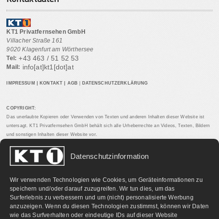
KT1 Privatfernsehen GmbH
Villacher Straße 161
9020 Klagenfurt am Wörthersee
+43 463 / 51 52 53
Tel:
info[at]kt1[dot]at
Mail:
IMPRESSUM
|
KONTAKT
|
AGB
|
DATENSCHUTZERKLÄRUNG
COPYRIGHT:
Das unerlaubte Kopieren oder Verwenden von Texten und anderen Inhalten dieser Website ist
untersagt. KT1 Privatfernsehen GmbH behält sich alle Urheberrechte an Videos, Texten, Bildern
und sonstigen Inhalten dieser Website vor.
Datenschutzinformation
PARTNERLINKS:
Wir verwenden Technologien wie Cookies, um Geräteinformationen zu
speichern und/oder darauf zuzugreifen. Wir tun dies, um das
Surferlebnis zu verbessern und um (nicht) personalisierte Werbung
anzuzeigen. Wenn du diesen Technologien zustimmst, können wir Daten
wie das Surfverhalten oder eindeutige IDs auf dieser Website