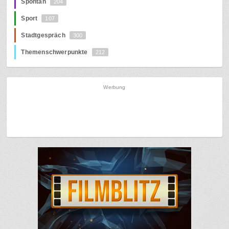
Spontan
204
Sport
107
Stadtgespräch
300
Themenschwerpunkte
212
Werbung