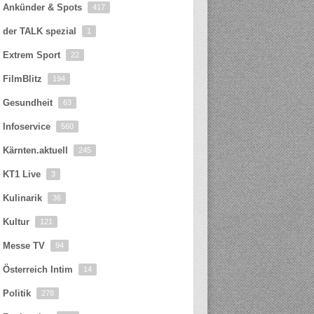
Ankünder & Spots
417
der TALK spezial
1
Extrem Sport
22
FilmBlitz
194
Gesundheit
63
Infoservice
560
Kärnten.aktuell
245
KT1 Live
3
Kulinarik
36
Kultur
121
Messe TV
94
Österreich Intim
14
Politik
278