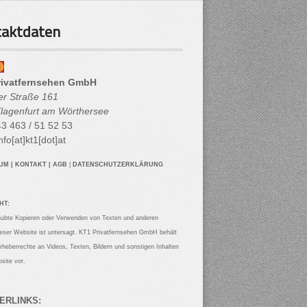
aktdaten
rivatfernsehen GmbH
her Straße 161
lagenfurt am Wörthersee
3 463 / 51 52 53
nfo[at]kt1[dot]at
SUM
|
KONTAKT
|
AGB
|
DATENSCHUTZERKLÄRUNG
HT:
aubte Kopieren oder Verwenden von Texten und anderen
ieser Website ist untersagt. KT1 Privatfernsehen GmbH behält
Urheberrechte an Videos, Texten, Bildern und sonstigen Inhalten
site vor.
ERLINKS: