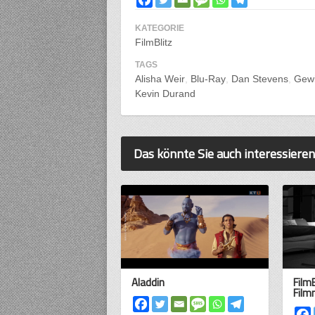
KATEGORIE
FilmBlitz
TAGS
Alisha Weir
Blu-Ray
Dan Stevens
Gewi
Kevin Durand
Das könnte Sie auch interessieren
Aladdin
Film
Film