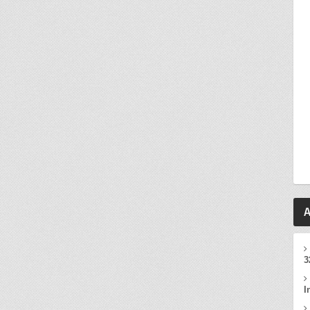
A
3
I