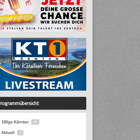
rogrammübersicht
180ga Kärnten
68
Aktuell
5