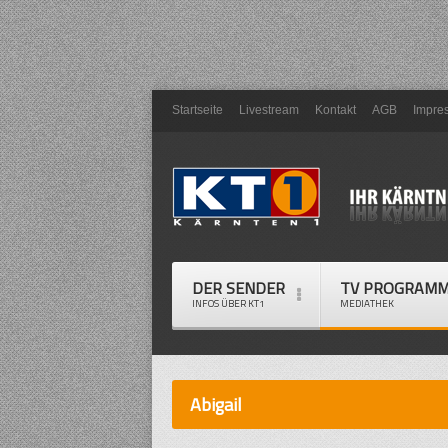
Startseite
Livestream
Kontakt
AGB
Impre
DER SENDER
TV PROGRAM
INFOS ÜBER KT1
MEDIATHEK
Abigail