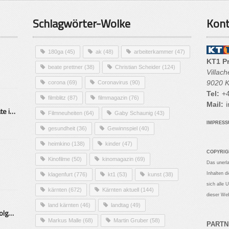
Schlagwörter-Wolke
Kont
180ga
(45)
ak
(48)
arbeiterkammer
(47)
KT1 P
beate prettner
(38)
Christian Scheider
(124)
Villac
9020 K
corona
(69)
Coronavirus
(90)
Tel:
+4
filmblitz
(87)
filmmagazin
(76)
Mail:
i
Alarmierende Selbstmordrate in Kärnten
Filmneuheiten
(64)
Gaby Schaunig
(43)
IMPRES
gesundheit
(36)
Gewinnspiel
(40)
heimkino
(138)
kinder
(47)
COPYRIG
Kinofilme
(50)
kinomagazin
(69)
Das unerl
Inhalten d
klagenfurt
(776)
kt1
(53)
kunst
(38)
sich alle 
kärnten
(672)
Kärnten aktuell
(144)
dieser Web
land kärnten
(46)
landtag
(49)
Mittelstand – Fit fürs Land Folge 9- Konditor
Markus Malle
(68)
Martin Gruber
(58)
PARTN