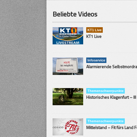
Beliebte Videos
KT1 Live
KT1 Live
Infoservice
Themenschwerpunkte
Historisches Klagenfurt – III
Themenschwerpunkte