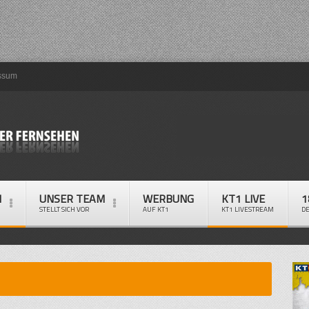
ssum
M
UNSER TEAM
WERBUNG
KT1 LIVE
1
STELLT SICH VOR
AUF KT1
KT1 LIVESTREAM
D