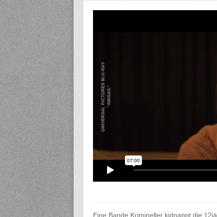
Eine Bande Krimineller kidnappt die 12jäh