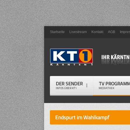
Startseite
Livestream
Kontakt
AGB
Impre
DER SENDER
TV PROGRAM
INFOS ÜBER KT1
MEDIATHEK
Endspurt im Wahlkampf