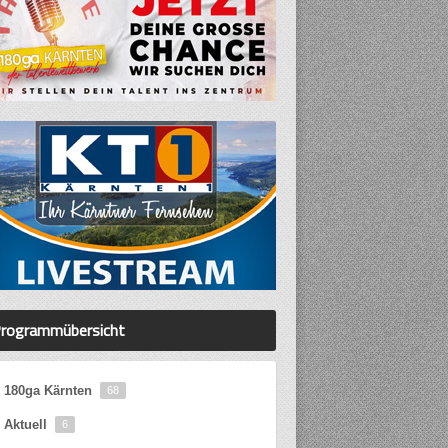
rogrammübersicht
180ga Kärnten
68
Aktuell
6