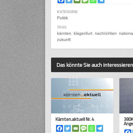
KATEGORIE
Politik
TAGS
kärnten
klagenfurt
nachrichten
nationa
zukunft
Das könnte Sie auch interessieren
Kärnten.aktuell Nr. 4
380K
Ange