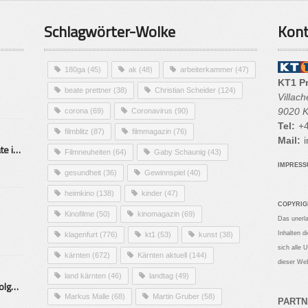
Schlagwörter-Wolke
Kont
180ga
(45)
ak
(48)
arbeiterkammer
(47)
KT1 P
beate prettner
(38)
Christian Scheider
(124)
Villac
9020 K
corona
(69)
Coronavirus
(90)
Tel:
+4
filmblitz
(87)
filmmagazin
(76)
Mail:
i
Alarmierende Selbstmordrate in Kärnten
Filmneuheiten
(64)
Gaby Schaunig
(43)
IMPRES
gesundheit
(36)
Gewinnspiel
(40)
heimkino
(138)
kinder
(47)
COPYRIG
Kinofilme
(50)
kinomagazin
(69)
Das unerl
Inhalten d
klagenfurt
(776)
kt1
(53)
kunst
(38)
sich alle 
kärnten
(672)
Kärnten aktuell
(144)
dieser Web
land kärnten
(46)
landtag
(49)
Mittelstand – Fit fürs Land Folge 9- Konditor
Markus Malle
(68)
Martin Gruber
(58)
PARTN