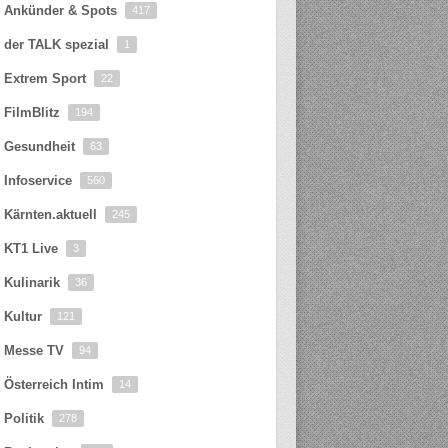
Ankünder & Spots
417
der TALK spezial
1
Extrem Sport
22
FilmBlitz
194
Gesundheit
63
Infoservice
560
Kärnten.aktuell
245
KT1 Live
3
Kulinarik
36
Kultur
121
Messe TV
94
Österreich Intim
14
Politik
278