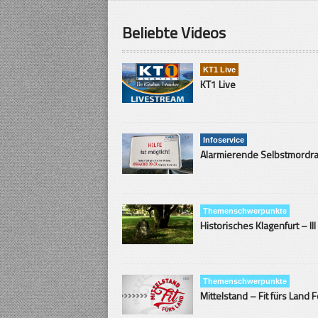
Beliebte Videos
KT1 Live
KT1 Live
Infoservice
Themenschwerpunkte
Historisches Klagenfurt – III
Themenschwerpunkte