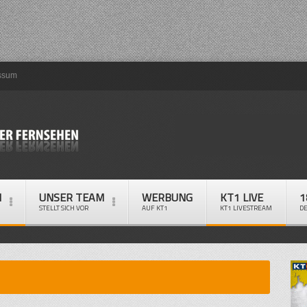
ssum
M
UNSER TEAM
WERBUNG
KT1 LIVE
1
STELLT SICH VOR
AUF KT1
KT1 LIVESTREAM
D