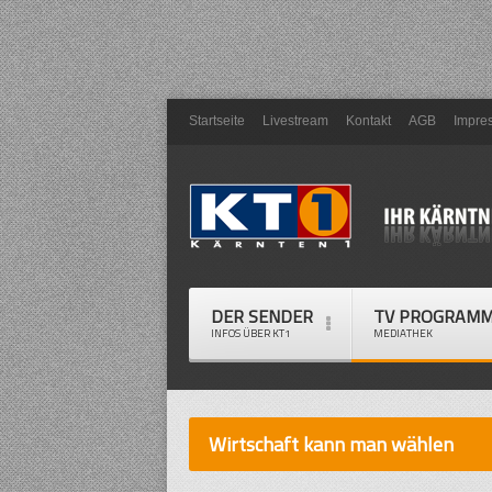
Startseite
Livestream
Kontakt
AGB
Impre
DER SENDER
TV PROGRAM
INFOS ÜBER KT1
MEDIATHEK
Wirtschaft kann man wählen