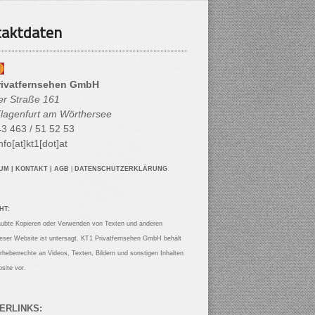
aktdaten
rivatfernsehen GmbH
her Straße 161
lagenfurt am Wörthersee
3 463 / 51 52 53
nfo[at]kt1[dot]at
SUM
|
KONTAKT
|
AGB
|
DATENSCHUTZERKLÄRUNG
HT:
aubte Kopieren oder Verwenden von Texten und anderen
ieser Website ist untersagt. KT1 Privatfernsehen GmbH behält
Urheberrechte an Videos, Texten, Bildern und sonstigen Inhalten
site vor.
ERLINKS: