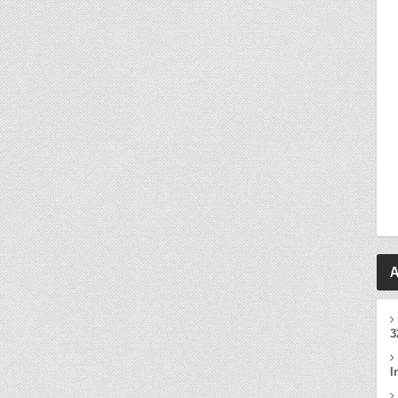
A
3
I