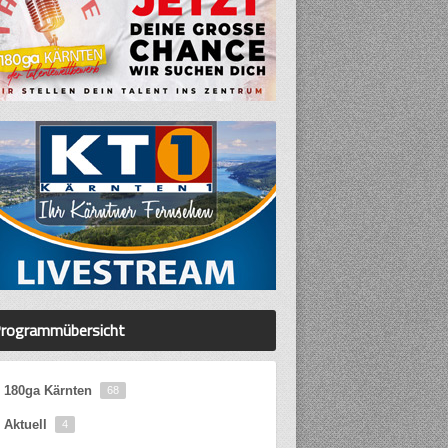
rogrammübersicht
180ga Kärnten
68
Aktuell
4