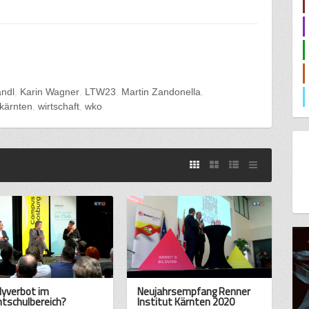
ndl
Karin Wagner
LTW23
Martin Zandonella
 kärnten
wirtschaft
wko
yverbot im
Neujahrsempfang Renner
chtschulbereich?
Institut Kärnten 2020