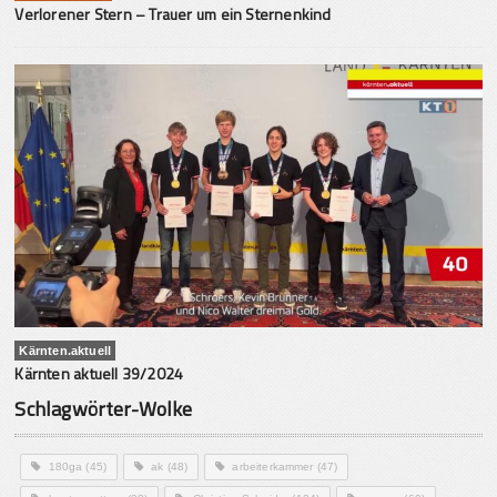
Verlorener Stern – Trauer um ein Sternenkind
Kärnten.aktuell
Kärnten aktuell 39/2024
Schlagwörter-Wolke
180ga
(45)
ak
(48)
arbeiterkammer
(47)