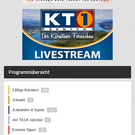
Programmübersicht
180ga Kärnten
68
Aktuell
4
Ankünder & Spots
417
der TALK spezial
1
Extrem Sport
22