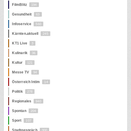
FilmBlitz
194
Gesundheit
63
Infoservice
560
Kärnten.aktuell
245
KT1 Live
3
Kulinarik
36
Kultur
121
Messe TV
94
Österreich Intim
14
Politik
278
Regionales
940
Spontan
204
Sport
107
Stadtgespräch
300