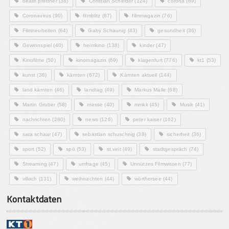
beate prettner
(38)
Christian Scheider
(124)
corona
(69)
Coronavirus
(90)
filmblitz
(87)
filmmagazin
(76)
Filmneuheiten
(64)
Gaby Schaunig
(43)
gesundheit
(36)
Gewinnspiel
(40)
heimkino
(138)
kinder
(47)
Kinofilme
(50)
kinomagazin
(69)
klagenfurt
(776)
kt1
(53)
kunst
(38)
kärnten
(672)
Kärnten aktuell
(144)
land kärnten
(46)
landtag
(49)
Markus Malle
(68)
Martin Gruber
(58)
messe
(40)
mmkk
(45)
Musik
(41)
nachrichten
(280)
news
(126)
peter kaiser
(162)
sara schaar
(47)
sebastian schuschnig
(38)
sicherheit
(36)
sport
(52)
spö
(53)
st.veit
(49)
stadtgespräch
(74)
Streaming
(47)
umfrage
(45)
Unnützes Filmwissen
(77)
villach
(131)
weihnachten
(44)
wörthersee
(44)
Kontaktdaten