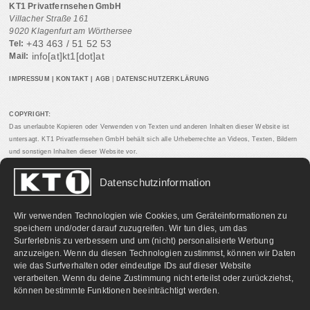
KT1 Privatfernsehen GmbH
Villacher Straße 161
9020 Klagenfurt am Wörthersee
+43 463 / 51 52 53
Tel:
info[at]kt1[dot]at
Mail:
IMPRESSUM
|
KONTAKT
|
AGB
|
DATENSCHUTZERKLÄRUNG
COPYRIGHT:
Das unerlaubte Kopieren oder Verwenden von Texten und anderen Inhalten dieser Website ist
untersagt. KT1 Privatfernsehen GmbH behält sich alle Urheberrechte an Videos, Texten, Bildern
und sonstigen Inhalten dieser Website vor.
Datenschutzinformation
PARTNERLINKS:
Wir verwenden Technologien wie Cookies, um Geräteinformationen zu
speichern und/oder darauf zuzugreifen. Wir tun dies, um das
Surferlebnis zu verbessern und um (nicht) personalisierte Werbung
anzuzeigen. Wenn du diesen Technologien zustimmst, können wir Daten
wie das Surfverhalten oder eindeutige IDs auf dieser Website
verarbeiten. Wenn du deine Zustimmung nicht erteilst oder zurückziehst,
können bestimmte Funktionen beeinträchtigt werden.