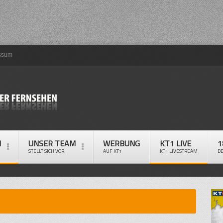
ssum
M
UNSER TEAM
WERBUNG
KT1 LIVE
1
STELLT SICH VOR
AUF KT1
KT1 LIVESTREAM
D