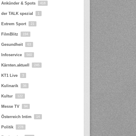
Ankünder & Spots
418
der TALK spezial
1
Extrem Sport
21
FilmBlitz
194
Gesundheit
63
Infoservice
560
Kärnten.aktuell
245
KT1 Live
3
Kulinarik
36
Kultur
122
Messe TV
94
Österreich Intim
14
Politik
278