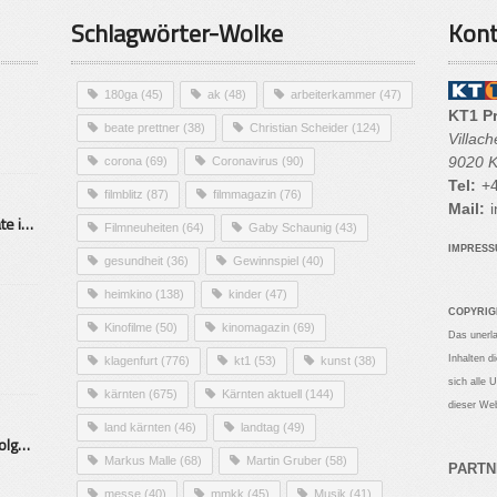
Schlagwörter-Wolke
Kont
180ga
(45)
ak
(48)
arbeiterkammer
(47)
KT1 P
beate prettner
(38)
Christian Scheider
(124)
Villac
9020 K
corona
(69)
Coronavirus
(90)
Tel:
+4
filmblitz
(87)
filmmagazin
(76)
Mail:
i
Alarmierende Selbstmordrate in Kärnten
Filmneuheiten
(64)
Gaby Schaunig
(43)
IMPRES
gesundheit
(36)
Gewinnspiel
(40)
heimkino
(138)
kinder
(47)
COPYRIG
Kinofilme
(50)
kinomagazin
(69)
Das unerl
Inhalten d
klagenfurt
(776)
kt1
(53)
kunst
(38)
sich alle 
kärnten
(675)
Kärnten aktuell
(144)
dieser Web
land kärnten
(46)
landtag
(49)
Mittelstand – Fit fürs Land Folge 9- Konditor
Markus Malle
(68)
Martin Gruber
(58)
PARTN
messe
(40)
mmkk
(45)
Musik
(41)