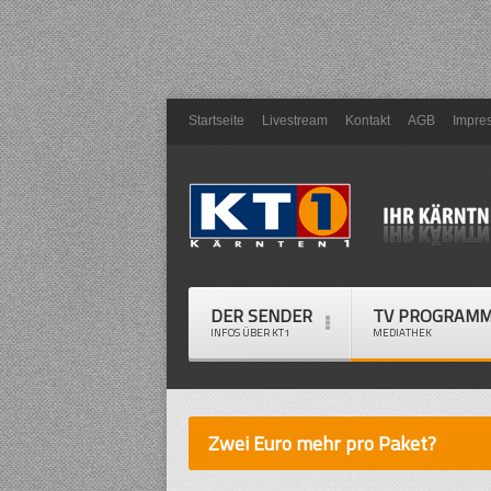
Startseite
Livestream
Kontakt
AGB
Impre
DER SENDER
TV PROGRAM
INFOS ÜBER KT1
MEDIATHEK
Zwei Euro mehr pro Paket?