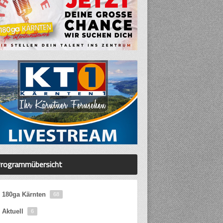
rogrammübersicht
180ga Kärnten
68
Aktuell
6