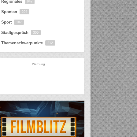
Regionales
942
Spontan
204
Sport
107
Stadtgespräch
300
Themenschwerpunkte
212
Werbung