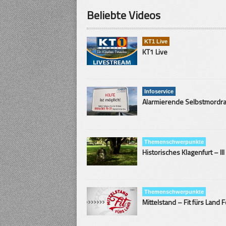
Beliebte Videos
KT1 Live
KT1 Live
Infoservice
Themenschwerpunkte
Historisches Klagenfurt – III
Themenschwerpunkte