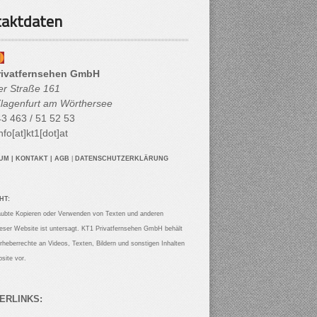
aktdaten
rivatfernsehen GmbH
her Straße 161
lagenfurt am Wörthersee
3 463 / 51 52 53
nfo[at]kt1[dot]at
SUM
|
KONTAKT
|
AGB
|
DATENSCHUTZERKLÄRUNG
HT:
aubte Kopieren oder Verwenden von Texten und anderen
ieser Website ist untersagt. KT1 Privatfernsehen GmbH behält
Urheberrechte an Videos, Texten, Bildern und sonstigen Inhalten
site vor.
ERLINKS: