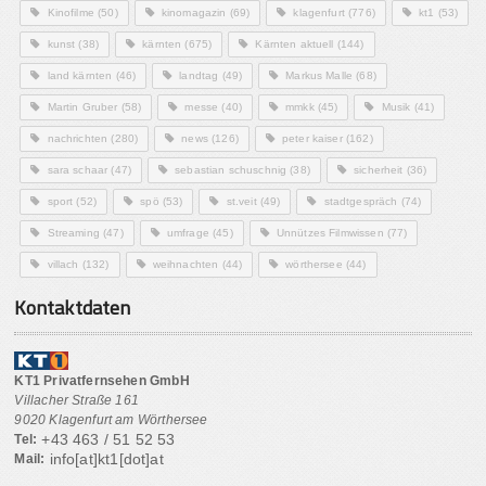
Kinofilme
(50)
kinomagazin
(69)
klagenfurt
(776)
kt1
(53)
kunst
(38)
kärnten
(675)
Kärnten aktuell
(144)
land kärnten
(46)
landtag
(49)
Markus Malle
(68)
Martin Gruber
(58)
messe
(40)
mmkk
(45)
Musik
(41)
nachrichten
(280)
news
(126)
peter kaiser
(162)
sara schaar
(47)
sebastian schuschnig
(38)
sicherheit
(36)
sport
(52)
spö
(53)
st.veit
(49)
stadtgespräch
(74)
Streaming
(47)
umfrage
(45)
Unnützes Filmwissen
(77)
villach
(132)
weihnachten
(44)
wörthersee
(44)
Kontaktdaten
KT1 Privatfernsehen GmbH
Villacher Straße 161
9020 Klagenfurt am Wörthersee
+43 463 / 51 52 53
Tel:
info[at]kt1[dot]at
Mail: