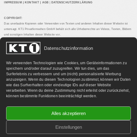
IMPRESSUM
|
KONTAKT
|
AGB
|
DATENSCHUTZERKLÄRUNG
COPYRIGHT:
Das unerlaubte Kopieren oder Verwenden von Texten und anderen Inhalten dieser Website ist
untersagt. KT1 Privatfernsehen GmbH behält sich alle Urheberrechte an Videos, Texten, Bildern
und sonstigen Inhalten dieser Website vor.
Datenschutzinformation
PARTNERLINKS:
Wir verwenden Technologien wie Cookies, um Geräteinformationen zu
speichern und/oder darauf zuzugreifen. Wir tun dies, um das
Surferlebnis zu verbessern und um (nicht) personalisierte Werbung
anzuzeigen. Wenn du diesen Technologien zustimmst, können wir Daten
wie das Surfverhalten oder eindeutige IDs auf dieser Website
verarbeiten. Wenn du deine Zustimmung nicht erteilst oder zurückziehst,
können bestimmte Funktionen beeinträchtigt werden.
Alles akzeptieren
Einstellungen
©
2026 KT1 Privatfernsehen - Alle Rechte vorbehalten.
Homepage & Webbetreuung DF-Media.at