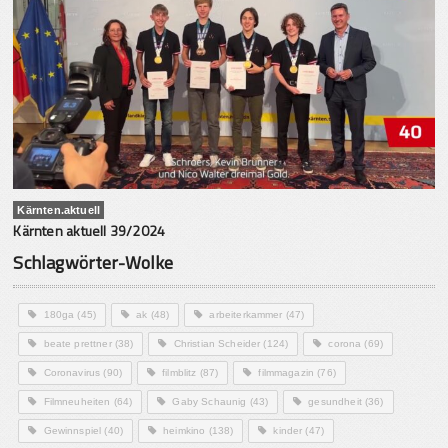
Kärnten.aktuell
Kärnten aktuell 39/2024
Schlagwörter-Wolke
180ga
(45)
ak
(48)
arbeiterkammer
(47)
beate prettner
(38)
Christian Scheider
(124)
corona
(69)
Coronavirus
(90)
filmblitz
(87)
filmmagazin
(76)
Filmneuheiten
(64)
Gaby Schaunig
(43)
gesundheit
(36)
Gewinnspiel
(40)
heimkino
(138)
kinder
(47)