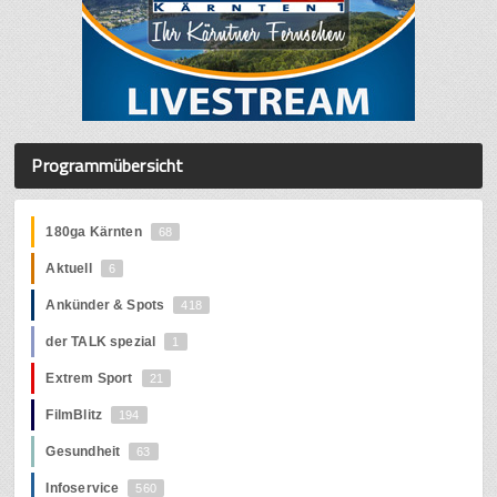
Programmübersicht
180ga Kärnten
68
Aktuell
6
Ankünder & Spots
418
der TALK spezial
1
Extrem Sport
21
FilmBlitz
194
Gesundheit
63
Infoservice
560