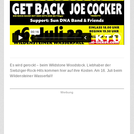
Es wird gerockt – beim Wildstone Woodstock. Liebhaber der
Siebziger-Rock-Hits kommen hier auf ihre Kosten. Am 16. Juli beim
Wildensteiner Wasserfall!
Werbung