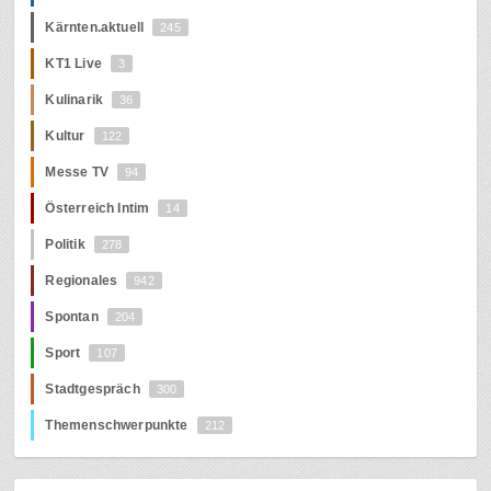
Kärnten.aktuell
245
KT1 Live
3
Kulinarik
36
Kultur
122
Messe TV
94
Österreich Intim
14
Politik
278
Regionales
942
Spontan
204
Sport
107
Stadtgespräch
300
Themenschwerpunkte
212