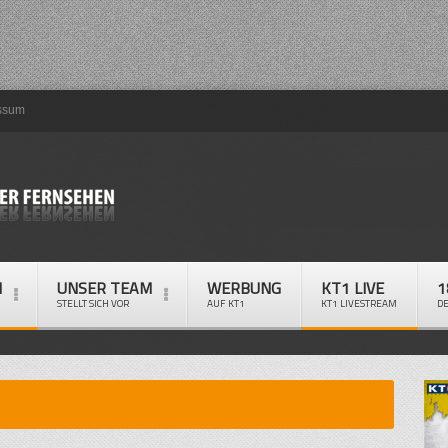
ssum
M
UNSER TEAM
WERBUNG
KT1 LIVE
1
STELLT SICH VOR
AUF KT1
KT1 LIVESTREAM
D