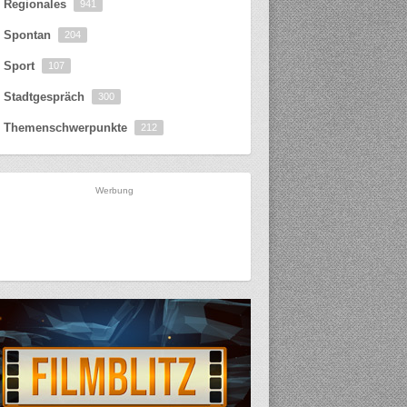
Regionales
941
Spontan
204
Sport
107
Stadtgespräch
300
Themenschwerpunkte
212
Werbung