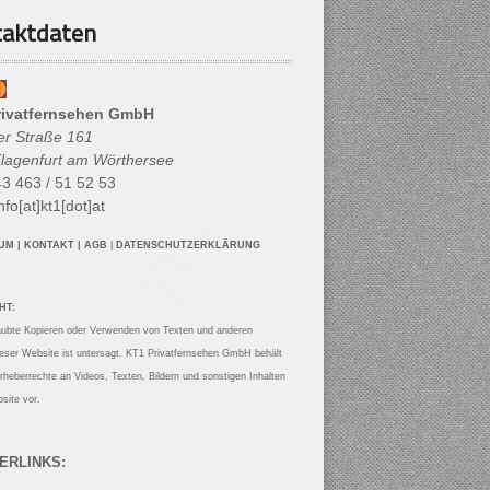
aktdaten
rivatfernsehen GmbH
her Straße 161
lagenfurt am Wörthersee
3 463 / 51 52 53
nfo[at]kt1[dot]at
SUM
|
KONTAKT
|
AGB
|
DATENSCHUTZERKLÄRUNG
HT:
aubte Kopieren oder Verwenden von Texten und anderen
ieser Website ist untersagt. KT1 Privatfernsehen GmbH behält
Urheberrechte an Videos, Texten, Bildern und sonstigen Inhalten
site vor.
ERLINKS: