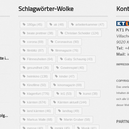
Schlagwörter-Wolke
Kont
180ga
(45)
ak
(48)
arbeiterkammer
(47)
KT1 P
beate prettner
(38)
Christian Scheider
(124)
Villac
9020 K
corona
(69)
Coronavirus
(90)
Tel:
+4
filmblitz
(87)
filmmagazin
(76)
Mail:
i
Alarmierende Selbstmordrate in Kärnten
Filmneuheiten
(64)
Gaby Schaunig
(43)
IMPRES
gesundheit
(36)
Gewinnspiel
(40)
heimkino
(138)
kinder
(47)
COPYRIG
Kinofilme
(50)
kinomagazin
(69)
Das unerl
Inhalten d
klagenfurt
(776)
kt1
(53)
kunst
(38)
sich alle 
kärnten
(674)
Kärnten aktuell
(144)
dieser Web
land kärnten
(46)
landtag
(49)
Mittelstand – Fit fürs Land Folge 9- Konditor
Markus Malle
(68)
Martin Gruber
(58)
PARTN
messe
(40)
mmkk
(45)
Musik
(41)