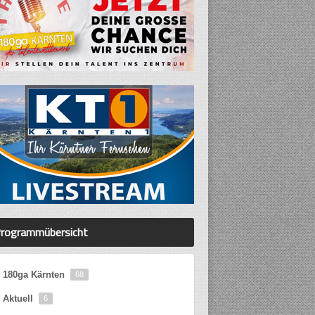
rogrammübersicht
180ga Kärnten
68
Aktuell
6