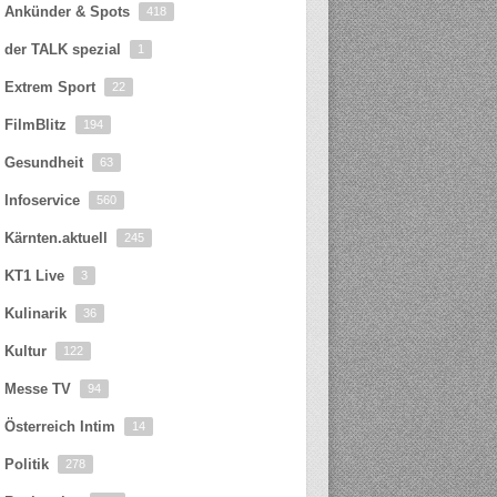
Ankünder & Spots
418
der TALK spezial
1
Extrem Sport
22
FilmBlitz
194
Gesundheit
63
Infoservice
560
Kärnten.aktuell
245
KT1 Live
3
Kulinarik
36
Kultur
122
Messe TV
94
Österreich Intim
14
Politik
278