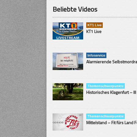
Beliebte Videos
KT1 Live
KT1 Live
Infoservice
Themenschwerpunkte
Historisches Klagenfurt – III
Themenschwerpunkte