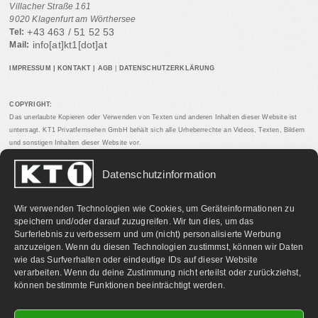
Villacher Straße 161
9020 Klagenfurt am Wörthersee
+43 463 / 51 52 53
Tel:
info[at]kt1[dot]at
Mail:
IMPRESSUM
|
KONTAKT
|
AGB
|
DATENSCHUTZERKLÄRUNG
COPYRIGHT:
Das unerlaubte Kopieren oder Verwenden von Texten und anderen Inhalten dieser Website ist
untersagt. KT1 Privatfernsehen GmbH behält sich alle Urheberrechte an Videos, Texten, Bildern
und sonstigen Inhalten dieser Website vor.
Datenschutzinformation
PARTNERLINKS:
Wir verwenden Technologien wie Cookies, um Geräteinformationen zu
speichern und/oder darauf zuzugreifen. Wir tun dies, um das
Surferlebnis zu verbessern und um (nicht) personalisierte Werbung
anzuzeigen. Wenn du diesen Technologien zustimmst, können wir Daten
wie das Surfverhalten oder eindeutige IDs auf dieser Website
verarbeiten. Wenn du deine Zustimmung nicht erteilst oder zurückziehst,
können bestimmte Funktionen beeinträchtigt werden.