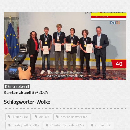
Kärnten.aktuell
Kärnten aktuell 39/2024
Schlagwörter-Wolke
180ga
(45)
ak
(48)
arbeiterkammer
(47)
beate prettner
(38)
Christian Scheider
(124)
corona
(69)