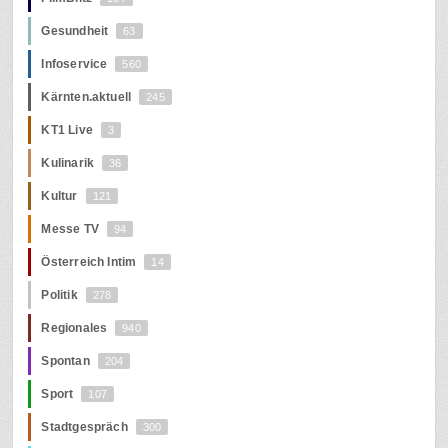
Gesundheit
63
Infoservice
560
Kärnten.aktuell
245
KT1 Live
3
Kulinarik
36
Kultur
121
Messe TV
94
Österreich Intim
14
Politik
278
Regionales
940
Spontan
204
Sport
107
Stadtgespräch
300