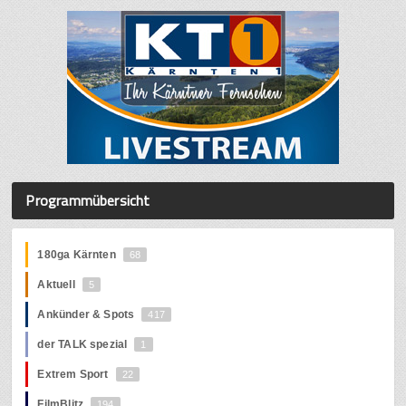
Programmübersicht
180ga Kärnten
68
Aktuell
5
Ankünder & Spots
417
der TALK spezial
1
Extrem Sport
22
FilmBlitz
194