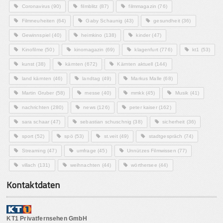
Coronavirus
(90)
filmblitz
(87)
filmmagazin
(76)
Filmneuheiten
(64)
Gaby Schaunig
(43)
gesundheit
(36)
Gewinnspiel
(40)
heimkino
(138)
kinder
(47)
Kinofilme
(50)
kinomagazin
(69)
klagenfurt
(776)
kt1
(53)
kunst
(38)
kärnten
(672)
Kärnten aktuell
(144)
land kärnten
(46)
landtag
(49)
Markus Malle
(68)
Martin Gruber
(58)
messe
(40)
mmkk
(45)
Musik
(41)
nachrichten
(280)
news
(126)
peter kaiser
(162)
sara schaar
(47)
sebastian schuschnig
(38)
sicherheit
(36)
sport
(52)
spö
(53)
st.veit
(49)
stadtgespräch
(74)
Streaming
(47)
umfrage
(45)
Unnützes Filmwissen
(77)
villach
(131)
weihnachten
(44)
wörthersee
(44)
Kontaktdaten
KT1 Privatfernsehen GmbH