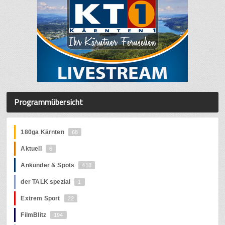
Programmübersicht
180ga Kärnten
68
Aktuell
6
Ankünder & Spots
418
der TALK spezial
1
Extrem Sport
22
FilmBlitz
194