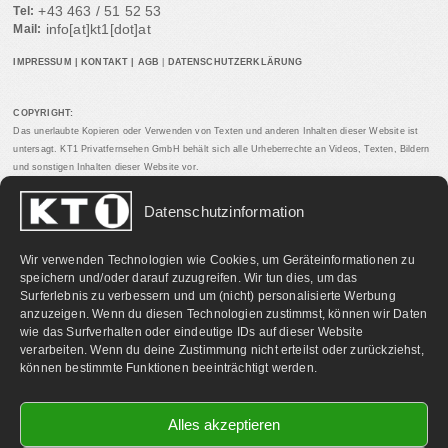
+43 463 / 51 52 53
Tel:
info[at]kt1[dot]at
Mail:
IMPRESSUM
|
KONTAKT
|
AGB
|
DATENSCHUTZERKLÄRUNG
COPYRIGHT:
Das unerlaubte Kopieren oder Verwenden von Texten und anderen Inhalten dieser Website ist
untersagt. KT1 Privatfernsehen GmbH behält sich alle Urheberrechte an Videos, Texten, Bildern
und sonstigen Inhalten dieser Website vor.
Datenschutzinformation
PARTNERLINKS:
Wir verwenden Technologien wie Cookies, um Geräteinformationen zu
speichern und/oder darauf zuzugreifen. Wir tun dies, um das
Surferlebnis zu verbessern und um (nicht) personalisierte Werbung
anzuzeigen. Wenn du diesen Technologien zustimmst, können wir Daten
wie das Surfverhalten oder eindeutige IDs auf dieser Website
verarbeiten. Wenn du deine Zustimmung nicht erteilst oder zurückziehst,
können bestimmte Funktionen beeinträchtigt werden.
Alles akzeptieren