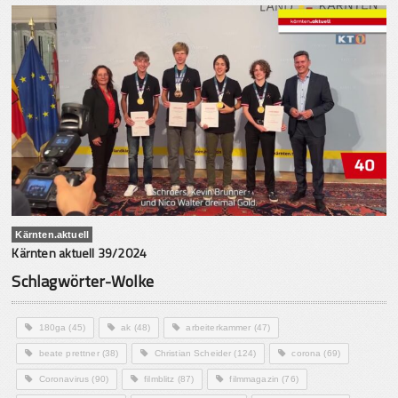
Kärnten.aktuell
Kärnten aktuell 39/2024
Schlagwörter-Wolke
180ga
(45)
ak
(48)
arbeiterkammer
(47)
beate prettner
(38)
Christian Scheider
(124)
corona
(69)
Coronavirus
(90)
filmblitz
(87)
filmmagazin
(76)