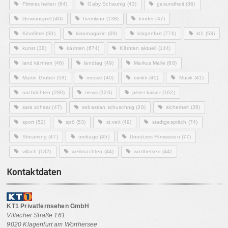
Filmneuheiten
(64)
Gaby Schaunig
(43)
gesundheit
(36)
Gewinnspiel
(40)
heimkino
(138)
kinder
(47)
Kinofilme
(50)
kinomagazin
(69)
klagenfurt
(776)
kt1
(53)
kunst
(38)
kärnten
(674)
Kärnten aktuell
(144)
land kärnten
(46)
landtag
(49)
Markus Malle
(68)
Martin Gruber
(58)
messe
(40)
mmkk
(45)
Musik
(41)
nachrichten
(280)
news
(126)
peter kaiser
(162)
sara schaar
(47)
sebastian schuschnig
(38)
sicherheit
(36)
sport
(52)
spö
(53)
st.veit
(49)
stadtgespräch
(74)
Streaming
(47)
umfrage
(45)
Unnützes Filmwissen
(77)
villach
(132)
weihnachten
(44)
wörthersee
(44)
Kontaktdaten
KT1 Privatfernsehen GmbH
Villacher Straße 161
9020 Klagenfurt am Wörthersee