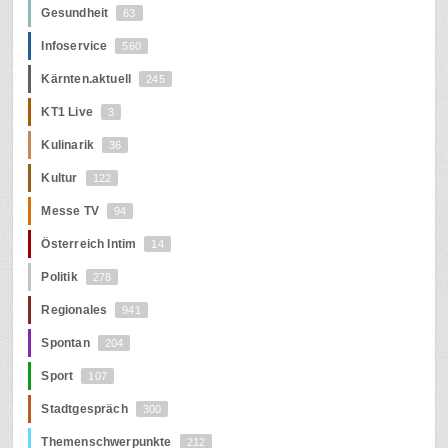
Gesundheit
63
Infoservice
560
Kärnten.aktuell
245
KT1 Live
3
Kulinarik
36
Kultur
122
Messe TV
94
Österreich Intim
14
Politik
278
Regionales
941
Spontan
204
Sport
107
Stadtgespräch
300
Themenschwerpunkte
212