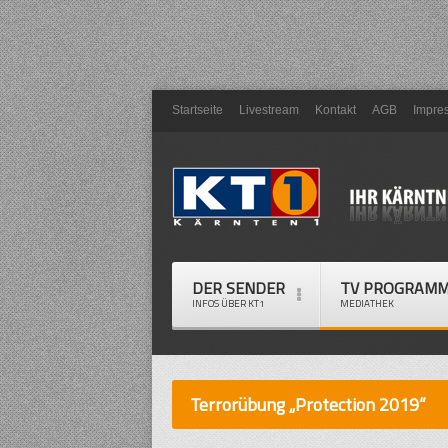
Startseite
Livestream
Kontakt
AGB
Impre
DER SENDER
TV PROGRAM
INFOS ÜBER KT1
MEDIATHEK
Terrorübung „Protection 2019“