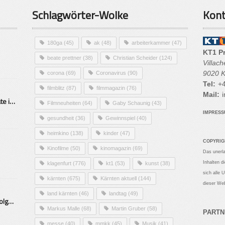
Schlagwörter-Wolke
Kont
180ga
(45)
ak
(48)
arbeiterkammer
(47)
KT1 P
beate prettner
(38)
Christian Scheider
(124)
Villac
9020 K
corona
(69)
Coronavirus
(90)
Tel:
+4
filmblitz
(87)
filmmagazin
(76)
Mail:
i
Alarmierende Selbstmordrate in Kärnten
Filmneuheiten
(64)
Gaby Schaunig
(43)
IMPRES
gesundheit
(36)
Gewinnspiel
(40)
heimkino
(138)
kinder
(47)
COPYRIG
Kinofilme
(50)
kinomagazin
(69)
Das unerl
Inhalten d
klagenfurt
(776)
kt1
(53)
kunst
(38)
sich alle 
kärnten
(675)
Kärnten aktuell
(144)
dieser Web
land kärnten
(46)
landtag
(49)
Mittelstand – Fit fürs Land Folge 9- Konditor
Markus Malle
(68)
Martin Gruber
(58)
PARTN
messe
(40)
mmkk
(45)
Musik
(41)