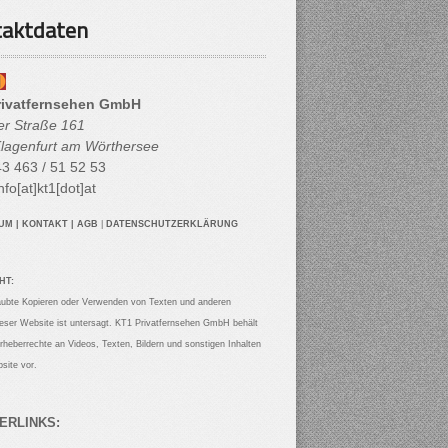
aktdaten
rivatfernsehen GmbH
her Straße 161
lagenfurt am Wörthersee
3 463 / 51 52 53
nfo[at]kt1[dot]at
SUM
|
KONTAKT
|
AGB
|
DATENSCHUTZERKLÄRUNG
HT:
aubte Kopieren oder Verwenden von Texten und anderen
ieser Website ist untersagt. KT1 Privatfernsehen GmbH behält
Urheberrechte an Videos, Texten, Bildern und sonstigen Inhalten
site vor.
ERLINKS: