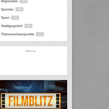
Regionales
942
Spontan
204
Sport
107
Stadtgespräch
300
Themenschwerpunkte
212
Werbung