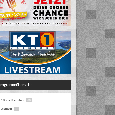
rogrammübersicht
180ga Kärnten
68
Aktuell
6