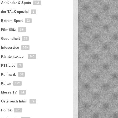
Ankünder & Spots
418
der TALK spezial
1
Extrem Sport
22
FilmBlitz
194
Gesundheit
63
Infoservice
560
Kärnten.aktuell
245
KT1 Live
3
Kulinarik
36
Kultur
122
Messe TV
94
Österreich Intim
14
Politik
278