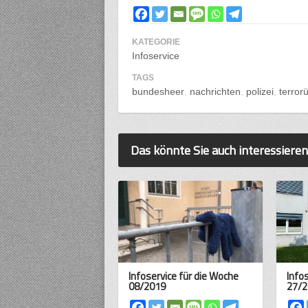
KATEGORIE
Infoservice
TAGS
bundesheer
nachrichten
polizei
terror
Das könnte Sie auch interessieren
Infoservice für die Woche
Info
08/2019
27/2