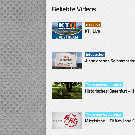
Beliebte Videos
KT1 Live
KT1 Live
Infoservice
Themenschwerpunkte
Historisches Klagenfurt – III
Themenschwerpunkte