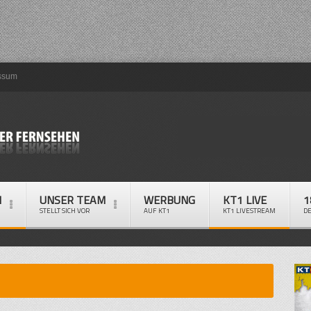
ssum
M
UNSER TEAM
WERBUNG
KT1 LIVE
1
STELLT SICH VOR
AUF KT1
KT1 LIVESTREAM
D