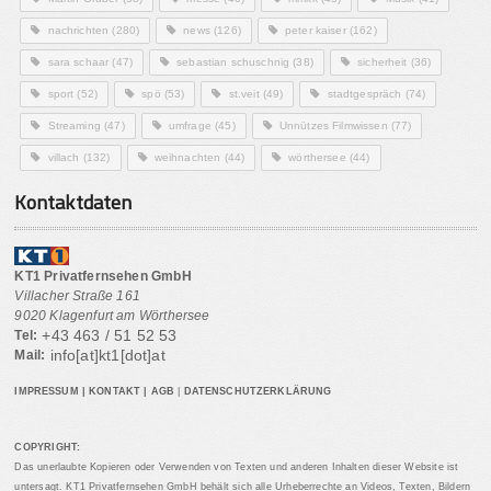
nachrichten
(280)
news
(126)
peter kaiser
(162)
sara schaar
(47)
sebastian schuschnig
(38)
sicherheit
(36)
sport
(52)
spö
(53)
st.veit
(49)
stadtgespräch
(74)
Streaming
(47)
umfrage
(45)
Unnützes Filmwissen
(77)
villach
(132)
weihnachten
(44)
wörthersee
(44)
Kontaktdaten
KT1 Privatfernsehen GmbH
Villacher Straße 161
9020 Klagenfurt am Wörthersee
+43 463 / 51 52 53
Tel:
info[at]kt1[dot]at
Mail:
IMPRESSUM
|
KONTAKT
|
AGB
|
DATENSCHUTZERKLÄRUNG
COPYRIGHT:
Das unerlaubte Kopieren oder Verwenden von Texten und anderen Inhalten dieser Website ist
untersagt. KT1 Privatfernsehen GmbH behält sich alle Urheberrechte an Videos, Texten, Bildern