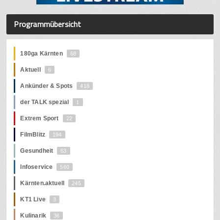
Programmübersicht
180ga Kärnten
68
Aktuell
6
Ankünder & Spots
418
der TALK spezial
1
Extrem Sport
22
FilmBlitz
194
Gesundheit
63
Infoservice
560
Kärnten.aktuell
245
KT1 Live
3
Kulinarik
36