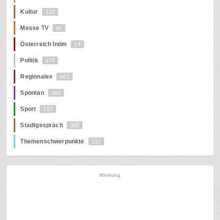
Kultur
122
Messe TV
94
Österreich Intim
14
Politik
278
Regionales
941
Spontan
204
Sport
107
Stadtgespräch
300
Themenschwerpunkte
212
Werbung