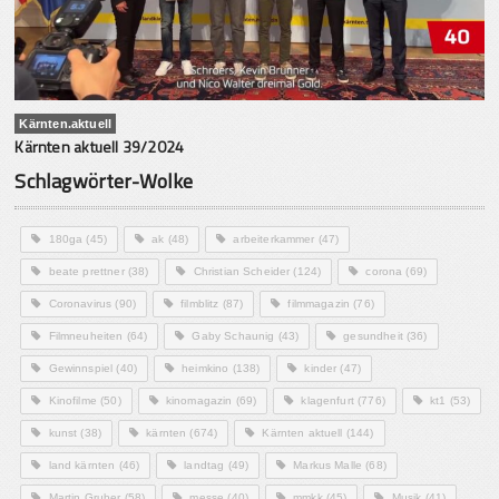
Kärnten.aktuell
Kärnten aktuell 39/2024
Schlagwörter-Wolke
180ga
(45)
ak
(48)
arbeiterkammer
(47)
beate prettner
(38)
Christian Scheider
(124)
corona
(69)
Coronavirus
(90)
filmblitz
(87)
filmmagazin
(76)
Filmneuheiten
(64)
Gaby Schaunig
(43)
gesundheit
(36)
Gewinnspiel
(40)
heimkino
(138)
kinder
(47)
Kinofilme
(50)
kinomagazin
(69)
klagenfurt
(776)
kt1
(53)
kunst
(38)
kärnten
(674)
Kärnten aktuell
(144)
land kärnten
(46)
landtag
(49)
Markus Malle
(68)
Martin Gruber
(58)
messe
(40)
mmkk
(45)
Musik
(41)