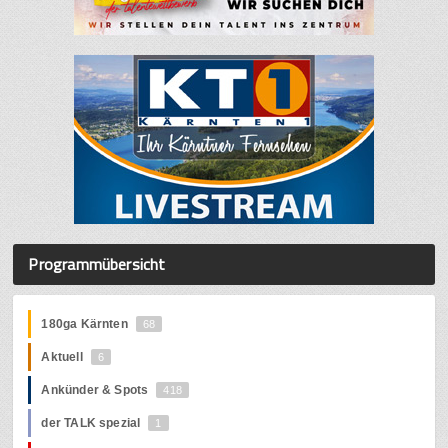
Programmübersicht
180ga Kärnten
68
Aktuell
6
Ankünder & Spots
418
der TALK spezial
1