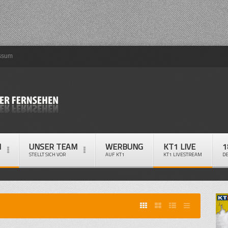
ssum
M
UNSER TEAM
WERBUNG
KT1 LIVE
1
STELLT SICH VOR
AUF KT1
KT1 LIVESTREAM
D