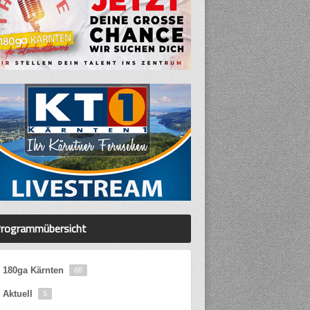
rogrammübersicht
180ga Kärnten
68
Aktuell
5