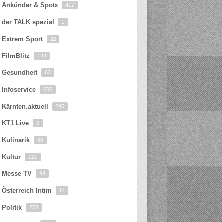
Ankünder & Spots
417
der TALK spezial
1
Extrem Sport
22
FilmBlitz
194
Gesundheit
63
Infoservice
560
Kärnten.aktuell
245
KT1 Live
3
Kulinarik
36
Kultur
121
Messe TV
94
Österreich Intim
14
Politik
278