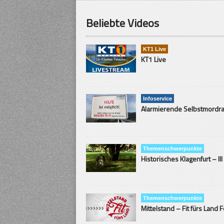
Beliebte Videos
KT1 Live
KT1 Live
Infoservice
Themenschwerpunkte
Historisches Klagenfurt – III
Themenschwerpunkte