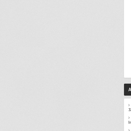
A
3
I