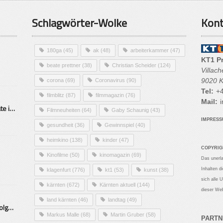
Schlagwörter-Wolke
Kont
180ga
(45)
ak
(48)
arbeiterkammer
(47)
KT1 P
beate prettner
(38)
Christian Scheider
(124)
Villac
9020 K
corona
(69)
Coronavirus
(90)
Tel:
+4
filmblitz
(87)
filmmagazin
(76)
Mail:
i
Alarmierende Selbstmordrate in Kärnten
Filmneuheiten
(64)
Gaby Schaunig
(43)
IMPRES
gesundheit
(36)
Gewinnspiel
(40)
heimkino
(138)
kinder
(47)
COPYRIG
Kinofilme
(50)
kinomagazin
(69)
Das unerl
Inhalten d
klagenfurt
(776)
kt1
(53)
kunst
(38)
sich alle 
kärnten
(672)
Kärnten aktuell
(144)
dieser Web
land kärnten
(46)
landtag
(49)
Mittelstand – Fit fürs Land Folge 9- Konditor
Markus Malle
(68)
Martin Gruber
(58)
PARTN