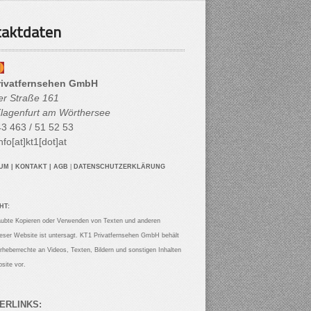
aktdaten
rivatfernsehen GmbH
her Straße 161
lagenfurt am Wörthersee
3 463 / 51 52 53
nfo[at]kt1[dot]at
SUM
|
KONTAKT
|
AGB
|
DATENSCHUTZERKLÄRUNG
HT:
aubte Kopieren oder Verwenden von Texten und anderen
ieser Website ist untersagt. KT1 Privatfernsehen GmbH behält
Urheberrechte an Videos, Texten, Bildern und sonstigen Inhalten
site vor.
ERLINKS: