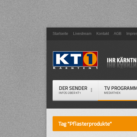
Startseite
Livestream
Kontakt
AGB
Impre
DER SENDER
TV PROGRAM
INFOS ÜBER KT1
MEDIATHEK
Tag "Pflasterprodukte"