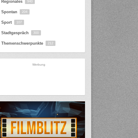
Regionales
940
Spontan
204
Sport
107
Stadtgespräch
300
Themenschwerpunkte
212
Werbung