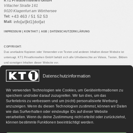
KT1 Privatfernsehen GmbH
Villacher Straße 161
9020 Klagenfurt am Wörthersee
+43 463 / 51 52 53
Tel:
info[at]kt1[dot]at
Mail:
IMPRESSUM
|
KONTAKT
|
AGB
|
DATENSCHUTZERKLÄRUNG
COPYRIGHT:
Das unerlaubte Kopieren oder Verwenden von Texten und anderen Inhalten dieser Website ist
untersagt. KT1 Privatfernsehen GmbH behält sich alle Urheberrechte an Videos, Texten, Bildern
und sonstigen Inhalten dieser Website vor.
Datenschutzinformation
PARTNERLINKS:
Wir verwenden Technologien wie Cookies, um Geräteinformationen zu
speichern und/oder darauf zuzugreifen. Wir tun dies, um das
Surferlebnis zu verbessern und um (nicht) personalisierte Werbung
anzuzeigen. Wenn du diesen Technologien zustimmst, können wir Daten
wie das Surfverhalten oder eindeutige IDs auf dieser Website
verarbeiten. Wenn du deine Zustimmung nicht erteilst oder zurückziehst,
können bestimmte Funktionen beeinträchtigt werden.