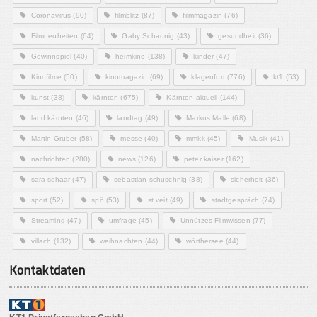
Coronavirus
(90)
filmblitz
(87)
filmmagazin
(76)
Filmneuheiten
(64)
Gaby Schaunig
(43)
gesundheit
(36)
Gewinnspiel
(40)
heimkino
(138)
kinder
(47)
Kinofilme
(50)
kinomagazin
(69)
klagenfurt
(776)
kt1
(53)
kunst
(38)
kärnten
(675)
Kärnten aktuell
(144)
land kärnten
(46)
landtag
(49)
Markus Malle
(68)
Martin Gruber
(58)
messe
(40)
mmkk
(45)
Musik
(41)
nachrichten
(280)
news
(126)
peter kaiser
(162)
sara schaar
(47)
sebastian schuschnig
(38)
sicherheit
(36)
sport
(52)
spö
(53)
st.veit
(49)
stadtgespräch
(74)
Streaming
(47)
umfrage
(45)
Unnützes Filmwissen
(77)
villach
(132)
weihnachten
(44)
wörthersee
(44)
Kontaktdaten