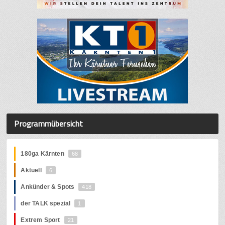
Programmübersicht
180ga Kärnten
68
Aktuell
6
Ankünder & Spots
418
der TALK spezial
1
Extrem Sport
21