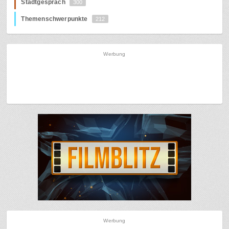
Stadtgespräch
300
Themenschwerpunkte
212
Werbung
Werbung