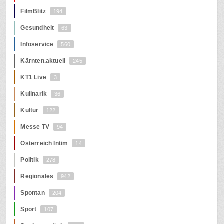
FilmBlitz
194
Gesundheit
63
Infoservice
560
Kärnten.aktuell
245
KT1 Live
3
Kulinarik
36
Kultur
122
Messe TV
94
Österreich Intim
14
Politik
278
Regionales
942
Spontan
204
Sport
107