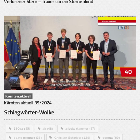
Verlorener Stern – Trauer um ein Sternenkind
Kärnten.aktuell
Kärnten aktuell 39/2024
Schlagwörter-Wolke
180ga
(45)
ak
(48)
arbeiterkammer
(47)
beate prettner
(38)
Christian Scheider
(124)
corona
(69)