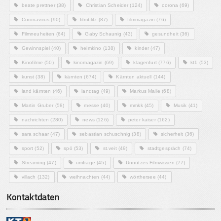
beate prettner
(38)
Christian Scheider
(124)
corona
(69)
Coronavirus
(90)
filmblitz
(87)
filmmagazin
(76)
Filmneuheiten
(64)
Gaby Schaunig
(43)
gesundheit
(36)
Gewinnspiel
(40)
heimkino
(138)
kinder
(47)
Kinofilme
(50)
kinomagazin
(69)
klagenfurt
(776)
kt1
(53)
kunst
(38)
kärnten
(674)
Kärnten aktuell
(144)
land kärnten
(46)
landtag
(49)
Markus Malle
(68)
Martin Gruber
(58)
messe
(40)
mmkk
(45)
Musik
(41)
nachrichten
(280)
news
(126)
peter kaiser
(162)
sara schaar
(47)
sebastian schuschnig
(38)
sicherheit
(36)
sport
(52)
spö
(53)
st.veit
(49)
stadtgespräch
(74)
Streaming
(47)
umfrage
(45)
Unnützes Filmwissen
(77)
villach
(132)
weihnachten
(44)
wörthersee
(44)
Kontaktdaten