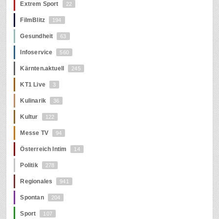
Extrem Sport
22
FilmBlitz
194
Gesundheit
63
Infoservice
560
Kärnten.aktuell
245
KT1 Live
3
Kulinarik
36
Kultur
122
Messe TV
94
Österreich Intim
14
Politik
278
Regionales
941
Spontan
204
Sport
107