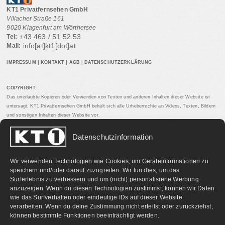
KT1 Privatfernsehen GmbH
Villacher Straße 161
9020 Klagenfurt am Wörthersee
+43 463 / 51 52 53
Tel:
info[at]kt1[dot]at
Mail:
IMPRESSUM
|
KONTAKT
|
AGB
|
DATENSCHUTZERKLÄRUNG
COPYRIGHT:
Das unerlaubte Kopieren oder Verwenden von Texten und anderen Inhalten dieser Website ist
untersagt. KT1 Privatfernsehen GmbH behält sich alle Urheberrechte an Videos, Texten, Bildern
und sonstigen Inhalten dieser Website vor.
Datenschutzinformation
PARTNERLINKS:
Wir verwenden Technologien wie Cookies, um Geräteinformationen zu
speichern und/oder darauf zuzugreifen. Wir tun dies, um das
Surferlebnis zu verbessern und um (nicht) personalisierte Werbung
anzuzeigen. Wenn du diesen Technologien zustimmst, können wir Daten
wie das Surfverhalten oder eindeutige IDs auf dieser Website
verarbeiten. Wenn du deine Zustimmung nicht erteilst oder zurückziehst,
können bestimmte Funktionen beeinträchtigt werden.