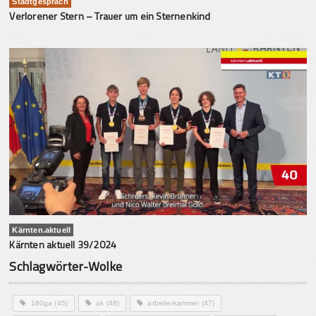
Stadtgespräch
Verlorener Stern – Trauer um ein Sternenkind
Kärnten.aktuell
Kärnten aktuell 39/2024
Schlagwörter-Wolke
180ga
(45)
ak
(48)
arbeiterkammer
(47)