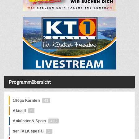
Programmübersicht
180ga Kärnten
68
Aktuell
6
Ankünder & Spots
418
der TALK spezial
1