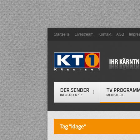
Startseite
Livestream
Kontakt
AGB
Impre
DER SENDER
TV PROGRAM
INFOS ÜBER KT1
MEDIATHEK
Tag "klage"