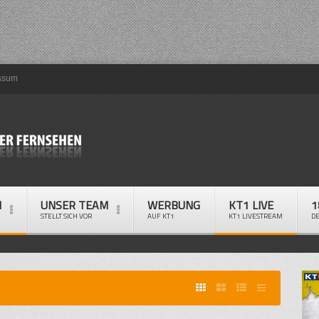
ssum
M
UNSER TEAM
WERBUNG
KT1 LIVE
1
STELLT SICH VOR
AUF KT1
KT1 LIVESTREAM
D