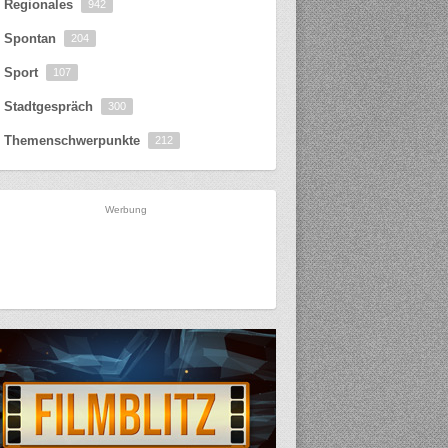
Regionales
942
Spontan
204
Sport
107
Stadtgespräch
300
Themenschwerpunkte
212
Werbung