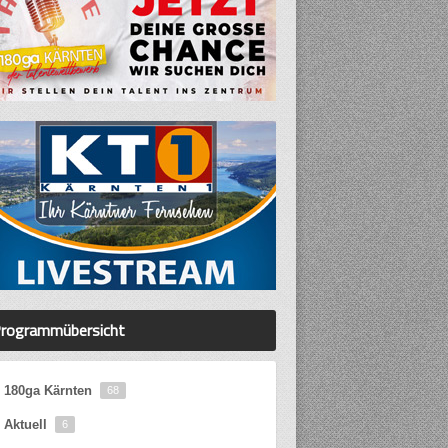
rogrammübersicht
180ga Kärnten
68
Aktuell
6