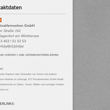
aktdaten
rivatfernsehen GmbH
her Straße 161
lagenfurt am Wörthersee
3 463 / 51 52 53
nfo[at]kt1[dot]at
SUM
|
KONTAKT
|
AGB
|
DATENSCHUTZERKLÄRUNG
HT:
aubte Kopieren oder Verwenden von Texten und anderen
ieser Website ist untersagt. KT1 Privatfernsehen GmbH behält
Urheberrechte an Videos, Texten, Bildern und sonstigen Inhalten
site vor.
ERLINKS: