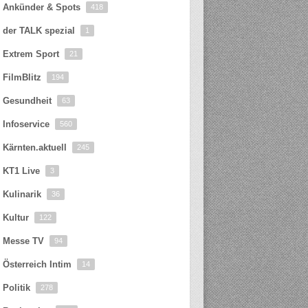
Ankünder & Spots
418
der TALK spezial
1
Extrem Sport
21
FilmBlitz
194
Gesundheit
63
Infoservice
560
Kärnten.aktuell
245
KT1 Live
3
Kulinarik
36
Kultur
122
Messe TV
94
Österreich Intim
14
Politik
278