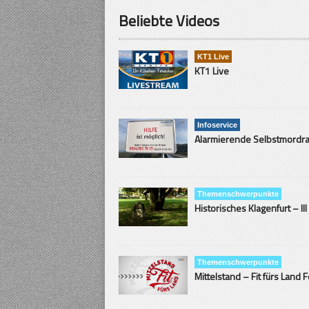
Beliebte Videos
KT1 Live
KT1 Live
Infoservice
Themenschwerpunkte
Historisches Klagenfurt – III
Themenschwerpunkte