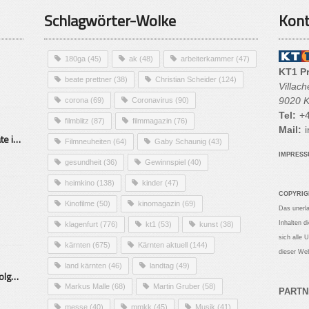
Schlagwörter-Wolke
Kont
180ga
(45)
ak
(48)
arbeiterkammer
(47)
KT1 P
beate prettner
(38)
Christian Scheider
(124)
Villac
9020 K
corona
(69)
Coronavirus
(90)
Tel:
+4
filmblitz
(87)
filmmagazin
(76)
Mail:
i
Alarmierende Selbstmordrate in Kärnten
Filmneuheiten
(64)
Gaby Schaunig
(43)
IMPRES
gesundheit
(36)
Gewinnspiel
(40)
heimkino
(138)
kinder
(47)
COPYRIG
Kinofilme
(50)
kinomagazin
(69)
Das unerl
Inhalten d
klagenfurt
(776)
kt1
(53)
kunst
(38)
sich alle 
kärnten
(675)
Kärnten aktuell
(144)
dieser Web
land kärnten
(46)
landtag
(49)
Mittelstand – Fit fürs Land Folge 9- Konditor
Markus Malle
(68)
Martin Gruber
(58)
PARTN
messe
(40)
mmkk
(45)
Musik
(41)