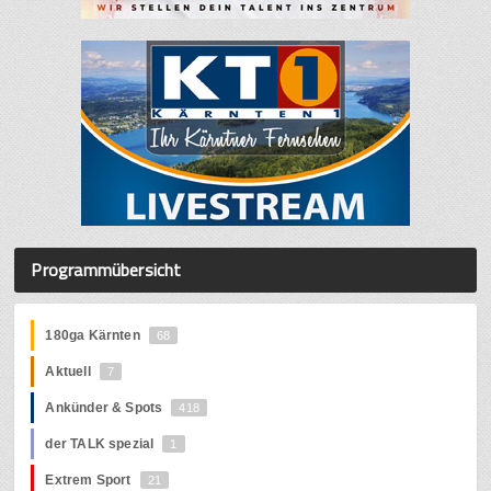
Programmübersicht
180ga Kärnten
68
Aktuell
7
Ankünder & Spots
418
der TALK spezial
1
Extrem Sport
21