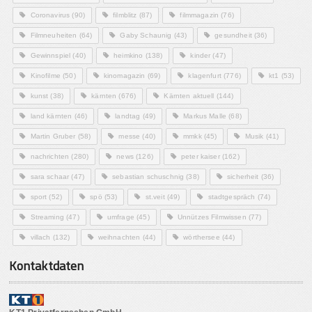
Coronavirus
(90)
filmblitz
(87)
filmmagazin
(76)
Filmneuheiten
(64)
Gaby Schaunig
(43)
gesundheit
(36)
Gewinnspiel
(40)
heimkino
(138)
kinder
(47)
Kinofilme
(50)
kinomagazin
(69)
klagenfurt
(776)
kt1
(53)
kunst
(38)
kärnten
(676)
Kärnten aktuell
(144)
land kärnten
(46)
landtag
(49)
Markus Malle
(68)
Martin Gruber
(58)
messe
(40)
mmkk
(45)
Musik
(41)
nachrichten
(280)
news
(126)
peter kaiser
(162)
sara schaar
(47)
sebastian schuschnig
(38)
sicherheit
(36)
sport
(52)
spö
(53)
st.veit
(49)
stadtgespräch
(74)
Streaming
(47)
umfrage
(45)
Unnützes Filmwissen
(77)
villach
(132)
weihnachten
(44)
wörthersee
(44)
Kontaktdaten