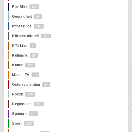
FilmBlitz
194
Gesundheit
64
Infoservice
560
Kärnten.aktuell
245
KT1 Live
3
Kulinarik
36
Kultur
122
Messe TV
94
Österreich Intim
14
Politik
278
Regionales
943
Spontan
204
Sport
107