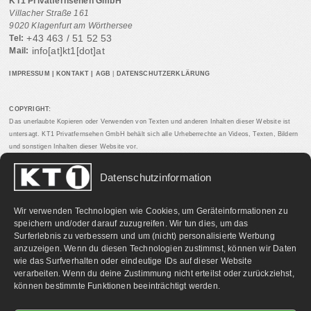
KT1 Privatfernsehen GmbH
Villacher Straße 161
9020 Klagenfurt am Wörthersee
+43 463 / 51 52 53
Tel:
info[at]kt1[dot]at
Mail:
IMPRESSUM
|
KONTAKT
|
AGB
|
DATENSCHUTZERKLÄRUNG
COPYRIGHT:
Das unerlaubte Kopieren oder Verwenden von Texten und anderen Inhalten dieser Website ist
untersagt. KT1 Privatfernsehen GmbH behält sich alle Urheberrechte an Videos, Texten, Bildern
und sonstigen Inhalten dieser Website vor.
Datenschutzinformation
PARTNERLINKS:
Wir verwenden Technologien wie Cookies, um Geräteinformationen zu
speichern und/oder darauf zuzugreifen. Wir tun dies, um das
Surferlebnis zu verbessern und um (nicht) personalisierte Werbung
anzuzeigen. Wenn du diesen Technologien zustimmst, können wir Daten
wie das Surfverhalten oder eindeutige IDs auf dieser Website
verarbeiten. Wenn du deine Zustimmung nicht erteilst oder zurückziehst,
können bestimmte Funktionen beeinträchtigt werden.