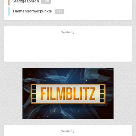
Stadtgespräch
300
Themenschwerpunkte
212
Werbung
Werbung