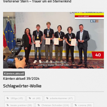
Verlorener Stern – Trauer um ein Sternenkind
Kärnten.aktuell
Kärnten aktuell 39/2024
Schlagwörter-Wolke
180ga
(45)
ak
(48)
arbeiterkammer
(47)
beate prettner
(38)
Christian Scheider
(124)
corona
(69)